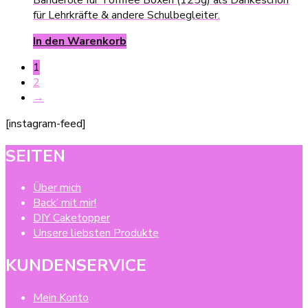
für Lehrkräfte & andere Schulbegleiter.
In den Warenkorb
1
2
→
[instagram-feed]
SEITEN
Über mich
Back’ mit mir!
DIY Caketopper
Unsere liebsten Produkte
KUNDENSERVICE
Mein Konto