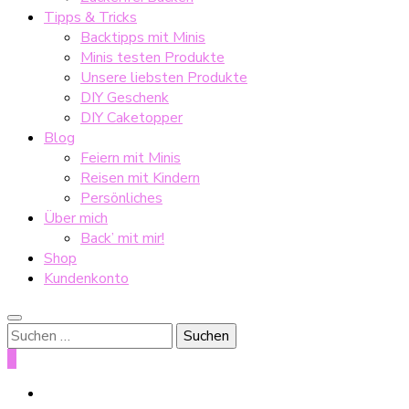
Tipps & Tricks
Backtipps mit Minis
Minis testen Produkte
Unsere liebsten Produkte
DIY Geschenk
DIY Caketopper
Blog
Feiern mit Minis
Reisen mit Kindern
Persönliches
Über mich
Back’ mit mir!
Shop
Kundenkonto
Suche
nach:
0