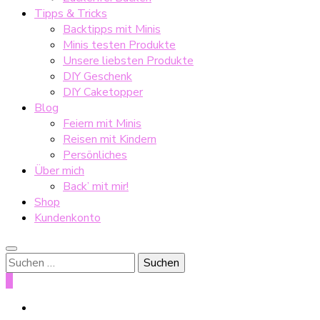
Tipps & Tricks
Backtipps mit Minis
Minis testen Produkte
Unsere liebsten Produkte
DIY Geschenk
DIY Caketopper
Blog
Feiern mit Minis
Reisen mit Kindern
Persönliches
Über mich
Back’ mit mir!
Shop
Kundenkonto
Suche
nach:
0