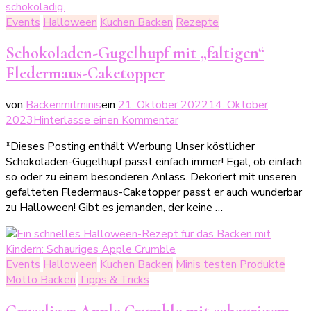
Events
Halloween
Kuchen Backen
Rezepte
Schokoladen-Gugelhupf mit „faltigen“
Fledermaus-Caketopper
von
Backenmitminis
ein
21. Oktober 2022
14. Oktober
zu
2023
Hinterlasse einen Kommentar
Schokoladen-
*Dieses Posting enthält Werbung Unser köstlicher
Gugelhupf
Schokoladen-Gugelhupf passt einfach immer! Egal, ob einfach
mit
so oder zu einem besonderen Anlass. Dekoriert mit unseren
„faltigen“
gefalteten Fledermaus-Caketopper passt er auch wunderbar
Fledermaus-
zu Halloween! Gibt es jemanden, der keine …
Caketopper
Events
Halloween
Kuchen Backen
Minis testen Produkte
Motto Backen
Tipps & Tricks