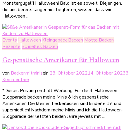
Monstergugel“! Halloween! Bald ist es soweit! Diejenigen,
glubschiges
die uns bereits länger hier begleiten, wissen, dass wir
Gugelmonster
Halloween …
Events
Halloween
Kleingebäck Backen
Motto Backen
Rezepte
Schnelles Backen
Gespenstische Amerikaner für Halloween
von
Backenmitminis
ein
23. Oktober 2022
14. Oktober 2023
3
zu
Kommentare
Gespenstische
*Dieses Posting enthält Werbung. Für die 3. Halloween-
Amerikaner
Blogparade backen meine Minis & ich gespenstische
für
Amerikaner! Die kleinen Leckerbissen sind kinderleicht und
Halloween
superniedlich! Nachdem meine Minis und ich die Halloween-
Blogparade der letzten beiden Jahre jeweils mit …