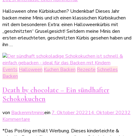
Halloweentastischer
Halloween ohne Kürbiskuchen? Undenkbar! Dieses Jahr
Kürbiskuchen
backen meine Minis und ich einen klassischen Kürbiskuchen
mit dem besonderen Extra: einen Halloweenkürbis mit
„geschnitzten“ Gruselgesicht! Seitdem meine Minis den
ersten erleuchteten, geschnitzten Kürbis gesehen haben und
ihn …
Events
Halloween
Kuchen Backen
Rezepte
Schnelles
Backen
Death by chocolate – Ein sündhafter
Schokokuchen
von
Backenmitminis
ein
7. Oktober 2022
14. Oktober 2023
2
zu
Kommentare
Death
*Das Posting enthält Werbung. Dieses kinderleichte &
by