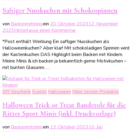
Saftiger Nusskuchen mit Schokospinnen
von
Backenmitminis
ein
20. Oktober 2023
12. November
zu
2025
Hinterlasse einen Kommentar
Saftiger
*Post enthält Werbung Ein saftiger Nusskuchen als
Nusskuchen
Halloweenkuchen? Aber klar! Mit schokoladigen Spinnen wird
mit
der Kastenkuchen DAS Highlight beim Backen mit Kindern.
Schokospinnen
Meine Minis & ich backen ja bekanntlich gerne Motivkuchen –
mit bunten Glasuren, …
DIY Geschenk
Events
Halloween
Minis testen Produkte
Halloween Trick or Treat Banderole für die
Ritter Sport Minis (inkl. Druckvorlage)
von
Backenmitminis
ein
13. Oktober 2023
10. Juli