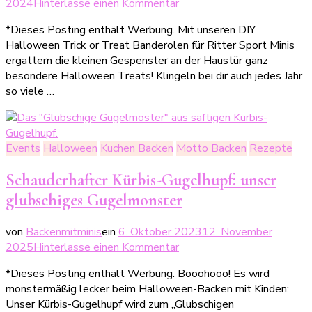
zu
2024
Hinterlasse einen Kommentar
Halloween
*Dieses Posting enthält Werbung. Mit unseren DIY
Trick
Halloween Trick or Treat Banderolen für Ritter Sport Minis
or
ergattern die kleinen Gespenster an der Haustür ganz
Treat
besondere Halloween Treats! Klingeln bei dir auch jedes Jahr
Banderole
so viele …
für
die
Ritter
Sport
Events
Halloween
Kuchen Backen
Motto Backen
Rezepte
Minis
(inkl.
Schauderhafter Kürbis-Gugelhupf: unser
Druckvorlage)
glubschiges Gugelmonster
von
Backenmitminis
ein
6. Oktober 2023
12. November
zu
2025
Hinterlasse einen Kommentar
Schauderhafter
*Dieses Posting enthält Werbung. Booohooo! Es wird
Kürbis-
monstermäßig lecker beim Halloween-Backen mit Kinden:
Gugelhupf:
Unser Kürbis-Gugelhupf wird zum „Glubschigen
unser