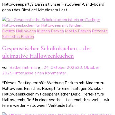
Halloweenparty? Dann ist unser Halloween-Candyboard
Halloween-
genau das Richtige! Mit diesem Last …
Candyboard
Events
Halloween
Kuchen Backen
Motto Backen
Rezepte
Schnelles Backen
Gespenstischer Schokokuchen – der
ultimative Halloweenkuchen
von
Backenmitminis
ein
24. Oktober 2025
23. Oktober
zu
2025
Hinterlasse einen Kommentar
Gespenstischer
*Dieses Posting enthält Werbung Backen mit Kindern zu
Schokokuchen
Halloween: Einfaches Rezept für einen saftigen Schoko-
–
Halloweenkuchen mit gespenstischer Deko. Perfekt fürs
der
Halloweenbuffet! In einer Woche ist es endlich soweit – wir
ultimative
feiern wieder Halloween! Verkleidet als …
Halloweenkuchen