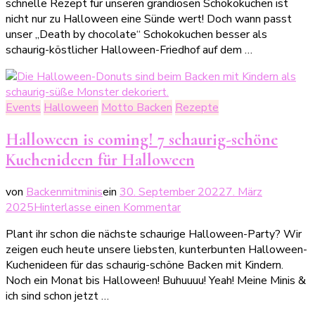
schnelle Rezept für unseren grandiosen Schokokuchen ist
chocolate
nicht nur zu Halloween eine Sünde wert! Doch wann passt
–
unser „Death by chocolate“ Schokokuchen besser als
Ein
schaurig-köstlicher Halloween-Friedhof auf dem …
sündhafter
Schokokuchen
Events
Halloween
Motto Backen
Rezepte
Halloween is coming! 7 schaurig-schöne
Kuchenideen für Halloween
von
Backenmitminis
ein
30. September 2022
7. März
zu
2025
Hinterlasse einen Kommentar
Halloween
Plant ihr schon die nächste schaurige Halloween-Party? Wir
is
zeigen euch heute unsere liebsten, kunterbunten Halloween-
coming!
Kuchenideen für das schaurig-schöne Backen mit Kindern.
7
Noch ein Monat bis Halloween! Buhuuuu! Yeah! Meine Minis &
schaurig-
ich sind schon jetzt …
schöne
Kuchenideen