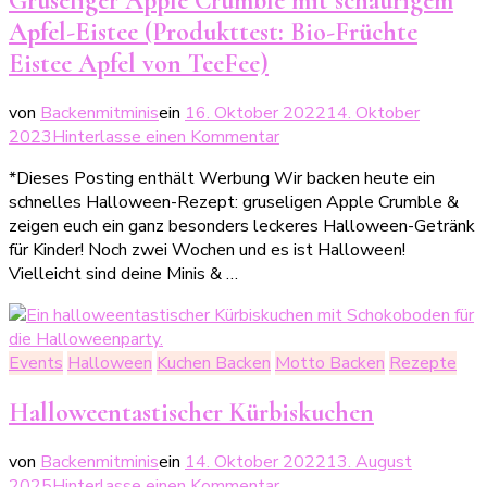
Gruseliger Apple Crumble mit schaurigem
Apfel-Eistee (Produkttest: Bio-Früchte
Eistee Apfel von TeeFee)
von
Backenmitminis
ein
16. Oktober 2022
14. Oktober
zu
2023
Hinterlasse einen Kommentar
Gruseliger
*Dieses Posting enthält Werbung Wir backen heute ein
Apple
schnelles Halloween-Rezept: gruseligen Apple Crumble &
Crumble
zeigen euch ein ganz besonders leckeres Halloween-Getränk
mit
für Kinder! Noch zwei Wochen und es ist Halloween!
schaurigem
Vielleicht sind deine Minis & …
Apfel-
Eistee
(Produkttest:
Bio-
Events
Halloween
Kuchen Backen
Motto Backen
Rezepte
Früchte
Eistee
Halloweentastischer Kürbiskuchen
Apfel
von
von
Backenmitminis
ein
14. Oktober 2022
13. August
TeeFee)
zu
2025
Hinterlasse einen Kommentar