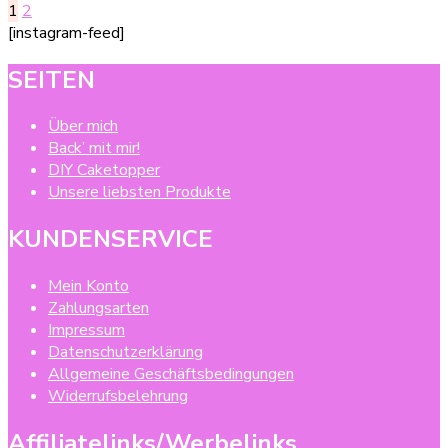
Seitennummerierung
Seite
Seite
1
2
für
[instagram-feed]
der
Halloween
Beiträge
SEITEN
Über mich
Back’ mit mir!
DIY Caketopper
Unsere liebsten Produkte
KUNDENSERVICE
Mein Konto
Zahlungsarten
Impressum
Datenschutzerklärung
Allgemeine Geschäftsbedingungen
Widerrufsbelehrung
Affiliatelinks/Werbelinks