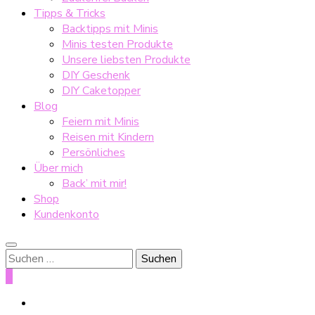
Tipps & Tricks
Backtipps mit Minis
Minis testen Produkte
Unsere liebsten Produkte
DIY Geschenk
DIY Caketopper
Blog
Feiern mit Minis
Reisen mit Kindern
Persönliches
Über mich
Back’ mit mir!
Shop
Kundenkonto
Suche
nach:
0