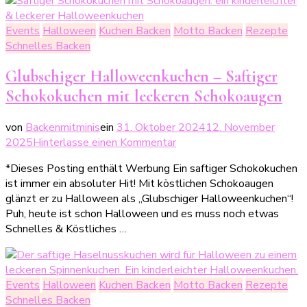
Events
Halloween
Kuchen Backen
Motto Backen
Rezepte
Schnelles Backen
Glubschiger Halloweenkuchen – Saftiger
Schokokuchen mit leckeren Schokoaugen
von
Backenmitminis
ein
31. Oktober 2024
12. November
zu
2025
Hinterlasse einen Kommentar
Glubschiger
*Dieses Posting enthält Werbung Ein saftiger Schokokuchen
Halloweenkuchen
ist immer ein absoluter Hit! Mit köstlichen Schokoaugen
–
glänzt er zu Halloween als „Glubschiger Halloweenkuchen“!
Saftiger
Puh, heute ist schon Halloween und es muss noch etwas
Schokokuchen
Schnelles & Köstliches …
mit
leckeren
Schokoaugen
Events
Halloween
Kuchen Backen
Motto Backen
Rezepte
Schnelles Backen