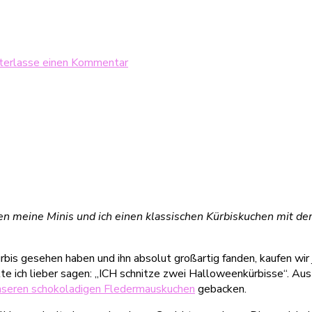
zu
terlasse einen Kommentar
Halloweentastischer
Kürbiskuchen
n meine Minis und ich einen klassischen Kürbiskuchen mit de
rbis gesehen haben und ihn absolut großartig fanden, kaufen wi
e ich lieber sagen: „ICH schnitze zwei Halloweenkürbisse“. Aus 
nseren schokoladigen Fledermauskuchen
gebacken.