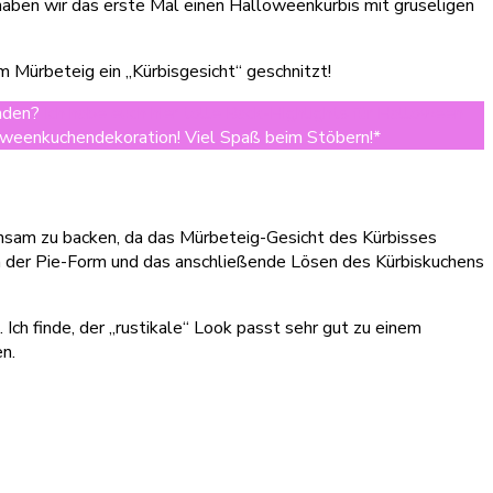
haben wir das erste Mal einen Halloweenkürbis mit gruseligen
 Mürbeteig ein „Kürbisgesicht“ geschnitzt!
unden?
Ich habe euch hier tolle Back-Highlights für Halloween
lloweenkuchendekoration! Viel Spaß beim Stöbern!*
insam zu backen, da das Mürbeteig-Gesicht des Kürbisses
 der Pie-Form und das anschließende Lösen des Kürbiskuchens
Ich finde, der „rustikale“ Look passt sehr gut zu einem
n.