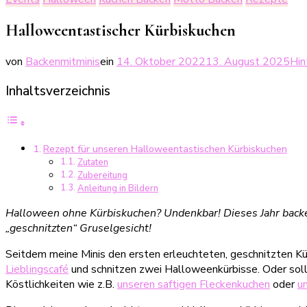
Halloweentastischer Kürbiskuchen
von
Backenmitminis
ein
14. Oktober 2022
13. August 2025
Hin
Inhaltsverzeichnis
Rezept für unseren Halloweentastischen Kürbiskuchen
Zutaten
Zubereitung
Anleitung in Bildern
Halloween ohne Kürbiskuchen? Undenkbar! Dieses Jahr backe
„geschnitzten“ Gruselgesicht!
Seitdem meine Minis den ersten erleuchteten, geschnitzten Kü
Lieblingscafé
und schnitzen zwei Halloweenkürbisse. Oder sollt
Köstlichkeiten wie z.B.
unseren saftigen Fleckenkuchen
oder
u