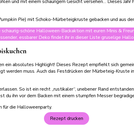
öhlen und mit einem schaurigem Gesicht versehen… Dieses Jahr 
Pumpkin Pie
) mit Schoko-Mürbeteigkruste gebacken und aus dem
ne schaurig-schöne Halloween-Backaktion mit euren Minis & Fre
assender, essbarer Deko findet ihr in dieser Liste gruselige Ha
biskuchen
een ein absolutes Highlight! Dieses Rezept empfiehlt sich geme
t werden muss. Auch das Festdrücken der Mürbeteig-Kruste in
assen. So ist ein recht „rustikaler“, unebener Rand entstanden. 
nnst du ihn vor dem Backen mit einem stumpfen Messer begradige
Rezept drucken