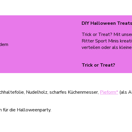
DIY Halloween Treat
Trick or Treat? Mit unse
Ritter Sport Minis krea
verteilen oder als klei
findest du unsere DIY D
Trick or Treat?
chhaltefolie, Nudelholz, scharfes Küchenmesser,
Pieform*
(als A