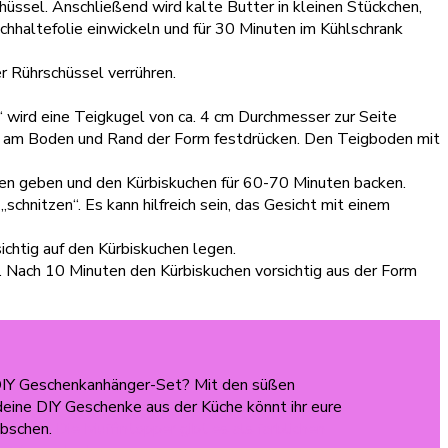
hüssel. Anschließend wird kalte Butter in kleinen Stückchen,
hhaltefolie einwickeln und für 30 Minuten im Kühlschrank
er Rührschüssel verrühren.
“ wird eine Teigkugel von ca. 4 cm Durchmesser zur Seite
nd am Boden und Rand der Form festdrücken. Den Teigboden mit
ofen geben und den Kürbiskuchen für 60-70 Minuten backen.
hnitzen“. Es kann hilfreich sein, das Gesicht mit einem
chtig auf den Kürbiskuchen legen.
. Nach 10 Minuten den Kürbiskuchen vorsichtig aus der Form
DIY Geschenkanhänger-Set? Mit den süßen
eine DIY Geschenke aus der Küche könnt ihr eure
übschen.
Die Muffintopper gibt es als farblichen