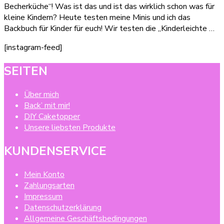
Becherküche“! Was ist das und ist das wirklich schon was für
für
kleine Kindern? Heute testen meine Minis und ich das
Kinder
Backbuch für Kinder für euch! Wir testen die „Kinderleichte …
(Produkttest:
Kinderleichte
[instagram-feed]
Becherküche
Band
SEITEN
2)
Über mich
Back’ mit mir!
DIY Caketopper
Unsere liebsten Produkte
KUNDENSERVICE
Mein Konto
Zahlungsarten
Impressum
Datenschutzerklärung
Allgemeine Geschäftsbedingungen