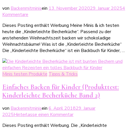
von
Backenmitminis
ein
13. November 2020
29. Januar 2025
4
zu
Kommentare
Schokoladige
Dieses Posting enthält Werbung Meine Minis & ich testen
Weihnachtsbäume
heute die „Kinderleichte Becherküche“. Passend zu der
(Produkttest:
anstehenden Weihnachtszeit backen wir schokoladige
Kinderleichte
Weihnachtsbäume! Was ist die „Kinderleichte Becherküche“
Becherküche
Die „Kinderleichte Becherküche“ ist ein Backbuch für Kinder, …
Band
8)
Minis testen Produkte
Tipps & Tricks
Einfaches Backen für Kinder (Produkttest:
Kinderleichte Becherküche Band 2)
von
Backenmitminis
ein
6. April 2018
29. Januar
zu
2025
Hinterlasse einen Kommentar
Einfaches
Dieses Posting enthält Werbung. Die „Kinderleichte
Backen