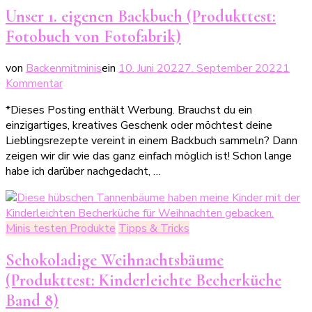
Unser 1. eigenen Backbuch (Produkttest:
Fotobuch von Fotofabrik)
von
Backenmitminis
ein
10. Juni 2022
7. September 2022
1
zu
Kommentar
Unser
*Dieses Posting enthält Werbung. Brauchst du ein
1.
einzigartiges, kreatives Geschenk oder möchtest deine
eigenen
Lieblingsrezepte vereint in einem Backbuch sammeln? Dann
Backbuch
zeigen wir dir wie das ganz einfach möglich ist! Schon lange
(Produkttest:
habe ich darüber nachgedacht, …
Fotobuch
von
Fotofabrik)
Minis testen Produkte
Tipps & Tricks
Schokoladige Weihnachtsbäume
(Produkttest: Kinderleichte Becherküche
Band 8)