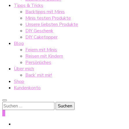
Tipps & Tricks
Backtipps mit Minis
Minis testen Produkte
Unsere liebsten Produkte
DIY Geschenk
DIY Caketopper
Blog
Feiern mit Minis
Reisen mit Kindern
Persönliches
Über mich
Back’ mit mir!
Shop
Kundenkonto
Suche
nach:
0