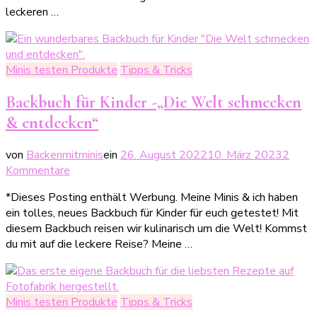
leckeren …
für
kleine
Räuber
Minis testen Produkte
Tipps & Tricks
Backbuch für Kinder -„Die Welt schmecken
& entdecken“
von
Backenmitminis
ein
26. August 2022
10. März 2023
2
zu
Kommentare
Backbuch
*Dieses Posting enthält Werbung. Meine Minis & ich haben
für
ein tolles, neues Backbuch für Kinder für euch getestet! Mit
Kinder
diesem Backbuch reisen wir kulinarisch um die Welt! Kommst
-
du mit auf die leckere Reise? Meine …
„Die
Welt
schmecken
&
Minis testen Produkte
Tipps & Tricks
entdecken“