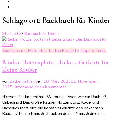
Schlagwort:
Backbuch für Kinder
Startseite
/
Backbuch für Kinder
Backtipps mit Minis
Minis testen Produkte
Tipps & Tricks
Räuber Hotzenplotz – leckere Gerichte für
kleine Räuber
von
Backenmitminis
ein
10. März 2023
12. November
zu
2025
Hinterlasse einen Kommentar
Räuber
*Dieses Posting enthält Werbung. Essen wie ein Räuber?
Hotzenplotz
Unbedingt! Das große Räuber Hotzenplotz Koch- und
–
Backbuch lehrt dich die liebsten Gerichte des bekannten
leckere
Räubers! Meine Minis & ich geben deinen Minis & dir einen
Gerichte