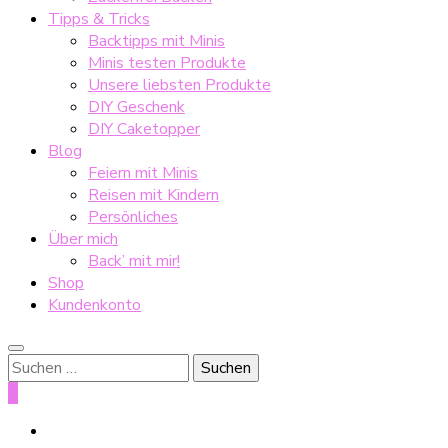
Tipps & Tricks
Backtipps mit Minis
Minis testen Produkte
Unsere liebsten Produkte
DIY Geschenk
DIY Caketopper
Blog
Feiern mit Minis
Reisen mit Kindern
Persönliches
Über mich
Back’ mit mir!
Shop
Kundenkonto
Suche
nach:
0