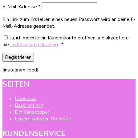
Erforderlich
E-Mail-Adresse
*
Ein Link zum Erstellen eines neuen Passwort wird an deine E-
Mail-Adresse gesendet.
Ja, ich möchte ein Kundenkonto eröffnen und akzeptiere
Erforderlich
die
Datenschutzerklärung
.
*
Registrieren
[instagram-feed]
SEITEN
Über mich
Back’ mit mir!
DIY Caketopper
Unsere liebsten Produkte
KUNDENSERVICE