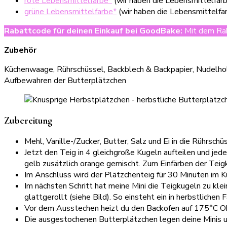
rote Lebensmittelfarbe*
(wir haben die Lebensmittelfa
grüne Lebensmittelfarbe*
(wir haben die Lebensmittelf
Rabattcode für deinen Einkauf bei GoodBake
:
Mit dem Rab
Zubehör
Küchenwaage, Rührschüssel, Backblech & Backpapier, Nudelho
Aufbewahren der Butterplätzchen
Zubereitung
Mehl, Vanille-/Zucker, Butter, Salz und Ei in die Rührsc
Jetzt den Teig in 4 gleichgroße Kugeln aufteilen und jed
gelb zusätzlich orange gemischt. Zum Einfärben der Teig
Im Anschluss wird der Plätzchenteig für 30 Minuten im K
Im nächsten Schritt hat meine Mini die Teigkugeln zu kl
glattgerollt (siehe Bild). So einsteht ein in herbstlich
Vor dem Ausstechen heizt du den Backofen auf 175°C Ob
Die ausgestochenen Butterplätzchen legen deine Minis u