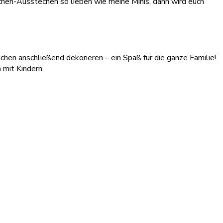
hen-Ausstechen so lieben wie meine Minis, dann wird euch
zchen anschließend dekorieren – ein Spaß für die ganze Familie!
mit Kindern.