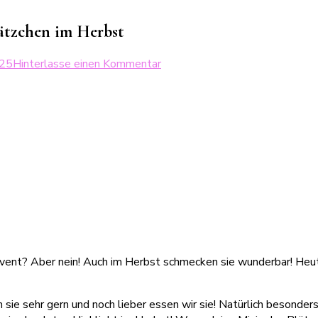
ätzchen im Herbst
zu
025
Hinterlasse einen Kommentar
Bunte
Herbstplätzchen
–
Knusprige
Butterplätzchen
im
Herbst
dvent? Aber nein! Auch im Herbst schmecken sie wunderbar! Heut
n sie sehr gern und noch lieber essen wir sie! Natürlich besonde