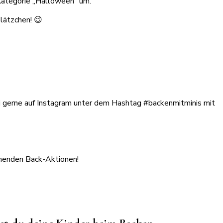
Kategorie „Halloween“ um.
lätzchen! 😉
rei gerne auf Instagram unter dem Hashtag #backenmitminis mit
mmenden Back-Aktionen!