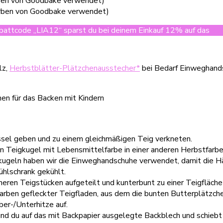
rben von Goodbake verwendet)
arben von Goodbake verwendet)
attcode „LIA12“ sparst du bei deinem Einkauf 12% auf das
ko
lz,
Herbstblätter-Plätzchenausstecher*
bei Bedarf Einweghand
hüssel geben und zu einem gleichmäßigen Teig verkneten.
en Teigkugel mit Lebensmittelfarbe in einer anderen Herbstfarbe 
kugeln haben wir die Einweghandschuhe verwendet, damit die Hän
ühlschrank gekühlt.
eineren Teigstücken aufgeteilt und kunterbunt zu einer Teigfläc
en Farben gefleckter Teigfladen, aus dem die bunten Butterplätz
er-/Unterhitze auf.
nd du auf das mit Backpapier ausgelegte Backblech und schiebt 