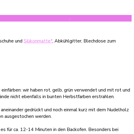
mplette Sortiment von Goodbake
.
schuhe und
Silikonmatte*
, Abkühlgitter, Blechdose zum
einfärben: wir haben rot, gelb, grün verwendet und mit rot und
de nicht ebenfalls in bunten Herbstfarben erstrahlen.
he aneinander gedrückt und noch einmal kurz mit dem Nudelholz
chen ausgestochen werden.
es für ca. 12-14 Minuten in den Backofen. Besonders bei