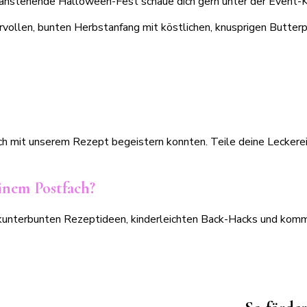
d anstehende Halloween-Fest schaue dich gern unter der Event-
rvollen, bunten Herbstanfang mit köstlichen, knusprigen Butterp
 dich mit unserem Rezept begeistern konnten. Teile deine Lecke
nem Postfach?
on kunterbunten Rezeptideen, kinderleichten Back-Hacks und ko