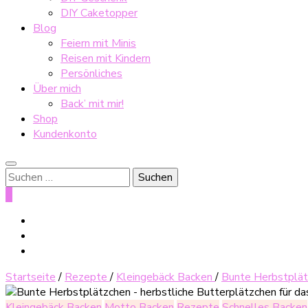
DIY Caketopper
Blog
Feiern mit Minis
Reisen mit Kindern
Persönliches
Über mich
Back’ mit mir!
Shop
Kundenkonto
Suche
nach:
0
Startseite
/
Rezepte
/
Kleingebäck Backen
/
Bunte Herbstplät
Kleingebäck Backen
Motto Backen
Rezepte
Schnelles Backen