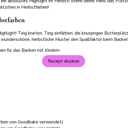
n absolutes Highlight im Herbst! Wenn deine Minis das Plätzc
ätzchen in Herbstfarben!
bstfarben
ighlight! Teig kneten, Teig einfärben, die knusprigen Butterplät
s wunderschöne, herbstliche Muster den Spaßfaktor beim Backen 
Rezept drucken
arben von Goodbake verwendet)