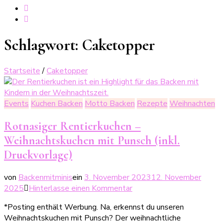
Schlagwort:
Caketopper
Startseite
/
Caketopper
Events
Kuchen Backen
Motto Backen
Rezepte
Weihnachten
Rotnasiger Rentierkuchen –
Weihnachtskuchen mit Punsch (inkl.
Druckvorlage)
von
Backenmitminis
ein
3. November 2023
12. November
zu
2025
Hinterlasse einen Kommentar
Rotnasiger
*Posting enthält Werbung. Na, erkennst du unseren
Rentierkuchen
Weihnachtskuchen mit Punsch? Der weihnachtliche
–