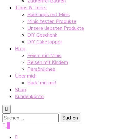
Zuckerfrei Backen
Tipps & Tricks
Backtipps mit Minis
Minis testen Produkte
Unsere liebsten Produkte
DIY Geschenk
DIY Caketopper
Blog
Feiern mit Minis
Reisen mit Kindern
Persönliches
Über mich
Back’ mit mir!
Shop
Kundenkonto
Suche
nach:
0