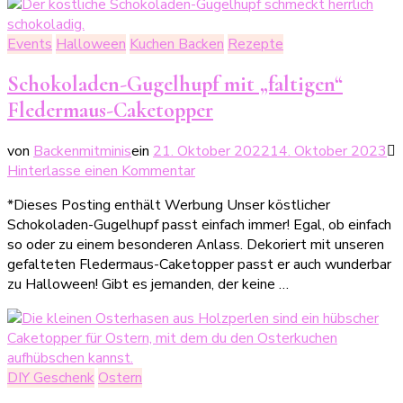
aus
der
Events
Halloween
Kuchen Backen
Rezepte
Küche
(
Schokoladen-Gugelhupf mit „faltigen“
incl.
Fledermaus-Caketopper
Druckvorlage)
von
Backenmitminis
ein
21. Oktober 2022
14. Oktober 2023
zu
Hinterlasse einen Kommentar
Schokoladen-
*Dieses Posting enthält Werbung Unser köstlicher
Gugelhupf
Schokoladen-Gugelhupf passt einfach immer! Egal, ob einfach
mit
so oder zu einem besonderen Anlass. Dekoriert mit unseren
„faltigen“
gefalteten Fledermaus-Caketopper passt er auch wunderbar
Fledermaus-
zu Halloween! Gibt es jemanden, der keine …
Caketopper
DIY Geschenk
Ostern