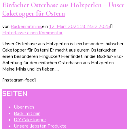
Einfacher Osterhase aus Holzperlen – Unser
Caketopper für Ostern
von
Backenmitminis
ein
12. März 2021
18. März 2025
zu
Hinterlasse einen Kommentar
Einfacher
Unser Osterhase aus Holzperlen ist ein besonders hübscher
Osterhase
Caketopper für Ostern! Er macht aus eurem Osterkuchen
aus
einen besonderen Hingucker! Hier findet ihr die Bild-für-Bild-
Holzperlen
Anleitung für den einfachen Osterhasen aus Holzperlen.
–
Meine Minis und ich lieben …
Unser
Caketopper
[instagram-feed]
für
Ostern
SEITEN
Über mich
Back’ mit mir!
DIY Caketopper
Unsere liebsten Produkte