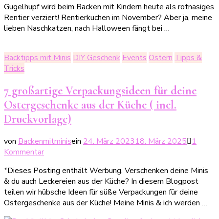
Gugelhupf wird beim Backen mit Kindern heute als rotnasiges
Weihnachtskuchen
Rentier verziert! Rentierkuchen im November? Aber ja, meine
mit
lieben Naschkatzen, nach Halloween fängt bei …
Punsch
(inkl.
Druckvorlage)
Backtipps mit Minis
DIY Geschenk
Events
Ostern
Tipps &
Tricks
7 großartige Verpackungsideen für deine
Ostergeschenke aus der Küche ( incl.
Druckvorlage)
von
Backenmitminis
ein
24. März 2023
18. März 2025
1
zu
Kommentar
7
*Dieses Posting enthält Werbung. Verschenken deine Minis
großartige
& du auch Leckereien aus der Küche? In diesem Blogpost
Verpackungsideen
teilen wir hübsche Ideen für süße Verpackungen für deine
für
Ostergeschenke aus der Küche! Meine Minis & ich werden …
deine
Ostergeschenke