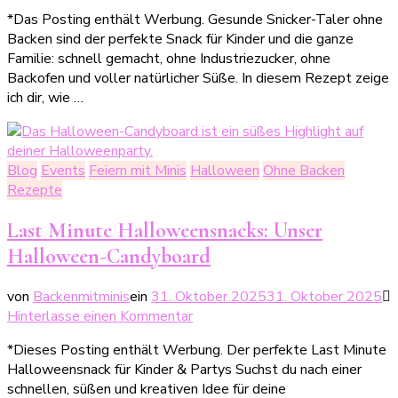
Gesunde
*Das Posting enthält Werbung. Gesunde Snicker-Taler ohne
Süßigkeiten
Backen sind der perfekte Snack für Kinder und die ganze
für
Familie: schnell gemacht, ohne Industriezucker, ohne
Minis
Backofen und voller natürlicher Süße. In diesem Rezept zeige
–
ich dir, wie …
Snicker-
Taler
ohne
Backen
Blog
Events
Feiern mit Minis
Halloween
Ohne Backen
Rezepte
Last Minute Halloweensnacks: Unser
Halloween-Candyboard
von
Backenmitminis
ein
31. Oktober 2025
31. Oktober 2025
zu
Hinterlasse einen Kommentar
Last
*Dieses Posting enthält Werbung. Der perfekte Last Minute
Minute
Halloweensnack für Kinder & Partys Suchst du nach einer
Halloweensnacks:
schnellen, süßen und kreativen Idee für deine
Unser