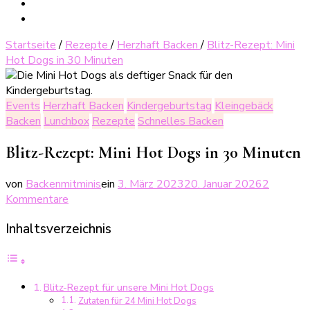
Startseite
/
Rezepte
/
Herzhaft Backen
/
Blitz-Rezept: Mini
Hot Dogs in 30 Minuten
Events
Herzhaft Backen
Kindergeburtstag
Kleingebäck
Backen
Lunchbox
Rezepte
Schnelles Backen
Blitz-Rezept: Mini Hot Dogs in 30 Minuten
von
Backenmitminis
ein
3. März 2023
20. Januar 2026
2
zu
Kommentare
Blitz-
Inhaltsverzeichnis
Rezept:
Mini
Hot
Dogs
Blitz-Rezept für unsere Mini Hot Dogs
in
Zutaten für 24 Mini Hot Dogs
30