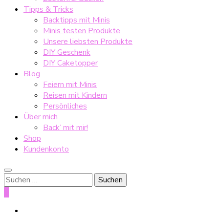
Tipps & Tricks
Backtipps mit Minis
Minis testen Produkte
Unsere liebsten Produkte
DIY Geschenk
DIY Caketopper
Blog
Feiern mit Minis
Reisen mit Kindern
Persönliches
Über mich
Back’ mit mir!
Shop
Kundenkonto
Suche
nach:
0