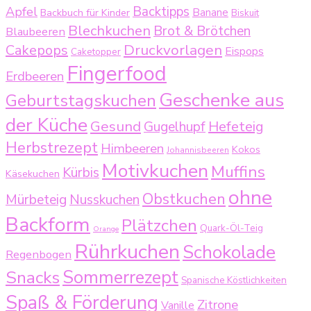
Backtipps
Apfel
Backbuch für Kinder
Banane
Biskuit
Blechkuchen
Brot & Brötchen
Blaubeeren
Druckvorlagen
Cakepops
Eispops
Caketopper
Fingerfood
Erdbeeren
Geschenke aus
Geburtstagskuchen
der Küche
Gesund
Gugelhupf
Hefeteig
Herbstrezept
Himbeeren
Kokos
Johannisbeeren
Motivkuchen
Muffins
Kürbis
Käsekuchen
ohne
Obstkuchen
Mürbeteig
Nusskuchen
Backform
Plätzchen
Quark-Öl-Teig
Orange
Rührkuchen
Schokolade
Regenbogen
Sommerrezept
Snacks
Spanische Köstlichkeiten
Spaß & Förderung
Zitrone
Vanille