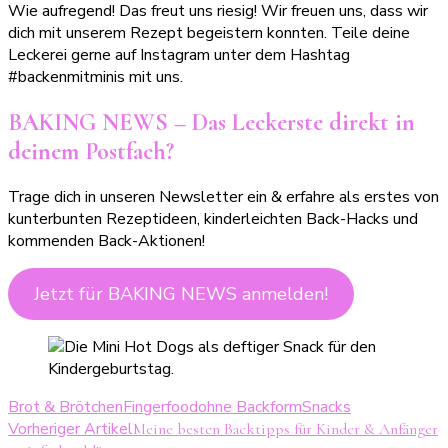
Wie aufregend! Das freut uns riesig! Wir freuen uns, dass wir
dich mit unserem Rezept begeistern konnten. Teile deine
Leckerei gerne auf Instagram unter dem Hashtag
#backenmitminis mit uns.
BAKING NEWS – Das Leckerste direkt in
deinem Postfach?
Trage dich in unseren Newsletter ein & erfahre als erstes von
kunterbunten Rezeptideen, kinderleichten Back-Hacks und
kommenden Back-Aktionen!
Jetzt für BAKING NEWS anmelden!
Brot & Brötchen
Fingerfood
ohne Backform
Snacks
Beitragsnavigation
Vorheriger Artikel
Meine besten Backtipps für Kinder & Anfänger