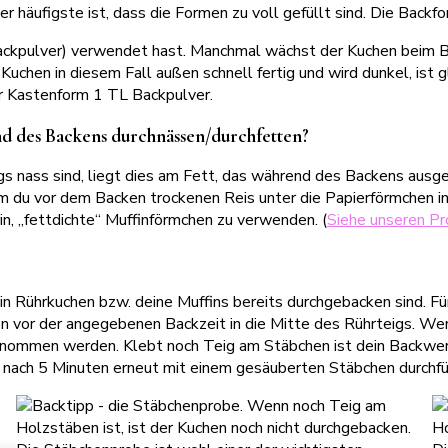
häufigste ist, dass die Formen zu voll gefüllt sind. Die Backfor
B. Backpulver) verwendet hast. Manchmal wächst der Kuchen beim 
chen in diesem Fall außen schnell fertig und wird dunkel, ist gle
er Kastenform 1 TL Backpulver.
nd des Backens durchnässen/durchfetten?
nass sind, liegt dies am Fett, das während des Backens ausgetr
du vor dem Backen trockenen Reis unter die Papierförmchen in 
n, „fettdichte“ Muffinförmchen zu verwenden. (
Siehe unseren Pr
in Rührkuchen bzw. deine Muffins bereits durchgebacken sind. 
ten vor der angegebenen Backzeit in die Mitte des Rührteigs. W
genommen werden. Klebt noch Teig am Stäbchen ist dein Backwer
s nach 5 Minuten erneut mit einem gesäuberten Stäbchen durchfü