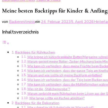
Meine besten Backtipps für Kinder & Anfänge
von
Backenmitminis
ein
24. Februar 2023
5. April 2026
Hinterl
Inhaltsverzeichnis
Backtipps für Rührkuchen
Wie bringe ich kühlschrankkalte Butter/Margarine schne
Warum gerinnt meine Butter-Zucker-Mischung beim Mix
Wie kann ich verhindern, dass meine Früchte beim Back
Wie kann ich verhindern, dass der ganze Teig am Knetha
Warum und wie sollte ich meine Backform einfetten?
Wie kann ich verhindern, dass der Teig beim Backen aus
Wie kann ich verhindern, dass die Muffinförmchen währ
Was ist die „Stäbchenprobe“?
Warum zerbricht mein Rührkuchen beim Lösen aus der S
Wie lange sollte ein Kuchen abkühlen?
Backtipps für die Dekoration
Wie schmelze ich Schokolade im Wasserbad?