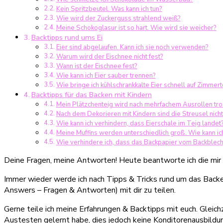
Kein Spritzbeutel. Was kann ich tun?
Wie wird der Zuckerguss strahlend weiß?
Meine Schokoglasur ist so hart. Wie wird sie weicher?
Backtipps rund ums Ei
Eier sind abgelaufen. Kann ich sie noch verwenden?
Warum wird der Eischnee nicht fest?
Wann ist der Eischnee fest?
Wie kann ich Eier sauber trennen?
Wie bringe ich kühlschrankkalte Eier schnell auf Zimmer
Backtipps für das Backen mit Kindern
Mein Plätzchenteig wird nach mehrfachem Ausrollen troc
Nach dem Dekorieren mit Kindern sind die Streusel nich
Wie kann ich verhindern, dass Eierschale im Teig landet
Meine Muffins werden unterschiedlich groß. Wie kann ich
Wie verhindere ich, dass das Backpapier vom Backblech 
Deine Fragen, meine Antworten! Heute beantworte ich die mir 
Immer wieder werde ich nach Tipps & Tricks rund um das Backe
Answers – Fragen & Antworten) mit dir zu teilen.
Gerne teile ich meine Erfahrungen & Backtipps mit euch. Gleich
Austesten gelernt habe, dies jedoch keine Konditorenausbildung