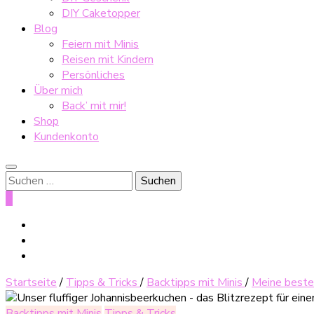
DIY Caketopper
Blog
Feiern mit Minis
Reisen mit Kindern
Persönliches
Über mich
Back’ mit mir!
Shop
Kundenkonto
Suche
nach:
0
Startseite
/
Tipps & Tricks
/
Backtipps mit Minis
/
Meine besten
Backtipps mit Minis
Tipps & Tricks