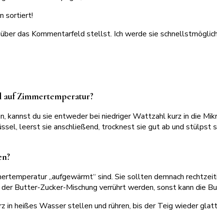
 sortiert!
mir über das Kommentarfeld stellst. Ich werde sie schnellstmögli
ll auf Zimmertemperatur?
annst du sie entweder bei niedriger Wattzahl kurz in die Mikr
el, leerst sie anschließend, trocknest sie gut ab und stülpst si
en?
Zimmertemperatur „aufgewärmt“ sind. Sie sollten demnach rechtz
 der Butter-Zucker-Mischung verrührt werden, sonst kann die B
z in heißes Wasser stellen und rühren, bis der Teig wieder glatt 