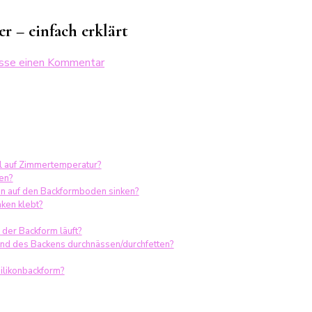
r – einfach erklärt
zu
asse einen Kommentar
Meine
besten
Backtipps
für
Kinder
&
ll auf Zimmertemperatur?
Anfänger
en?
–
en auf den Backformboden sinken?
einfach
ken klebt?
erklärt
 der Backform läuft?
end des Backens durchnässen/durchfetten?
ilikonbackform?