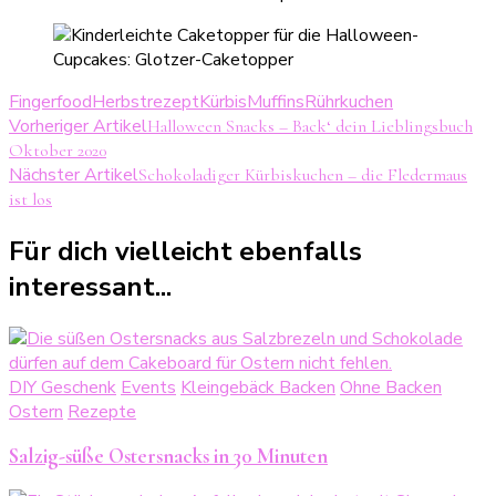
Fingerfood
Herbstrezept
Kürbis
Muffins
Rührkuchen
Beitragsnavigation
Vorheriger Artikel
Halloween Snacks – Back‘ dein Lieblingsbuch
Oktober 2020
Nächster Artikel
Schokoladiger Kürbiskuchen – die Fledermaus
ist los
Für dich vielleicht ebenfalls
interessant...
DIY Geschenk
Events
Kleingebäck Backen
Ohne Backen
Ostern
Rezepte
Salzig-süße Ostersnacks in 30 Minuten