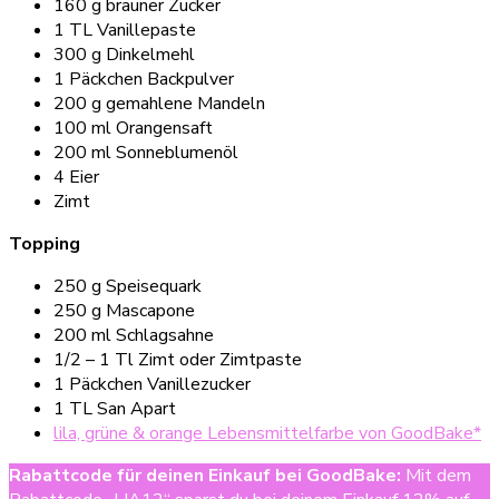
160 g brauner Zucker
1 TL Vanillepaste
300 g Dinkelmehl
1 Päckchen Backpulver
200 g gemahlene Mandeln
100 ml Orangensaft
200 ml Sonneblumenöl
4 Eier
Zimt
Topping
250 g Speisequark
250 g Mascapone
200 ml Schlagsahne
1/2 – 1 Tl Zimt oder Zimtpaste
1 Päckchen Vanillezucker
1 TL San Apart
lila, grüne & orange Lebensmittelfarbe von GoodBake*
Rabattcode für deinen Einkauf bei GoodBake
:
Mit dem