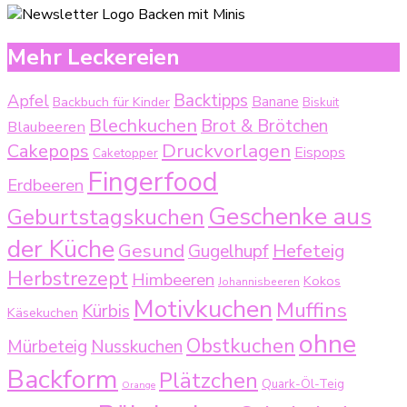
Mehr Leckereien
Backtipps
Apfel
Backbuch für Kinder
Banane
Biskuit
Blechkuchen
Brot & Brötchen
Blaubeeren
Druckvorlagen
Cakepops
Eispops
Caketopper
Fingerfood
Erdbeeren
Geschenke aus
Geburtstagskuchen
der Küche
Gesund
Gugelhupf
Hefeteig
Herbstrezept
Himbeeren
Kokos
Johannisbeeren
Motivkuchen
Muffins
Kürbis
Käsekuchen
ohne
Obstkuchen
Mürbeteig
Nusskuchen
Backform
Plätzchen
Quark-Öl-Teig
Orange