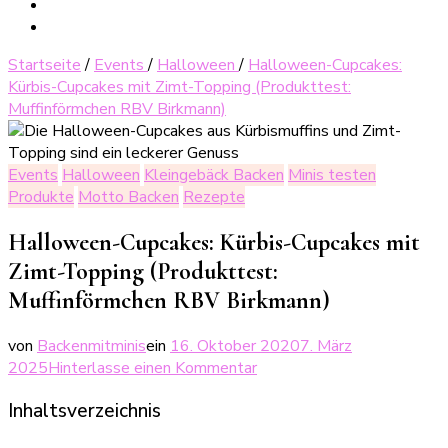
Startseite
/
Events
/
Halloween
/
Halloween-Cupcakes:
Kürbis-Cupcakes mit Zimt-Topping (Produkttest:
Muffinförmchen RBV Birkmann)
Events
Halloween
Kleingebäck Backen
Minis testen
Produkte
Motto Backen
Rezepte
Halloween-Cupcakes: Kürbis-Cupcakes mit
Zimt-Topping (Produkttest:
Muffinförmchen RBV Birkmann)
von
Backenmitminis
ein
16. Oktober 2020
7. März
zu
2025
Hinterlasse einen Kommentar
Halloween-
Inhaltsverzeichnis
Cupcakes:
Kürbis-