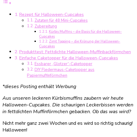
Cupcakes
mit
Rezept für Halloween-Cupcakes
Zimt-
Zutaten für 48 Mini-Cupcakes
Topping
Zubereitung
(Produkttest:
Kürbis Muffins – die Basis für die Halloween-
Muffinförmchen
Cupcakes
Zimt Topping – die Krönung der Halloween-
RBV
Cupcakes
Birkmann)
Produkttest: Fettdichte Halloween-Muffinbackförmchen
Einfache Caketopper für die Halloween-Cupcakes
Essbarer „Glotzer“-Caketopper
DIY Fledermaus-Caketopper aus
Papiermuffinförmchen
*dieses Posting enthält Werbung
Aus unseren leckeren Kürbismuffins zaubern wir heute
Halloween-Cupcakes. Die schaurigen Leckerbissen werden
in fettdichten Muffinförmchen gebacken. Ob das was wird?
Nicht mehr ganz zwei Wochen und es wird so richtig schaurig!
Halloween!