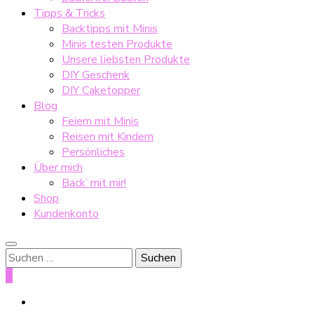
Tipps & Tricks
Backtipps mit Minis
Minis testen Produkte
Unsere liebsten Produkte
DIY Geschenk
DIY Caketopper
Blog
Feiern mit Minis
Reisen mit Kindern
Persönliches
Über mich
Back’ mit mir!
Shop
Kundenkonto
Suche
nach:
0