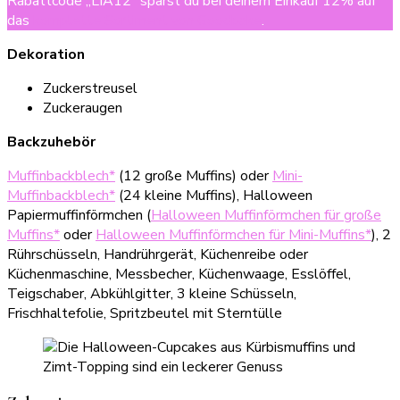
Rabattcode „LIA12“ sparst du bei deinem Einkauf 12% auf
das
komplette Sortiment von Goodbake
.
Dekoration
Zuckerstreusel
Zuckeraugen
Backzuhebör
Muffinbackblech*
(12 große Muffins) oder
Mini-
Muffinbackblech*
(24 kleine Muffins), Halloween
Papiermuffinförmchen (
Halloween Muffinförmchen für große
Muffins*
oder
Halloween Muffinförmchen für Mini-Muffins*
), 2
Rührschüsseln, Handrührgerät, Küchenreibe oder
Küchenmaschine, Messbecher, Küchenwaage, Esslöffel,
Teigschaber, Abkühlgitter, 3 kleine Schüsseln,
Frischhaltefolie, Spritzbeutel mit Sterntülle