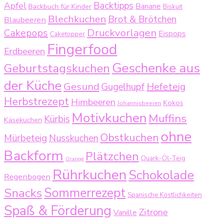
Backtipps
Apfel
Backbuch für Kinder
Banane
Biskuit
Blechkuchen
Brot & Brötchen
Blaubeeren
Druckvorlagen
Cakepops
Eispops
Caketopper
Fingerfood
Erdbeeren
Geschenke aus
Geburtstagskuchen
der Küche
Gesund
Gugelhupf
Hefeteig
Herbstrezept
Himbeeren
Kokos
Johannisbeeren
Motivkuchen
Muffins
Kürbis
Käsekuchen
ohne
Obstkuchen
Mürbeteig
Nusskuchen
Backform
Plätzchen
Quark-Öl-Teig
Orange
Rührkuchen
Schokolade
Regenbogen
Sommerrezept
Snacks
Spanische Köstlichkeiten
Spaß & Förderung
Zitrone
Vanille