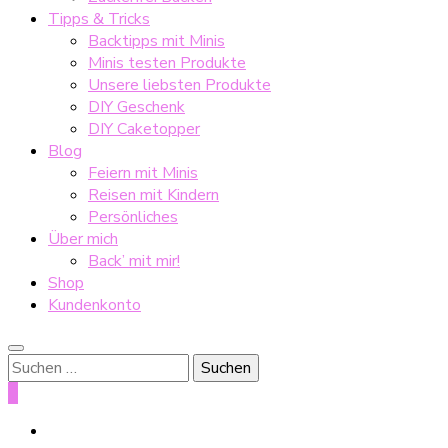
Tipps & Tricks
Backtipps mit Minis
Minis testen Produkte
Unsere liebsten Produkte
DIY Geschenk
DIY Caketopper
Blog
Feiern mit Minis
Reisen mit Kindern
Persönliches
Über mich
Back’ mit mir!
Shop
Kundenkonto
Suche
nach:
0