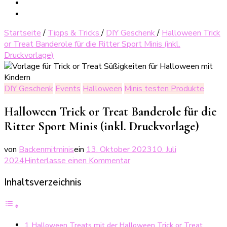
Startseite
/
Tipps & Tricks
/
DIY Geschenk
/
Halloween Trick
or Treat Banderole für die Ritter Sport Minis (inkl.
Druckvorlage)
DIY Geschenk
Events
Halloween
Minis testen Produkte
Halloween Trick or Treat Banderole für die
Ritter Sport Minis (inkl. Druckvorlage)
von
Backenmitminis
ein
13. Oktober 2023
10. Juli
zu
2024
Hinterlasse einen Kommentar
Halloween
Inhaltsverzeichnis
Trick
or
Treat
Banderole
Halloween Treats mit der Halloween Trick or Treat
für