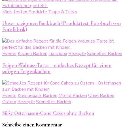
Minis testen Produkte
Tipps & Tricks
Unser 1. eigenen Backbuch (Produkttest: Fotobuch von
Fotofabrik)
Events
Kuchen Backen
Lunchbox
Rezepte
Schnelles Backen
Feigen-Walnuss-Tarte – einfaches Rezept für einen
saftigen Feigenkuchen
Events
Kleingebäck Backen
Motto Backen
Ohne Backen
Ostern
Rezepte
Schnelles Backen
Süße Osterhasen-Cone Cakes ohne Backen
Schreibe einen Kommentar