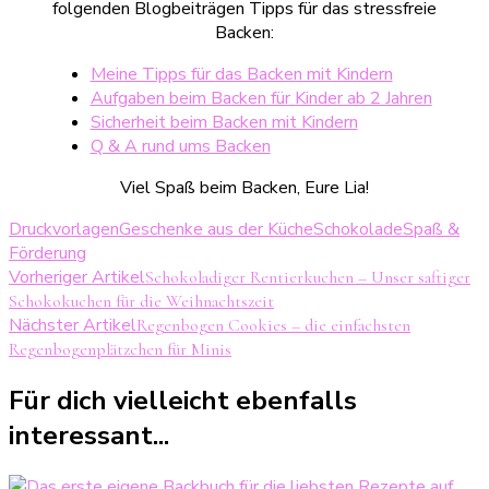
folgenden Blogbeiträgen Tipps für das stressfreie
Backen:
Meine Tipps für das Backen mit Kindern
Aufgaben beim Backen für Kinder ab 2 Jahren
Sicherheit beim Backen mit Kindern
Q & A rund ums Backen
Viel Spaß beim Backen, Eure Lia!
Druckvorlagen
Geschenke aus der Küche
Schokolade
Spaß &
Förderung
Beitragsnavigation
Vorheriger Artikel
Schokoladiger Rentierkuchen – Unser saftiger
Schokokuchen für die Weihnachtszeit
Nächster Artikel
Regenbogen Cookies – die einfachsten
Regenbogenplätzchen für Minis
Für dich vielleicht ebenfalls
interessant...