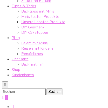
Zuckerfrei Backen
Tipps & Tricks
Backtipps mit Minis
Minis testen Produkte
Unsere liebsten Produkte
DIY Geschenk
DIY Caketopper
Blog
Feiern mit Minis
Reisen mit Kindern
Persönliches
Über mich
Back’ mit mir!
Shop
Kundenkonto
Suche
nach:
0