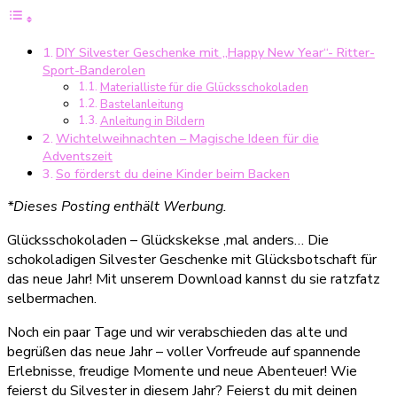
Geschenke
mit
DIY Silvester Geschenke mit „Happy New Year“- Ritter-
Mini
Sport-Banderolen
Ritter
Materialliste für die Glücksschokoladen
Sport
Bastelanleitung
Täfelchen
Anleitung in Bildern
(inkl.
Wichtelweihnachten – Magische Ideen für die
Druckvorlage)
Adventszeit
So förderst du deine Kinder beim Backen
*Dieses Posting enthält Werbung.
Glücksschokoladen – Glückskekse ‚mal anders… Die
schokoladigen Silvester Geschenke mit Glücksbotschaft für
das neue Jahr! Mit unserem Download kannst du sie ratzfatz
selbermachen.
Noch ein paar Tage und wir verabschieden das alte und
begrüßen das neue Jahr – voller Vorfreude auf spannende
Erlebnisse, freudige Momente und neue Abenteuer! Wie
feierst du Silvester in diesem Jahr? Feierst du mit deinen