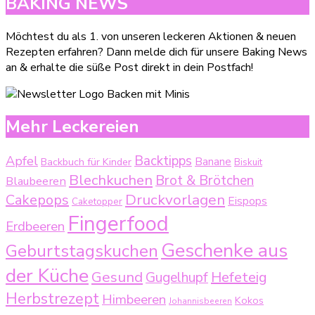
BAKING NEWS
Möchtest du als 1. von unseren leckeren Aktionen & neuen
Rezepten erfahren? Dann melde dich für unsere Baking News
an & erhalte die süße Post direkt in dein Postfach!
Mehr Leckereien
Backtipps
Apfel
Backbuch für Kinder
Banane
Biskuit
Blechkuchen
Brot & Brötchen
Blaubeeren
Druckvorlagen
Cakepops
Eispops
Caketopper
Fingerfood
Erdbeeren
Geschenke aus
Geburtstagskuchen
der Küche
Gesund
Gugelhupf
Hefeteig
Herbstrezept
Himbeeren
Kokos
Johannisbeeren