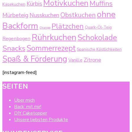
Motivkuchen
Muffins
Kürbis
Käsekuchen
ohne
Obstkuchen
Mürbeteig
Nusskuchen
Backform
Plätzchen
Quark-Öl-Teig
Orange
Rührkuchen
Schokolade
Regenbogen
Sommerrezept
Snacks
Spanische Köstlichkeiten
Spaß & Förderung
Zitrone
Vanille
[instagram-feed]
SEITEN
Über mich
Back’ mit mir!
DIY Caketopper
Unsere liebsten Produkte