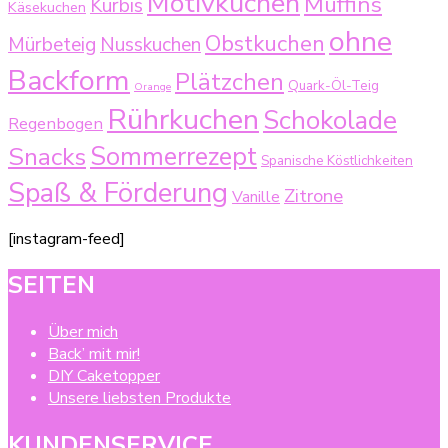
Motivkuchen
Muffins
Kürbis
Käsekuchen
ohne
Obstkuchen
Mürbeteig
Nusskuchen
Backform
Plätzchen
Quark-Öl-Teig
Orange
Rührkuchen
Schokolade
Regenbogen
Sommerrezept
Snacks
Spanische Köstlichkeiten
Spaß & Förderung
Zitrone
Vanille
[instagram-feed]
SEITEN
Über mich
Back’ mit mir!
DIY Caketopper
Unsere liebsten Produkte
KUNDENSERVICE