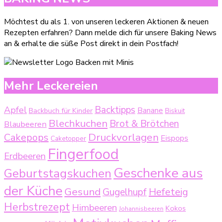
Möchtest du als 1. von unseren leckeren Aktionen & neuen
Rezepten erfahren? Dann melde dich für unsere Baking News
an & erhalte die süße Post direkt in dein Postfach!
Mehr Leckereien
Backtipps
Apfel
Backbuch für Kinder
Banane
Biskuit
Blechkuchen
Brot & Brötchen
Blaubeeren
Druckvorlagen
Cakepops
Eispops
Caketopper
Fingerfood
Erdbeeren
Geschenke aus
Geburtstagskuchen
der Küche
Gesund
Gugelhupf
Hefeteig
Herbstrezept
Himbeeren
Kokos
Johannisbeeren