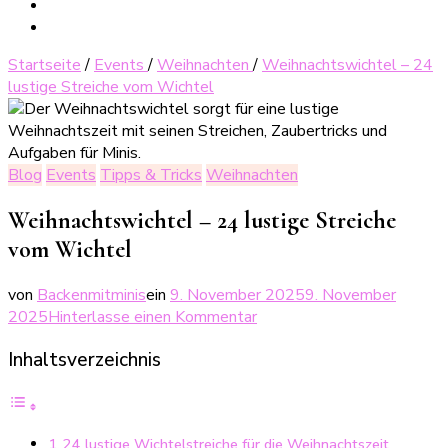
Startseite
/
Events
/
Weihnachten
/
Weihnachtswichtel – 24
lustige Streiche vom Wichtel
Blog
Events
Tipps & Tricks
Weihnachten
Weihnachtswichtel – 24 lustige Streiche
vom Wichtel
von
Backenmitminis
ein
9. November 2025
9. November
zu
2025
Hinterlasse einen Kommentar
Weihnachtswichtel
Inhaltsverzeichnis
–
24
lustige
Streiche
24 lustige Wichtelstreiche für die Weihnachtszeit
vom