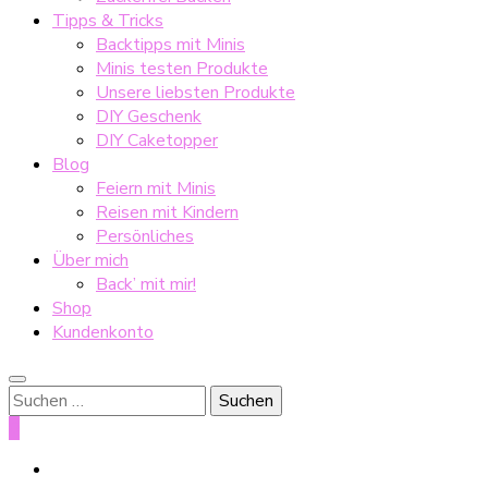
Tipps & Tricks
Backtipps mit Minis
Minis testen Produkte
Unsere liebsten Produkte
DIY Geschenk
DIY Caketopper
Blog
Feiern mit Minis
Reisen mit Kindern
Persönliches
Über mich
Back’ mit mir!
Shop
Kundenkonto
Suche
nach:
0