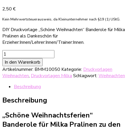
2,50
€
Kein Mehrwertsteuerausweis, da Kleinunternehmer nach §19 (1) UStG.
DIY Druckvorlage „Schöne Weihnachten“ Banderole für Milka
Pralinen als Dankeschön für
Erzieher:Innen/Lehrer:Innen/Trainer:Innen.
DIY
Druckvorlage
In den Warenkorb
"Schöne
Artikelnummer:
BMM10050
Kategorie:
Druckvorlagen
Weihnachtsferien"
Weihnachten
,
Druckvorlagen Milka
Schlagwort:
Weihnachten
Banderole
für
Beschreibung
Milka
Pralinen
Beschreibung
Menge
„Schöne Weihnachtsferien“
Banderole für Milka Pralinen zu den