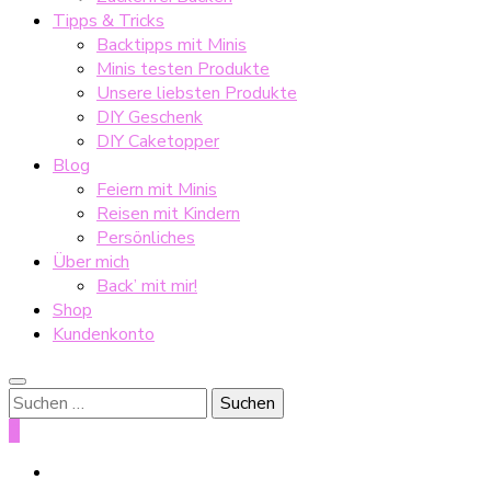
Tipps & Tricks
Backtipps mit Minis
Minis testen Produkte
Unsere liebsten Produkte
DIY Geschenk
DIY Caketopper
Blog
Feiern mit Minis
Reisen mit Kindern
Persönliches
Über mich
Back’ mit mir!
Shop
Kundenkonto
Suche
nach:
0