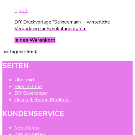
1,50
€
DIY Druckvorlage "Schneemann" - winterliche
Verpackung für Schokoladentafeln
In den Warenkorb
[instagram-feed]
SEITEN
Über mich
Back’ mit mir!
DIY Caketopper
Unsere liebsten Produkte
KUNDENSERVICE
Mein Konto
Zahlungsarten