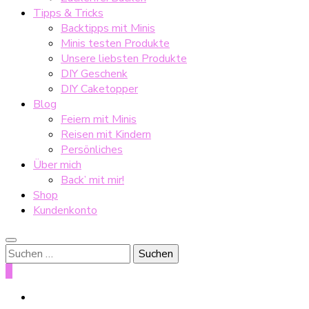
Tipps & Tricks
Backtipps mit Minis
Minis testen Produkte
Unsere liebsten Produkte
DIY Geschenk
DIY Caketopper
Blog
Feiern mit Minis
Reisen mit Kindern
Persönliches
Über mich
Back’ mit mir!
Shop
Kundenkonto
Suche
nach:
0