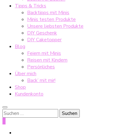
Tipps & Tricks
Backtipps mit Minis
Minis testen Produkte
Unsere liebsten Produkte
DIY Geschenk
DIY Caketopper
Blog
Feiern mit Minis
Reisen mit Kindern
Persönliches
Über mich
Back’ mit mir!
Shop
Kundenkonto
Suche
nach:
0