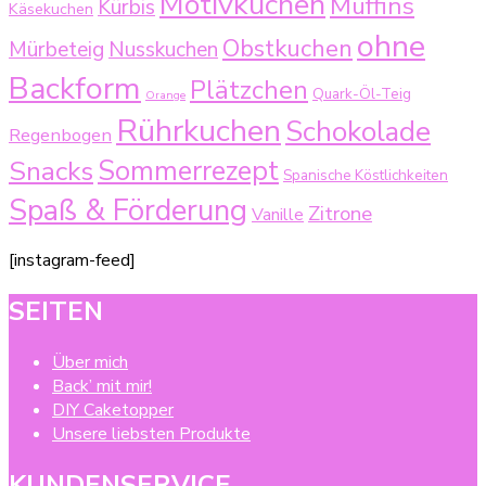
Motivkuchen
Muffins
Kürbis
Käsekuchen
ohne
Obstkuchen
Mürbeteig
Nusskuchen
Backform
Plätzchen
Quark-Öl-Teig
Orange
Rührkuchen
Schokolade
Regenbogen
Sommerrezept
Snacks
Spanische Köstlichkeiten
Spaß & Förderung
Zitrone
Vanille
[instagram-feed]
SEITEN
Über mich
Back’ mit mir!
DIY Caketopper
Unsere liebsten Produkte
KUNDENSERVICE