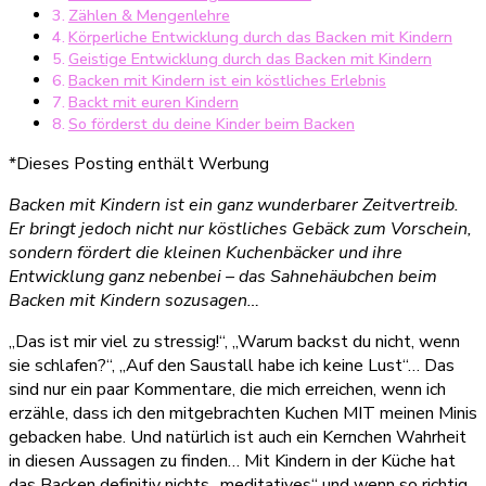
Zählen & Mengenlehre
Kinder
Körperliche Entwicklung durch das Backen mit Kindern
beim
Geistige Entwicklung durch das Backen mit Kindern
Backen
Backen mit Kindern ist ein köstliches Erlebnis
Backt mit euren Kindern
So förderst du deine Kinder beim Backen
*Dieses Posting enthält Werbung
Backen mit Kindern ist ein ganz wunderbarer Zeitvertreib.
Er bringt jedoch nicht nur köstliches Gebäck zum Vorschein,
sondern fördert die kleinen Kuchenbäcker und ihre
Entwicklung ganz nebenbei – das Sahnehäubchen beim
Backen mit Kindern sozusagen…
„Das ist mir viel zu stressig!“, „Warum backst du nicht, wenn
sie schlafen?“, „Auf den Saustall habe ich keine Lust“… Das
sind nur ein paar Kommentare, die mich erreichen, wenn ich
erzähle, dass ich den mitgebrachten Kuchen MIT meinen Minis
gebacken habe. Und natürlich ist auch ein Kernchen Wahrheit
in diesen Aussagen zu finden… Mit Kindern in der Küche hat
das Backen definitiv nichts „meditatives“ und wenn so richtig