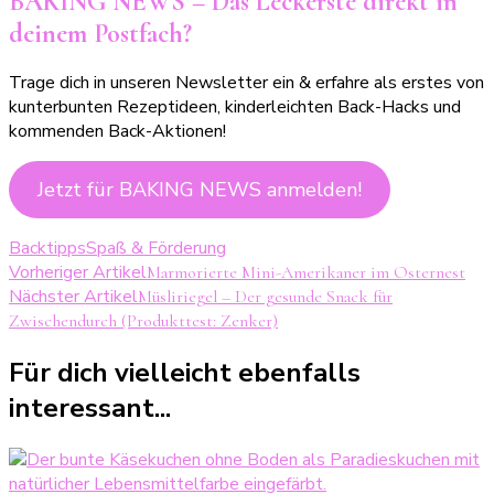
BAKING NEWS – Das Leckerste direkt in
deinem Postfach?
Trage dich in unseren Newsletter ein & erfahre als erstes von
kunterbunten Rezeptideen, kinderleichten Back-Hacks und
kommenden Back-Aktionen!
Jetzt für BAKING NEWS anmelden!
Backtipps
Spaß & Förderung
Beitragsnavigation
Vorheriger Artikel
Marmorierte Mini-Amerikaner im Osternest
Nächster Artikel
Müsliriegel – Der gesunde Snack für
Zwischendurch (Produkttest: Zenker)
Für dich vielleicht ebenfalls
interessant...