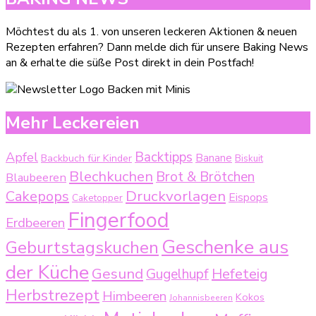
Möchtest du als 1. von unseren leckeren Aktionen & neuen
Rezepten erfahren? Dann melde dich für unsere Baking News
an & erhalte die süße Post direkt in dein Postfach!
Mehr Leckereien
Backtipps
Apfel
Backbuch für Kinder
Banane
Biskuit
Blechkuchen
Brot & Brötchen
Blaubeeren
Druckvorlagen
Cakepops
Eispops
Caketopper
Fingerfood
Erdbeeren
Geschenke aus
Geburtstagskuchen
der Küche
Gesund
Gugelhupf
Hefeteig
Herbstrezept
Himbeeren
Kokos
Johannisbeeren