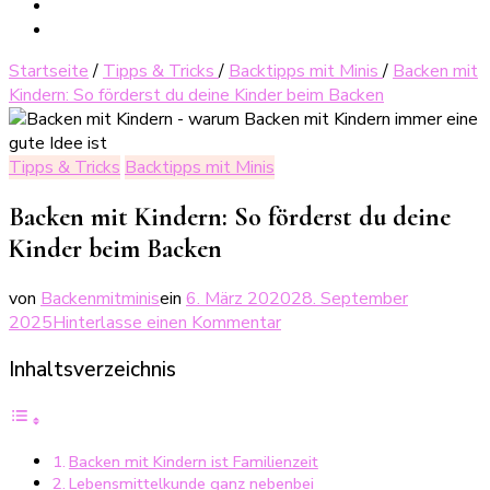
Startseite
/
Tipps & Tricks
/
Backtipps mit Minis
/
Backen mit
Kindern: So förderst du deine Kinder beim Backen
Tipps & Tricks
Backtipps mit Minis
Backen mit Kindern: So förderst du deine
Kinder beim Backen
von
Backenmitminis
ein
6. März 2020
28. September
zu
2025
Hinterlasse einen Kommentar
Backen
Inhaltsverzeichnis
mit
Kindern:
So
förderst
Backen mit Kindern ist Familienzeit
du
Lebensmittelkunde ganz nebenbei
deine