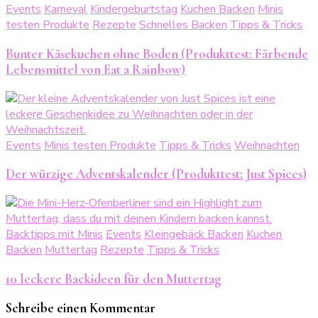
Events
Karneval
Kindergeburtstag
Kuchen Backen
Minis
testen Produkte
Rezepte
Schnelles Backen
Tipps & Tricks
Bunter Käsekuchen ohne Boden (Produkttest: Färbende
Lebensmittel von Eat a Rainbow)
Events
Minis testen Produkte
Tipps & Tricks
Weihnachten
Der würzige Adventskalender (Produkttest: Just Spices)
Backtipps mit Minis
Events
Kleingebäck Backen
Kuchen
Backen
Muttertag
Rezepte
Tipps & Tricks
10 leckere Backideen für den Muttertag
Schreibe einen Kommentar