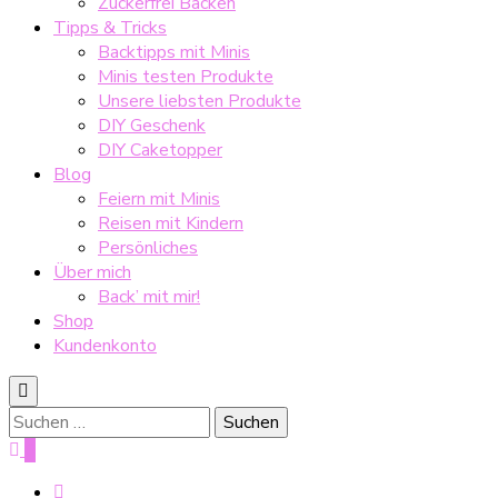
Zuckerfrei Backen
Tipps & Tricks
Backtipps mit Minis
Minis testen Produkte
Unsere liebsten Produkte
DIY Geschenk
DIY Caketopper
Blog
Feiern mit Minis
Reisen mit Kindern
Persönliches
Über mich
Back’ mit mir!
Shop
Kundenkonto
Suche
nach:
0