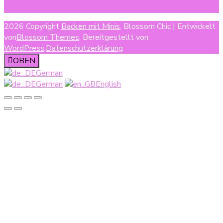
2026 Copyright
Backen mit Minis
.
Blossom Chic | Entwickelt
von
Blossom Themes
. Bereitgestellt von
WordPress
.
Datenschutzerklärung
OBEN
German
German
English