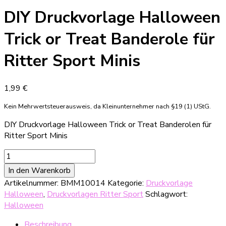
DIY Druckvorlage Halloween
Trick or Treat Banderole für
Ritter Sport Minis
1,99
€
Kein Mehrwertsteuerausweis, da Kleinunternehmer nach §19 (1) UStG.
DIY Druckvorlage Halloween Trick or Treat Banderolen für
Ritter Sport Minis
DIY
Druckvorlage
In den Warenkorb
Halloween
Artikelnummer:
BMM10014
Kategorie:
Druckvorlage
Trick
Halloween
,
Druckvorlagen Ritter Sport
Schlagwort:
or
Halloween
Treat
Banderole
Beschreibung