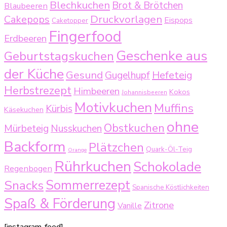
Blechkuchen
Brot & Brötchen
Blaubeeren
Druckvorlagen
Cakepops
Eispops
Caketopper
Fingerfood
Erdbeeren
Geschenke aus
Geburtstagskuchen
der Küche
Gesund
Gugelhupf
Hefeteig
Herbstrezept
Himbeeren
Kokos
Johannisbeeren
Motivkuchen
Muffins
Kürbis
Käsekuchen
ohne
Obstkuchen
Mürbeteig
Nusskuchen
Backform
Plätzchen
Quark-Öl-Teig
Orange
Rührkuchen
Schokolade
Regenbogen
Sommerrezept
Snacks
Spanische Köstlichkeiten
Spaß & Förderung
Zitrone
Vanille