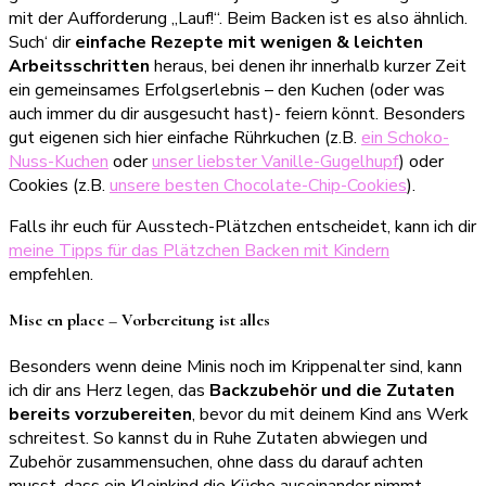
mit der Aufforderung „Lauf!“. Beim Backen ist es also ähnlich.
Such‘ dir
einfache Rezepte mit wenigen & leichten
Arbeitsschritten
heraus, bei denen ihr innerhalb kurzer Zeit
ein gemeinsames Erfolgserlebnis – den Kuchen (oder was
auch immer du dir ausgesucht hast)- feiern könnt. Besonders
gut eigenen sich hier einfache Rührkuchen (z.B.
ein Schoko-
Nuss-Kuchen
oder
unser liebster Vanille-Gugelhupf
) oder
Cookies (z.B.
unsere besten Chocolate-Chip-Cookies
).
Falls ihr euch für Ausstech-Plätzchen entscheidet, kann ich dir
meine Tipps für das Plätzchen Backen mit Kindern
empfehlen.
Mise en place – Vorbereitung ist alles
Besonders wenn deine Minis noch im Krippenalter sind, kann
ich dir ans Herz legen, das
Backzubehör und die Zutaten
bereits vorzubereiten
, bevor du mit deinem Kind ans Werk
schreitest. So kannst du in Ruhe Zutaten abwiegen und
Zubehör zusammensuchen, ohne dass du darauf achten
musst, dass ein Kleinkind die Küche auseinander nimmt.