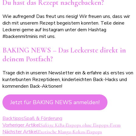
Du hast das Rezept nachgebacken?
Wie aufregend! Das freut uns riesig! Wir freuen uns, dass wir
dich mit unserem Rezept begeistern konnten. Teile deine
Leckerei gerne auf Instagram unter dem Hashtag
#backenmitminis mit uns.
BAKING NEWS – Das Leckerste direkt in
deinem Postfach?
Trage dich in unseren Newsletter ein & erfahre als erstes von
kunterbunten Rezeptideen, kinderleichten Back-Hacks und
kommenden Back-Aktionen!
Jetzt für BAKING NEWS anmelden!
Backtipps
Spaß & Förderung
Beitragsnavigation
Vorheriger Artikel
Saftige KiBa-Eispops ohne Eispops-Form
Nächster Artikel
Exotische Mango-Kokos-Eispops