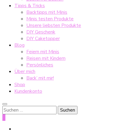
Tipps & Tricks
Backtipps mit Minis
Minis testen Produkte
Unsere liebsten Produkte
DIY Geschenk
DIY Caketopper
Blog
Feiern mit Minis
Reisen mit Kindern
Persönliches
Über mich
Back’ mit mir!
Shop
Kundenkonto
Suche
nach:
0