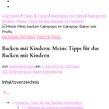
Startseite
/
Tipps & Tricks
/
Backtipps mit Minis
/
Backen mit
Kindern: Meine Tipps für das Backen mit Kindern
Backtipps mit Minis
Tipps & Tricks
Backen mit Kindern: Meine Tipps für das
Backen mit Kindern
von
Backenmitminis
ein
2. Juli 2021
2. Oktober
zu
2025
Hinterlasse einen Kommentar
Backen
Inhaltsverzeichnis
mit
Kindern:
Meine
Tipps
Einfache Tipps für das Backen mit Kindern
für
Stimmen die äußeren Gegebenheiten?
das