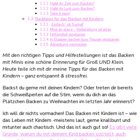
Habt ihr Zeit zum Backen?
Backen
Habt ihr Lust zum Backen?
mit
Take it easy!
Backtipps für das Backen mit Kindern
Kindern
„Einfach“ ist Trumpf
Mise en place – Vorbereitung ist alles
Hilfsmittel einplanen
In Etappen backen bzw. Pausen einplanen
Ablenkung vermeiden
Mit den richtigen Tipps und Hilfestellungen ist das Backen
mit Minis eine schöne Erinnerung für Groß UND Klein.
Heute teile ich mit dir meine Tipps für das Backen mit
Kindern – ganz entspannt & stressfrei.
Backst du gerne mit deinen Kindern? Oder treten dir bereits
die Schweißperlen auf die Stirn, wenn du dich an das
Plätzchen Backen zu Weihnachten im letzten Jahr erinnerst?
Ich will dir nichts vormachen! Das Backen mit Kindern ist – wie
das Leben mit Kindern -meistens laut, gerne knallbunt und
mitunter auch chaotisch. Und das ist auch gut so!
Es gibt viele
Gründe, warum du mit deinem Kind backen solltest, auch