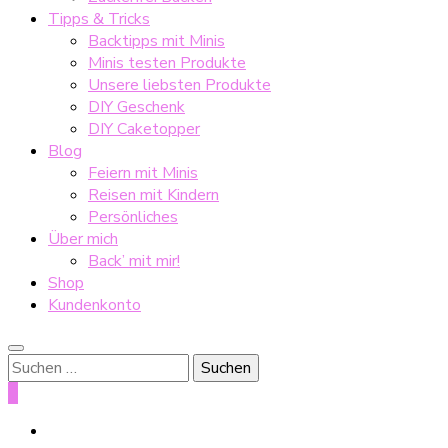
Tipps & Tricks
Backtipps mit Minis
Minis testen Produkte
Unsere liebsten Produkte
DIY Geschenk
DIY Caketopper
Blog
Feiern mit Minis
Reisen mit Kindern
Persönliches
Über mich
Back’ mit mir!
Shop
Kundenkonto
Suche
nach:
0