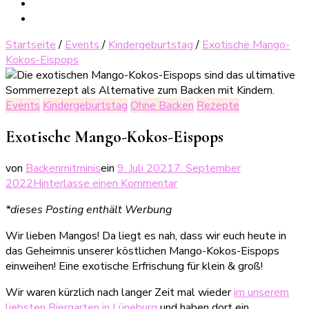
Startseite
/
Events
/
Kindergeburtstag
/
Exotische Mango-
Kokos-Eispops
Events
Kindergeburtstag
Ohne Backen
Rezepte
Exotische Mango-Kokos-Eispops
von
Backenmitminis
ein
9. Juli 2021
7. September
zu
2022
Hinterlasse einen Kommentar
Exotische
*dieses Posting enthält Werbung
Mango-
Kokos-
Wir lieben Mangos! Da liegt es nah, dass wir euch heute in
Eispops
das Geheimnis unserer köstlichen Mango-Kokos-Eispops
einweihen! Eine exotische Erfrischung für klein & groß!
Wir waren kürzlich nach langer Zeit mal wieder
im unserem
liebsten Biergarten in Lüneburg
und haben dort ein