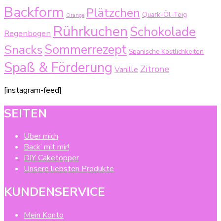
Backform
Plätzchen
Quark-Öl-Teig
Orange
Rührkuchen
Schokolade
Regenbogen
Sommerrezept
Snacks
Spanische Köstlichkeiten
Spaß & Förderung
Zitrone
Vanille
[instagram-feed]
SEITEN
Über mich
Back’ mit mir!
DIY Caketopper
Unsere liebsten Produkte
KUNDENSERVICE
Mein Konto