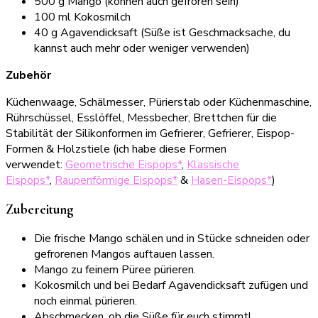
500 g Mango (können auch gefroren sein)
100 ml Kokosmilch
40 g Agavendicksaft (Süße ist Geschmacksache, du
kannst auch mehr oder weniger verwenden)
Zubehör
Küchenwaage, Schälmesser, Pürierstab oder Küchenmaschine,
Rührschüssel, Esslöffel, Messbecher, Brettchen für die
Stabilität der Silikonformen im Gefrierer, Gefrierer, Eispop-
Formen & Holzstiele (ich habe diese Formen
verwendet:
Geometrische Eispops*
,
Klassische
Eispops*
,
Raupenförmige Eispops*
&
Hasen-Eispops*
)
Zubereitung
Die frische Mango schälen und in Stücke schneiden oder
gefrorenen Mangos auftauen lassen.
Mango zu feinem Püree pürieren.
Kokosmilch und bei Bedarf Agavendicksaft zufügen und
noch einmal pürieren.
Abschmecken, ob die Süße für euch stimmt!