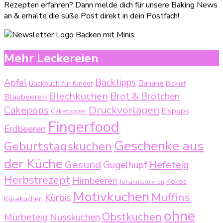
Rezepten erfahren? Dann melde dich für unsere Baking News
an & erhalte die süße Post direkt in dein Postfach!
Mehr Leckereien
Backtipps
Apfel
Backbuch für Kinder
Banane
Biskuit
Blechkuchen
Brot & Brötchen
Blaubeeren
Druckvorlagen
Cakepops
Eispops
Caketopper
Fingerfood
Erdbeeren
Geschenke aus
Geburtstagskuchen
der Küche
Gesund
Gugelhupf
Hefeteig
Herbstrezept
Himbeeren
Kokos
Johannisbeeren
Motivkuchen
Muffins
Kürbis
Käsekuchen
ohne
Obstkuchen
Mürbeteig
Nusskuchen