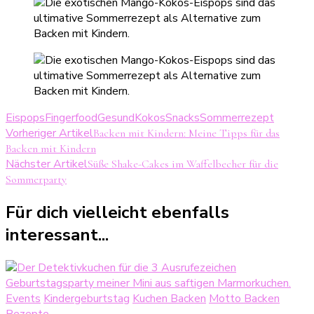
Eispops
Fingerfood
Gesund
Kokos
Snacks
Sommerrezept
Beitragsnavigation
Vorheriger Artikel
Backen mit Kindern: Meine Tipps für das
Backen mit Kindern
Nächster Artikel
Süße Shake-Cakes im Waffelbecher für die
Sommerparty
Für dich vielleicht ebenfalls
interessant...
Events
Kindergeburtstag
Kuchen Backen
Motto Backen
Rezepte