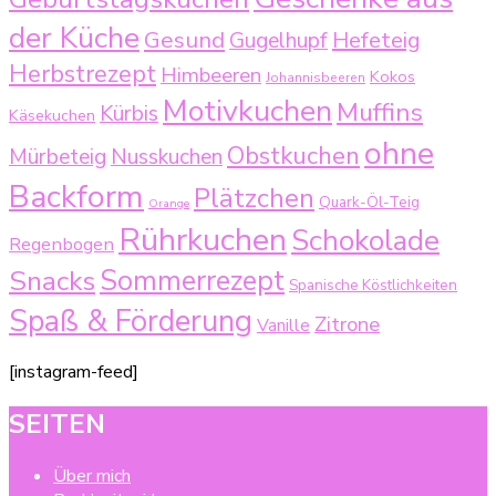
der Küche
Gesund
Gugelhupf
Hefeteig
Herbstrezept
Himbeeren
Kokos
Johannisbeeren
Motivkuchen
Muffins
Kürbis
Käsekuchen
ohne
Obstkuchen
Mürbeteig
Nusskuchen
Backform
Plätzchen
Quark-Öl-Teig
Orange
Rührkuchen
Schokolade
Regenbogen
Sommerrezept
Snacks
Spanische Köstlichkeiten
Spaß & Förderung
Zitrone
Vanille
[instagram-feed]
SEITEN
Über mich