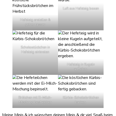
Luft aus Hefeteig boxen
Hefeteig erstellen &
gehen lassen
Schokostückchen in
Hefeteig einkneten
Hefeteig in Kugeln
aufteilen.
Brötchen mit Ei-Milch-
Kürbis-Schokobrötchen
Mischung bestreichen
backen.
Meine Minis & ich wünschen deinen Minis & dir viel Spaß beim