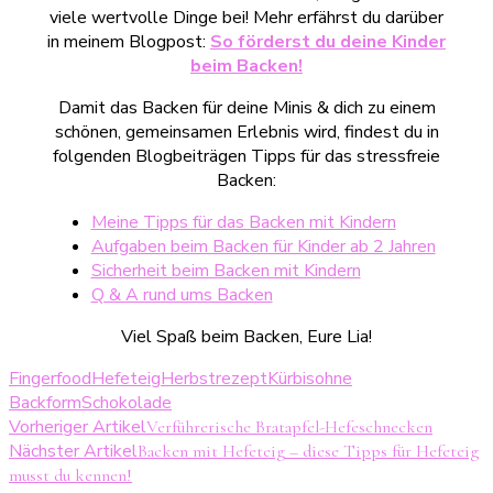
viele wertvolle Dinge bei! Mehr erfährst du darüber
in meinem Blogpost:
So förderst du deine Kinder
beim Backen!
Damit das Backen für deine Minis & dich zu einem
schönen, gemeinsamen Erlebnis wird, findest du in
folgenden Blogbeiträgen Tipps für das stressfreie
Backen:
Meine Tipps für das Backen mit Kindern
Aufgaben beim Backen für Kinder ab 2 Jahren
Sicherheit beim Backen mit Kindern
Q & A rund ums Backen
Viel Spaß beim Backen, Eure Lia!
Fingerfood
Hefeteig
Herbstrezept
Kürbis
ohne
Backform
Schokolade
Beitragsnavigation
Vorheriger Artikel
Verführerische Bratapfel-Hefeschnecken
Nächster Artikel
Backen mit Hefeteig – diese Tipps für Hefeteig
musst du kennen!