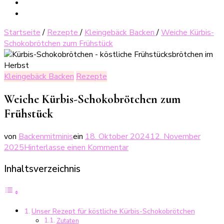
Startseite
/
Rezepte
/
Kleingebäck Backen
/
Weiche Kürbis-
Schokobrötchen zum Frühstück
Kleingebäck Backen
Rezepte
Weiche Kürbis-Schokobrötchen zum
Frühstück
von
Backenmitminis
ein
18. Oktober 2024
12. November
zu
2025
Hinterlasse einen Kommentar
Weiche
Inhaltsverzeichnis
Kürbis-
Schokobrötchen
zum
Frühstück
Unser Rezept für köstliche Kürbis-Schokobrötchen
Zutaten