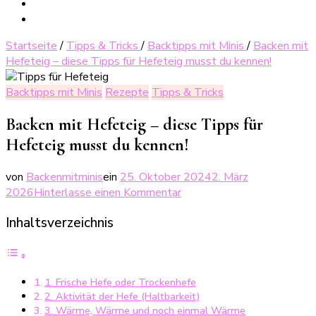
Startseite
/
Tipps & Tricks
/
Backtipps mit Minis
/
Backen mit
Hefeteig – diese Tipps für Hefeteig musst du kennen!
Backtipps mit Minis
Rezepte
Tipps & Tricks
Backen mit Hefeteig – diese Tipps für
Hefeteig musst du kennen!
von
Backenmitminis
ein
25. Oktober 2024
2. März
zu
2026
Hinterlasse einen Kommentar
Backen
Inhaltsverzeichnis
mit
Hefeteig
–
diese
1. Frische Hefe oder Trockenhefe
Tipps
2. Aktivität der Hefe (Haltbarkeit)
für
3. Wärme, Wärme und noch einmal Wärme
Hefeteig