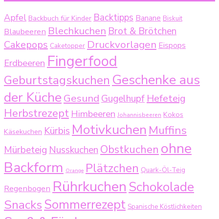
Backtipps
Apfel
Backbuch für Kinder
Banane
Biskuit
Blechkuchen
Brot & Brötchen
Blaubeeren
Druckvorlagen
Cakepops
Eispops
Caketopper
Fingerfood
Erdbeeren
Geschenke aus
Geburtstagskuchen
der Küche
Gesund
Gugelhupf
Hefeteig
Herbstrezept
Himbeeren
Kokos
Johannisbeeren
Motivkuchen
Muffins
Kürbis
Käsekuchen
ohne
Obstkuchen
Mürbeteig
Nusskuchen
Backform
Plätzchen
Quark-Öl-Teig
Orange
Rührkuchen
Schokolade
Regenbogen
Sommerrezept
Snacks
Spanische Köstlichkeiten