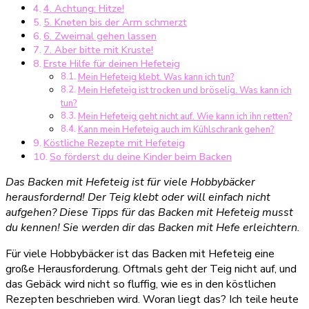
4. Achtung: Hitze!
musst
5. Kneten bis der Arm schmerzt
du
6. Zweimal gehen lassen
kennen!
7. Aber bitte mit Kruste!
Erste Hilfe für deinen Hefeteig
Mein Hefeteig klebt. Was kann ich tun?
Mein Hefeteig ist trocken und bröselig. Was kann ich
tun?
Mein Hefeteig geht nicht auf. Wie kann ich ihn retten?
Kann mein Hefeteig auch im Kühlschrank gehen?
Köstliche Rezepte mit Hefeteig
So förderst du deine Kinder beim Backen
Das Backen mit Hefeteig ist für viele Hobbybäcker
herausfordernd! Der Teig klebt oder will einfach nicht
aufgehen? Diese Tipps für das Backen mit Hefeteig musst
du kennen! Sie werden dir das Backen mit Hefe erleichtern.
Für viele Hobbybäcker ist das Backen mit Hefeteig eine
große Herausforderung. Oftmals geht der Teig nicht auf, und
das Gebäck wird nicht so fluffig, wie es in den köstlichen
Rezepten beschrieben wird. Woran liegt das? Ich teile heute