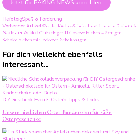
Jetzt für BAKING NEWS anmelden!
Hefeteig
Spaß & Förderung
Beitragsnavigation
Vorheriger Artikel
Weiche Kürbis-Schokobrötchen zum Frühstück
Nächster Artikel
Glubschiger Halloweenkuchen – Saftiger
Schokokuchen mit leckeren Schokoaugen
Für dich vielleicht ebenfalls
interessant...
DIY Geschenk
Events
Ostern
Tipps & Tricks
Unsere niedlichen Oster-Banderolen für süße
Ostergeschenke