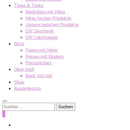
Tipps & Tricks
Backtipps mit Minis
Minis testen Produkte
Unsere liebsten Produkte
DIY Geschenk
DIY Caketopper
Blog
Feiern mit Minis
Reisen mit Kindern
Persönliches
Über mich
Back’ mit mir!
Shop
Kundenkonto
Suche
nach:
0