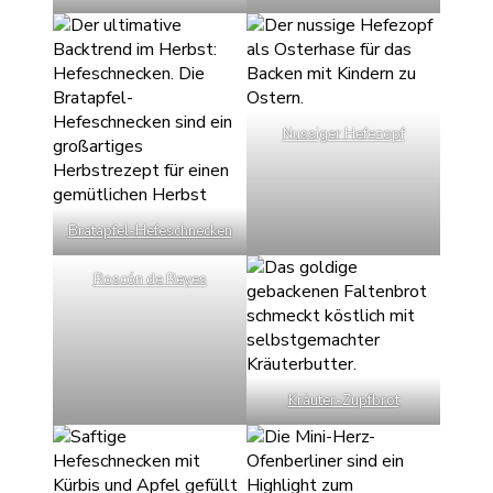
Nussiger Hefezopf
Bratapfel-Hefeschnecken
Roscón de Reyes
Kräuter-Zupfbrot