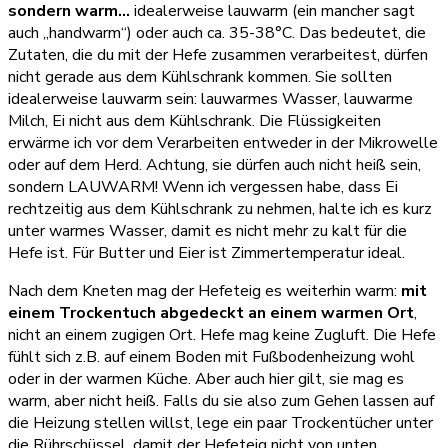
sondern warm…
idealerweise lauwarm (ein mancher sagt
auch „handwarm“) oder auch ca. 35-38°C. Das bedeutet, die
Zutaten, die du mit der Hefe zusammen verarbeitest, dürfen
nicht gerade aus dem Kühlschrank kommen. Sie sollten
idealerweise lauwarm sein: lauwarmes Wasser, lauwarme
Milch, Ei nicht aus dem Kühlschrank. Die Flüssigkeiten
erwärme ich vor dem Verarbeiten entweder in der Mikrowelle
oder auf dem Herd. Achtung, sie dürfen auch nicht heiß sein,
sondern LAUWARM! Wenn ich vergessen habe, dass Ei
rechtzeitig aus dem Kühlschrank zu nehmen, halte ich es kurz
unter warmes Wasser, damit es nicht mehr zu kalt für die
Hefe ist. Für Butter und Eier ist Zimmertemperatur ideal.
Nach dem Kneten mag der Hefeteig es weiterhin warm:
mit
einem Trockentuch abgedeckt an einem warmen Ort
,
nicht an einem zugigen Ort. Hefe mag keine Zugluft. Die Hefe
fühlt sich z.B. auf einem Boden mit Fußbodenheizung wohl
oder in der warmen Küche. Aber auch hier gilt, sie mag es
warm, aber nicht heiß. Falls du sie also zum Gehen lassen auf
die Heizung stellen willst, lege ein paar Trockentücher unter
die Rührschüssel, damit der Hefeteig nicht von unten