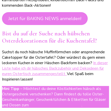
kunterbunten Rezeptideen, kinderleichten Back-Hacks und
kommenden Back-Aktionen!
Jetzt für BAKING NEWS anmelden!
Bist du auf der Suche nach hübschen
Osterdekorationen für die Kuchentafel?
Suchst du noch hübsche Muffinförmchen oder ansprechende
Caketopper für die Ostertafel? Oder würdest du gern einen
leckeren Kuchen in einer Häschen-Backform backen?
In dieser
Liste habe ich dir hübsches Backzubehör und Dekoideen für
euren Ostertisch zusammengestellt.
Viel Spaß beim
Inspirieren lassen!
Mini Tipp
– Möchtest du deine Köstlichkeiten hübsch als
Ostergeschenk verschenken? Dann findest du tolle Oster-
Geschenkanhänger, Geschenktütchen & Etiketten für Gläser
und Dosen zum
Downloaden in unserem Shop
.