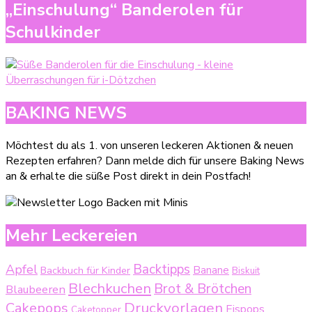
„Einschulung“ Banderolen für
Schulkinder
BAKING NEWS
Möchtest du als 1. von unseren leckeren Aktionen & neuen
Rezepten erfahren? Dann melde dich für unsere Baking News
an & erhalte die süße Post direkt in dein Postfach!
Mehr Leckereien
Backtipps
Apfel
Backbuch für Kinder
Banane
Biskuit
Blechkuchen
Brot & Brötchen
Blaubeeren
Druckvorlagen
Cakepops
Eispops
Caketopper