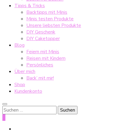
Tipps & Tricks
Backtipps mit Minis
Minis testen Produkte
Unsere liebsten Produkte
DIY Geschenk
DIY Caketopper
Blog
Feiern mit Minis
Reisen mit Kindern
Persönliches
Über mich
Back’ mit mir!
Shop
Kundenkonto
Suche
nach:
0