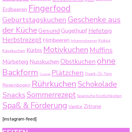
Fingerfood
Erdbeeren
Geschenke aus
Geburtstagskuchen
der Küche
Gesund
Gugelhupf
Hefeteig
Herbstrezept
Himbeeren
Kokos
Johannisbeeren
Motivkuchen
Muffins
Kürbis
Käsekuchen
ohne
Obstkuchen
Mürbeteig
Nusskuchen
Backform
Plätzchen
Quark-Öl-Teig
Orange
Rührkuchen
Schokolade
Regenbogen
Sommerrezept
Snacks
Spanische Köstlichkeiten
Spaß & Förderung
Zitrone
Vanille
[instagram-feed]