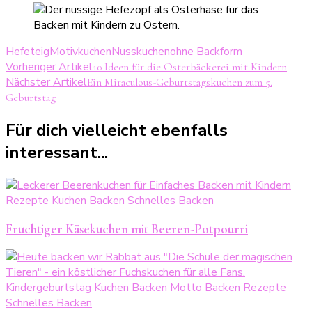
Hefeteig
Motivkuchen
Nusskuchen
ohne Backform
Beitragsnavigation
Vorheriger Artikel
10 Ideen für die Osterbäckerei mit Kindern
Nächster Artikel
Ein Miraculous-Geburtstagskuchen zum 5.
Geburtstag
Für dich vielleicht ebenfalls
interessant...
Rezepte
Kuchen Backen
Schnelles Backen
Fruchtiger Käsekuchen mit Beeren-Potpourri
Kindergeburtstag
Kuchen Backen
Motto Backen
Rezepte
Schnelles Backen