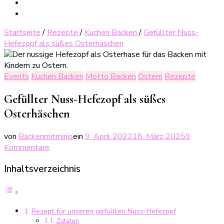
Startseite
/
Rezepte
/
Kuchen Backen
/
Gefüllter Nuss-
Hefezopf als süßes Osterhäschen
Events
Kuchen Backen
Motto Backen
Ostern
Rezepte
Gefüllter Nuss-Hefezopf als süßes
Osterhäschen
von
Backenmitminis
ein
9. April 2022
18. März 2025
9
zu
Kommentare
Gefüllter
Inhaltsverzeichnis
Nuss-
Hefezopf
als
süßes
Rezept für unseren gefüllten Nuss-Hefezopf
Osterhäschen
Zutaten