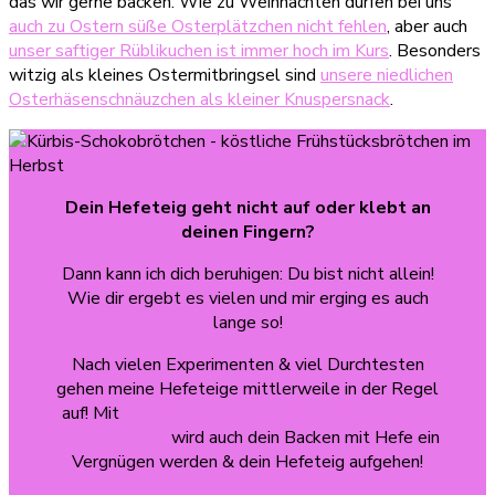
das wir gerne backen. Wie zu Weihnachten dürfen bei uns
auch zu Ostern süße Osterplätzchen nicht fehlen
, aber auch
unser saftiger Rüblikuchen ist immer hoch im Kurs
. Besonders
witzig als kleines Ostermitbringsel sind
unsere niedlichen
Osterhäsenschnäuzchen als kleiner Knuspersnack
.
Dein Hefeteig geht nicht auf oder klebt an
deinen Fingern?
Dann kann ich dich beruhigen: Du bist nicht allein!
Wie dir ergebt es vielen und mir erging es auch
lange so!
Nach vielen Experimenten & viel Durchtesten
gehen meine Hefeteige mittlerweile in der Regel
auf! Mit
meine Tipps & Tricks für das Backen
mit Hefeteig
wird auch dein Backen mit Hefe ein
Vergnügen werden & dein Hefeteig aufgehen!