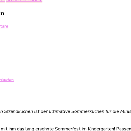
en
zu
tare
Strandkuchen
–
der
ultimative
Sommerkuchen
merkuchen
 Strandkuchen ist der ultimative Sommerkuchen für die Minis
 mit ihm das lang ersehnte Sommerfest im Kindergarten! Passe