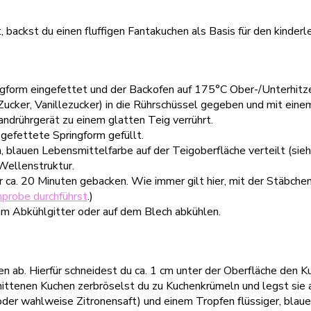
backst du einen fluffigen Fantakuchen als Basis für den kinderl
ngform eingefettet und der Backofen auf 175°C Ober-/Unterhitz
Zucker, Vanillezucker) in die Rührschüssel gegeben und mit ein
ndrührgerät zu einem glatten Teig verrührt.
 gefettete Springform gefüllt.
 blauen Lebensmittelfarbe auf der Teigoberfläche verteilt (siehe
Wellenstruktur.
 ca. 20 Minuten gebacken. Wie immer gilt hier, mit der Stäbchen
nprobe durchführst
.)
em Abkühlgitter oder auf dem Blech abkühlen.
hen ab. Hierfür schneidest du ca. 1 cm unter der Oberfläche den 
nittenen Kuchen zerbröselst du zu Kuchenkrümeln und legst sie a
der wahlweise Zitronensaft) und einem Tropfen flüssiger, blau