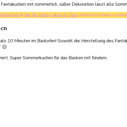
Fantakuchen mit sommerlich, süßer Dekoration lässt alle Somme
felbecher
&
die No Bake Cakes im Glas
sehen auf einem sommerl
hen
er als 10 Minuten im Backofen! Sowohl die Herstellung des Fanta
“ 😉