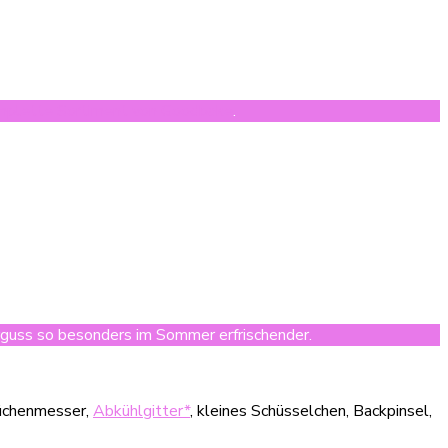
mplette Sortiment von Goodbake
.
rguss so besonders im Sommer erfrischender.
 Küchenmesser,
Abkühlgitter*
, kleines Schüsselchen, Backpinsel,