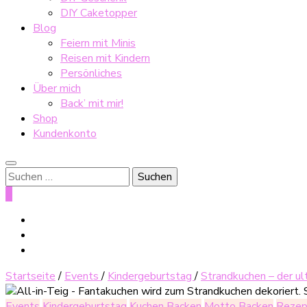
DIY Caketopper
Blog
Feiern mit Minis
Reisen mit Kindern
Persönliches
Über mich
Back’ mit mir!
Shop
Kundenkonto
Suche
nach:
0
Startseite
/
Events
/
Kindergeburtstag
/
Strandkuchen – der u
Events
Kindergeburtstag
Kuchen Backen
Motto Backen
Rezep