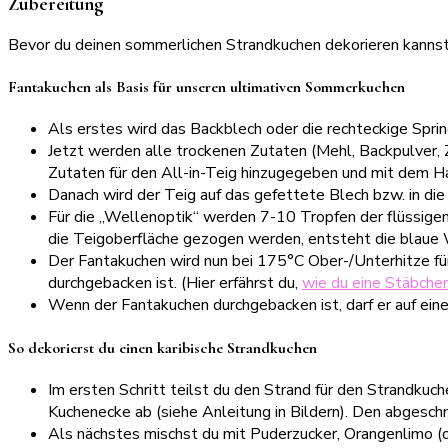
Zubereitung
Bevor du deinen sommerlichen Strandkuchen dekorieren kannst, 
Fantakuchen als Basis für unseren ultimativen Sommerkuchen
Als erstes wird das Backblech oder die rechteckige Spri
Jetzt werden alle trockenen Zutaten (Mehl, Backpulver, 
Zutaten für den All-in-Teig hinzugegeben und mit dem Ha
Danach wird der Teig auf das gefettete Blech bzw. in die
Für die „Wellenoptik“ werden 7-10 Tropfen der flüssigen,
die Teigoberfläche gezogen werden, entsteht die blaue 
Der Fantakuchen wird nun bei 175°C Ober-/Unterhitze für
durchgebacken ist. (Hier erfährst du,
wie du eine Stäbche
Wenn der Fantakuchen durchgebacken ist, darf er auf ein
So dekorierst du einen karibische Strandkuchen
Im ersten Schritt teilst du den Strand für den Strandkuc
Kuchenecke ab (siehe Anleitung in Bildern). Den abgesch
Als nächstes mischst du mit Puderzucker, Orangenlimo (o