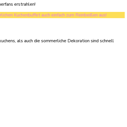
rfans erstrahlen!
ichen Kuchenbuffet auch einfach zum Reinbeißen aus!
kuchens, als auch die sommerliche Dekoration sind schnell