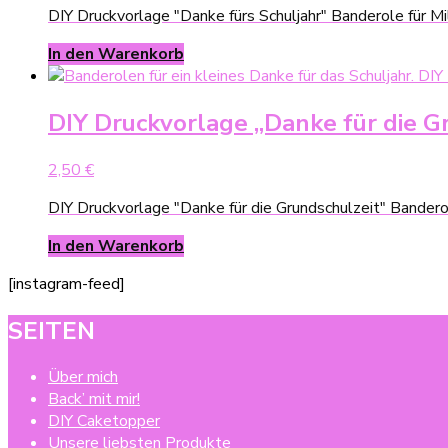
DIY Druckvorlage "Danke fürs Schuljahr" Banderole für Mi
In den Warenkorb
DIY Druckvorlage „Danke für die Gr
2,50
€
DIY Druckvorlage "Danke für die Grundschulzeit" Bandero
In den Warenkorb
[instagram-feed]
SEITEN
Über mich
Back’ mit mir!
DIY Caketopper
Unsere liebsten Produkte