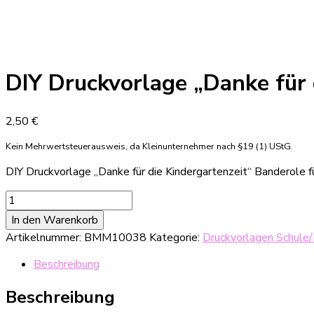
DIY Druckvorlage „Danke für 
2,50
€
Kein Mehrwertsteuerausweis, da Kleinunternehmer nach §19 (1) UStG.
DIY Druckvorlage „Danke für die Kindergartenzeit“ Banderole fü
DIY
Druckvorlage
In den Warenkorb
"Danke
Artikelnummer:
BMM10038
Kategorie:
Druckvorlagen Schule/
für
die
Beschreibung
Kindergartenzeit"
Banderole
Beschreibung
für