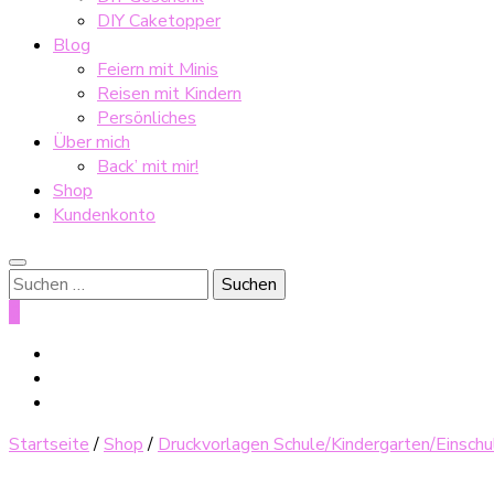
DIY Caketopper
Blog
Feiern mit Minis
Reisen mit Kindern
Persönliches
Über mich
Back’ mit mir!
Shop
Kundenkonto
Suche
nach:
0
Startseite
/
Shop
/
Druckvorlagen Schule/Kindergarten/Einsch