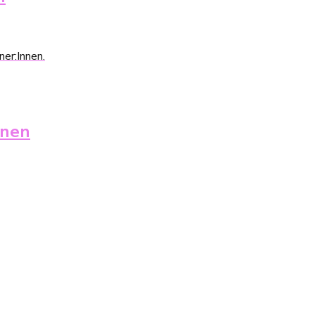
er:Innen.
inen