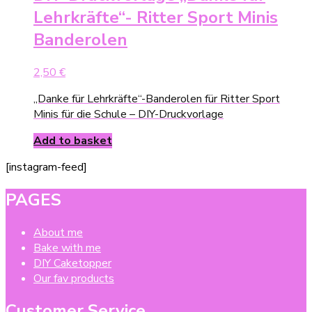
Lehrkräfte“- Ritter Sport Minis
Banderolen
2,50
€
„Danke für Lehrkräfte“-Banderolen für Ritter Sport
Minis für die Schule – DIY-Druckvorlage
Add to basket
[instagram-feed]
PAGES
About me
Bake with me
DIY Caketopper
Our fav products
Customer Service