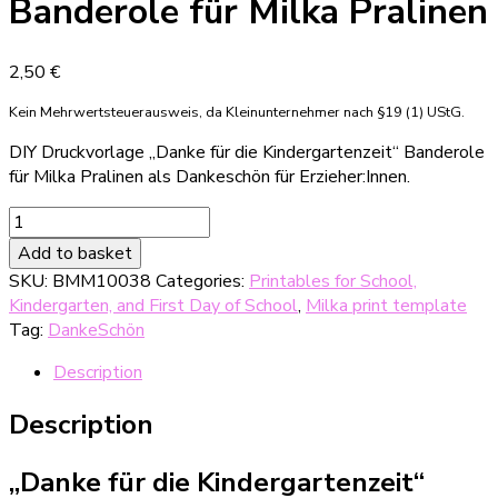
Banderole für Milka Pralinen
2,50
€
Kein Mehrwertsteuerausweis, da Kleinunternehmer nach §19 (1) UStG.
DIY Druckvorlage „Danke für die Kindergartenzeit“ Banderole
für Milka Pralinen als Dankeschön für Erzieher:Innen.
DIY
Druckvorlage
Add to basket
"Danke
SKU:
BMM10038
Categories:
Printables for School,
für
Kindergarten, and First Day of School
,
Milka print template
die
Tag:
DankeSchön
Kindergartenzeit"
Banderole
Description
für
Milka
Description
Pralinen
quantity
„Danke für die Kindergartenzeit“