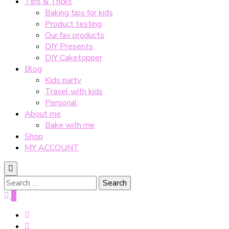
Tips & Tricks
Baking tips for kids
Product testing
Our fav products
DIY Presents
DIY Caketopper
Blog
Kids party
Travel with kids
Personal
About me
Bake with me
Shop
MY ACCOUNT
Search
for:
0