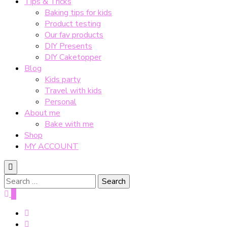
Tips & Tricks
Baking tips for kids
Product testing
Our fav products
DIY Presents
DIY Caketopper
Blog
Kids party
Travel with kids
Personal
About me
Bake with me
Shop
MY ACCOUNT
Search
for:
0