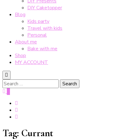
DIY Presents
DIY Caketopper
Blog
Kids party
Travel with kids
Personal
About me
Bake with me
Shop
MY ACCOUNT
Search
for:
0
Tag:
Currant