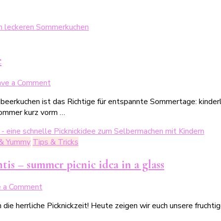
e
on
ave a Comment
Fluffiger
beerkuchen ist das Richtige für entspannte Sommertage: kinderlei
Johannisbeerkuchen
Sommer kurz vorm …
–
das
sommerliches
 & Yummy
Tips & Tricks
Blitzrezept
is – summer picnic idea in a glass
on
e a Comment
Fruchtiger
ie herrliche Picknickzeit! Heute zeigen wir euch unsere fruchtig
No
Bake