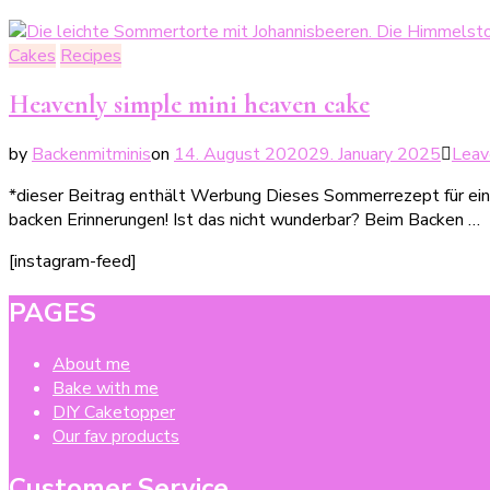
Cakes
Recipes
Heavenly simple mini heaven cake
by
Backenmitminis
on
14. August 2020
29. January 2025
Leav
*dieser Beitrag enthält Werbung Dieses Sommerrezept für ein
backen Erinnerungen! Ist das nicht wunderbar? Beim Backen …
[instagram-feed]
PAGES
About me
Bake with me
DIY Caketopper
Our fav products
Customer Service