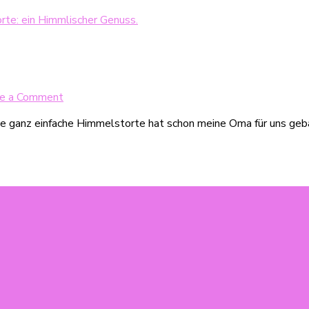
Cake
mit
NaturRein
von
Zentis
–
on
e a Comment
sommerliche
Himmlisch
Picknickidee
e ganz einfache Himmelstorte hat schon meine Oma für uns geba
einfache
im
Mini-
Glas
Himmelstorte