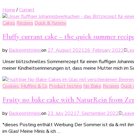
Home
/
Currant
Cakes
Recipes
Quick & Yummy
Fluffy currant cake – the quick summer recip
by
Backenmitminis
on
27. August 2021
26. February 2023
Le
Unser blitzschnelles Sommerrezept für einen fluffigen Johannis
meiner Kindheitserinnerungen ist, dass meine Mutter mich im 
Cookies, Muffins & Co
Product testing
No Bake
Recipes
Quick
Fruity no bake cake with NaturRein from Zent
by
Backenmitminis
on
23. July 2021
7. September 2022
Leav
*dieses Posting enthält Werbung Der Sommer ist da & mit ihm d
im Glas! Meine Minis & ich …