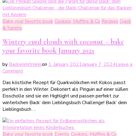
Bake your favorite book
Cookies, Muffins & Co
Recipes
Quick
& Yummy
Wintery curd clouds with coconut – bake
your favorite book January 2021
by
Backenmitminis
on
1. January 2021
January 7, 2024
Leave a
on
Comment
Winterliche
Das köstliche Rezept für Quarkwölkchen mit Kokos passt
Quarkwölkchen
perfekt in den Winter. Dekoriert als Pinguin auf einer süßen
mit
Eisscholle sind sie ein Highlight und passen perfekt zur
Kokos
winterlichen Back‘ dein Lieblingsbuch Challenge! Back’ dein
–
Lieblingsbuch …
Back‘
dein
Lieblingsbuch
Januar
Bake your favorite book
Events
Cookies, Muffins & Co