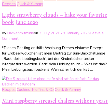
2021
Recipes
Quick & Yummy
Light strawberry clouds – bake your favorite
book June 2020
by
Backenmitminis
on
3. July 2020
29. January 2025
Leave a
on
Comment
Luftige
*Dieses Posting enthält Werbung Dieses einfache Rezept
Erdbeerwölkchen
für Erdbeerwölkchen ist mein Beitrag zur Juni-Backchallenge
–
„Back‘ dein Lieblingsbuch“, bei der Kinderbücher lecker
Back‘
interpretiert werden. Back‘ dein Lieblingsbuch – Was ist das?
dein
Mein Lieblingsbuch backen? Wahrscheinlich denkst …
Lieblingsbuch
Juni
2020
Recipes
Cookies, Muffins & Co
Quick & Yummy
Mini raspberry streusel thalers without yeast