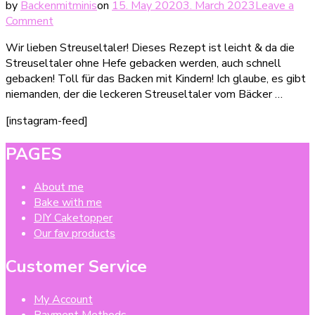
by
Backenmitminis
on
15. May 2020
3. March 2023
Leave a
on
Comment
Mini-
Wir lieben Streuseltaler! Dieses Rezept ist leicht & da die
Himbeer-
Streuseltaler ohne Hefe gebacken werden, auch schnell
Streuseltaler
gebacken! Toll für das Backen mit Kindern! Ich glaube, es gibt
ohne
niemanden, der die leckeren Streuseltaler vom Bäcker …
Hefe
[instagram-feed]
PAGES
About me
Bake with me
DIY Caketopper
Our fav products
Customer Service
My Account
Payment Methods