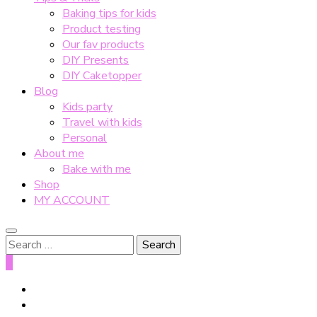
Baking tips for kids
Product testing
Our fav products
DIY Presents
DIY Caketopper
Blog
Kids party
Travel with kids
Personal
About me
Bake with me
Shop
MY ACCOUNT
Search
for:
0