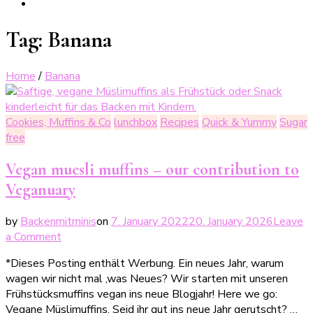
Tag:
Banana
Home
/
Banana
Cookies, Muffins & Co
lunchbox
Recipes
Quick & Yummy
Sugar
free
Vegan muesli muffins – our contribution to
Veganuary
by
Backenmitminis
on
7. January 2022
20. January 2026
Leave
on
a Comment
Vegane
*Dieses Posting enthält Werbung. Ein neues Jahr, warum
Müslimuffins
wagen wir nicht mal ‚was Neues? Wir starten mit unseren
–
Frühstücksmuffins vegan ins neue Blogjahr! Here we go:
unser
Vegane Müslimuffins. Seid ihr gut ins neue Jahr gerutscht? …
Beitrag