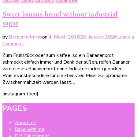
Recipes
Cakes
lunchbox
Sugar free
Sweet banana bread without industrial
sugar
by
Backenmitminis
on
4. March 2018
20. January 2026
Leave a
on
Comment
Süßes
Zum Frühstück oder zum Kaffee, so ein Bananenbrot
Bananenbrot
schmeckt einfach immer und Dank der süßen, reifen Bananen
ohne
wird dieses Bananenbrot ohne Industriezucker gebacken.
Industriezucker
Was es insbesondere für die kleinsten Minis zur optimalen
Zwischenmahlzeit werden lässt. …
[instagram-feed]
PAGES
About me
Bake with me
DIY Caketopper