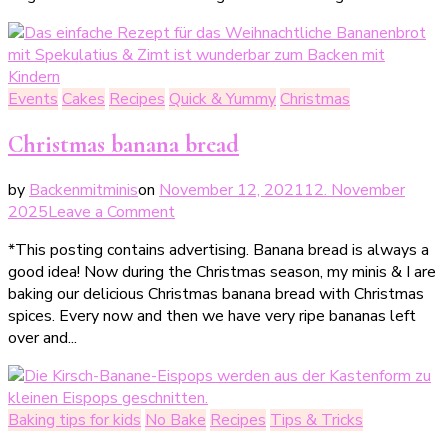
zum
Veganuary
Events
Cakes
Recipes
Quick & Yummy
Christmas
Christmas banana bread
by
Backenmitminis
on
November 12, 2021
12. November
on
2025
Leave a Comment
Weihnachtliches
*This posting contains advertising. Banana bread is always a
Bananenbrot
good idea! Now during the Christmas season, my minis & I are
baking our delicious Christmas banana bread with Christmas
spices. Every now and then we have very ripe bananas left
over and...
Baking tips for kids
No Bake
Recipes
Tips & Tricks