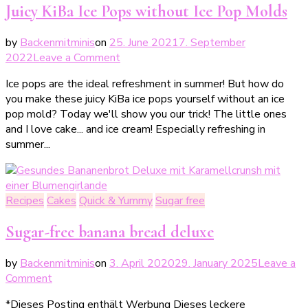
Juicy KiBa Ice Pops without Ice Pop Molds
by
Backenmitminis
on
25. June 2021
7. September
on
2022
Leave a Comment
Saftige
Ice pops are the ideal refreshment in summer! But how do
KiBa-
you make these juicy KiBa ice pops yourself without an ice
Eispops
pop mold? Today we'll show you our trick! The little ones
ohne
and I love cake... and ice cream! Especially refreshing in
Eispops-
summer...
Form
Recipes
Cakes
Quick & Yummy
Sugar free
Sugar-free banana bread deluxe
by
Backenmitminis
on
3. April 2020
29. January 2025
Leave a
on
Comment
Zuckerfreies
*Dieses Posting enthält Werbung Dieses leckere