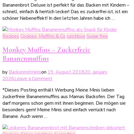
Bananenbrot
Bananenbrot Deluxe ist perfekt für das Backen mit Kindern –
Deluxe
schnell, einfach & herrlich lecker! Das es zuckerfrei ist, ist ein
schöner Nebeneffekt! In den letzten Jahren habe ich …
Recipes
Cookies, Muffins & Co
lunchbox
Sugar free
Monkey Muffins – Zuckerfreie
Bananenmuffins
by
Backenmitminis
on
19. August 2018
20. January
on
2026
Leave a Comment
Monkey
*Dieses Posting enthält Werbung Meine Minis lieben
Muffins
zuckerfreie Bananenmuffins aus Mamas Backofen. Der Tag
–
darf morgens schon gern mit ihnen beginnen. Die mögen sie
Zuckerfreie
besonders gern! Meine Minis sind einfach verrückt nach
Bananenmuffins
Banane. Auch wenn …