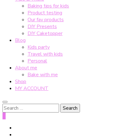
Baking tips for kids
Product testing
Our fav products
DIY Presents
DIY Caketopper
Blog
Kids party
Travel with kids
Personal
About me
Bake with me
Shop
MY ACCOUNT
Search
for:
0