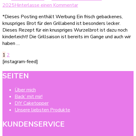
zu
2025
Hinterlasse einen Kommentar
Knuspriges
*Dieses Posting enthält Werbung Ein frisch gebackenes,
Wurzelbrot
knuspriges Brot für den Grillabend ist besonders lecker.
für
Dieses Rezept für ein knuspriges Wurzelbrot ist dazu noch
das
kinderleicht! Die Grillsaison ist bereits im Gange und auch wir
Grillfest
haben …
Seitennummerierung
Seite
Seite
1
2
[instagram-feed]
der
Beiträge
SEITEN
Über mich
Back’ mit mir!
DIY Caketopper
Unsere liebsten Produkte
KUNDENSERVICE