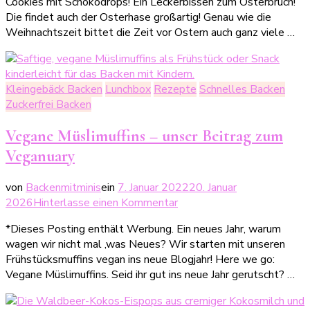
Cookies mit Schokodrops! Ein Leckerbissen zum Osterbruch!
Cookies:
Die findet auch der Osterhase großartig! Genau wie die
die
Weihnachtszeit bittet die Zeit vor Ostern auch ganz viele …
perfekten
Oster-
Cookies
Kleingebäck Backen
Lunchbox
Rezepte
Schnelles Backen
Zuckerfrei Backen
Vegane Müslimuffins – unser Beitrag zum
Veganuary
von
Backenmitminis
ein
7. Januar 2022
20. Januar
zu
2026
Hinterlasse einen Kommentar
Vegane
*Dieses Posting enthält Werbung. Ein neues Jahr, warum
Müslimuffins
wagen wir nicht mal ‚was Neues? Wir starten mit unseren
–
Frühstücksmuffins vegan ins neue Blogjahr! Here we go:
unser
Vegane Müslimuffins. Seid ihr gut ins neue Jahr gerutscht? …
Beitrag
zum
Veganuary