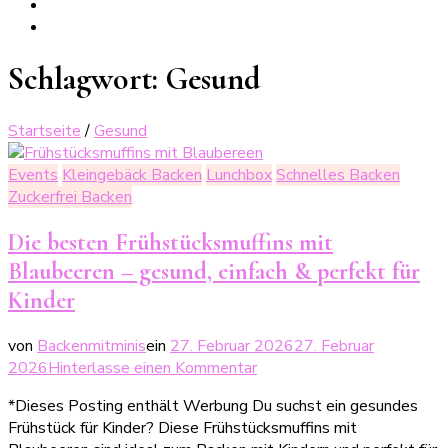
Schlagwort:
Gesund
Startseite
/
Gesund
Events
Kleingebäck Backen
Lunchbox
Schnelles Backen
Zuckerfrei Backen
Die besten Frühstücksmuffins mit
Blaubeeren – gesund, einfach & perfekt für
Kinder
von
Backenmitminis
ein
27. Februar 2026
27. Februar
zu
2026
Hinterlasse einen Kommentar
Die
*Dieses Posting enthält Werbung Du suchst ein gesundes
besten
Frühstück für Kinder? Diese Frühstücksmuffins mit
Frühstücksmuffins