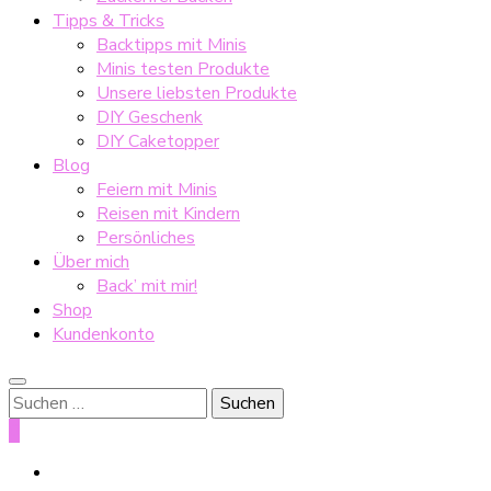
Tipps & Tricks
Backtipps mit Minis
Minis testen Produkte
Unsere liebsten Produkte
DIY Geschenk
DIY Caketopper
Blog
Feiern mit Minis
Reisen mit Kindern
Persönliches
Über mich
Back’ mit mir!
Shop
Kundenkonto
Suche
nach:
0