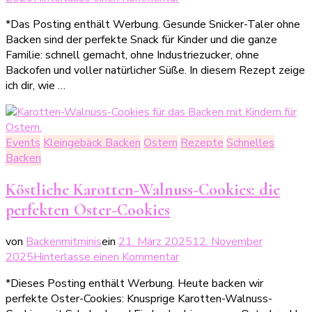
Gesunde
*Das Posting enthält Werbung. Gesunde Snicker-Taler ohne
Süßigkeiten
Backen sind der perfekte Snack für Kinder und die ganze
für
Familie: schnell gemacht, ohne Industriezucker, ohne
Minis
Backofen und voller natürlicher Süße. In diesem Rezept zeige
–
ich dir, wie …
Snicker-
Taler
ohne
Backen
Events
Kleingebäck Backen
Ostern
Rezepte
Schnelles
Backen
Köstliche Karotten-Walnuss-Cookies: die
perfekten Oster-Cookies
von
Backenmitminis
ein
21. März 2025
12. November
zu
2025
Hinterlasse einen Kommentar
Köstliche
*Dieses Posting enthält Werbung. Heute backen wir
Karotten-
perfekte Oster-Cookies: Knusprige Karotten-Walnuss-
Walnuss-