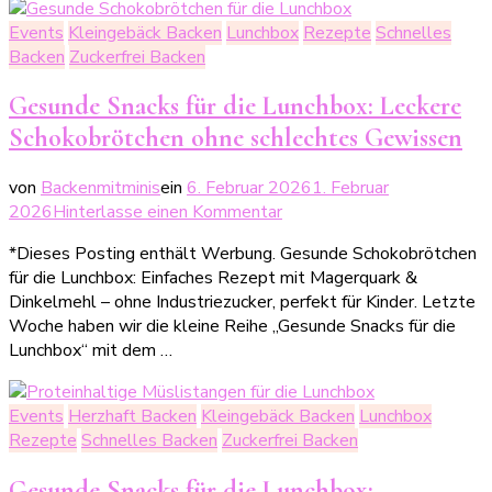
ohne
Events
Kleingebäck Backen
Lunchbox
Rezepte
Schnelles
Backen
Backen
Zuckerfrei Backen
Gesunde Snacks für die Lunchbox: Leckere
Schokobrötchen ohne schlechtes Gewissen
von
Backenmitminis
ein
6. Februar 2026
1. Februar
zu
2026
Hinterlasse einen Kommentar
Gesunde
*Dieses Posting enthält Werbung. Gesunde Schokobrötchen
Snacks
für die Lunchbox: Einfaches Rezept mit Magerquark &
für
Dinkelmehl – ohne Industriezucker, perfekt für Kinder. Letzte
die
Woche haben wir die kleine Reihe „Gesunde Snacks für die
Lunchbox: Leckere
Lunchbox“ mit dem …
Schokobrötchen
ohne
schlechtes
Events
Herzhaft Backen
Kleingebäck Backen
Lunchbox
Gewissen
Rezepte
Schnelles Backen
Zuckerfrei Backen
Gesunde Snacks für die Lunchbox: