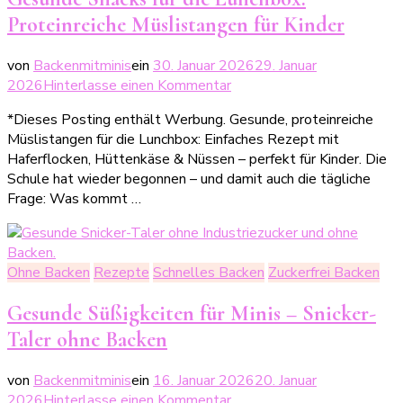
Proteinreiche Müslistangen für Kinder
von
Backenmitminis
ein
30. Januar 2026
29. Januar
zu
2026
Hinterlasse einen Kommentar
Gesunde
*Dieses Posting enthält Werbung. Gesunde, proteinreiche
Snacks
Müslistangen für die Lunchbox: Einfaches Rezept mit
für
Haferflocken, Hüttenkäse & Nüssen – perfekt für Kinder. Die
die
Schule hat wieder begonnen – und damit auch die tägliche
Lunchbox:
Frage: Was kommt …
Proteinreiche
Müslistangen
für
Kinder
Ohne Backen
Rezepte
Schnelles Backen
Zuckerfrei Backen
Gesunde Süßigkeiten für Minis – Snicker-
Taler ohne Backen
von
Backenmitminis
ein
16. Januar 2026
20. Januar
zu
2026
Hinterlasse einen Kommentar