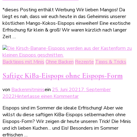
Exotische
*dieses Posting enthält Werbung Wir lieben Mangos! Da
Mango-
liegt es nah, dass wir euch heute in das Geheimnis unserer
Kokos-
köstlichen Mango-Kokos-Eispops einweihen! Eine exotische
Eispops
Erfrischung für klein & groß! Wir waren kürzlich nach langer
Zeit …
Backtipps mit Minis
Ohne Backen
Rezepte
Tipps & Tricks
Saftige KiBa-Eispops ohne Eispops-Form
von
Backenmitminis
ein
25. Juni 2021
7. September
zu
2022
Hinterlasse einen Kommentar
Saftige
Eispops sind im Sommer die ideale Erfrischung! Aber wie
KiBa-
willst du diese saftigen KiBa-Eispops selbermachen ohne
Eispops
Eispops-Form? Wir zeigen dir heute unseren Trick! Die Minis
ohne
und ich lieben Kuchen… und Eis! Besonders im Sommer
Eispops-
erfrischen …
Form