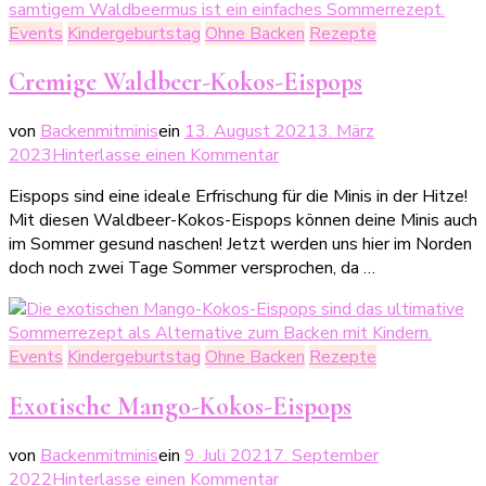
Events
Kindergeburtstag
Ohne Backen
Rezepte
Cremige Waldbeer-Kokos-Eispops
von
Backenmitminis
ein
13. August 2021
3. März
zu
2023
Hinterlasse einen Kommentar
Cremige
Eispops sind eine ideale Erfrischung für die Minis in der Hitze!
Waldbeer-
Mit diesen Waldbeer-Kokos-Eispops können deine Minis auch
Kokos-
im Sommer gesund naschen! Jetzt werden uns hier im Norden
Eispops
doch noch zwei Tage Sommer versprochen, da …
Events
Kindergeburtstag
Ohne Backen
Rezepte
Exotische Mango-Kokos-Eispops
von
Backenmitminis
ein
9. Juli 2021
7. September
zu
2022
Hinterlasse einen Kommentar