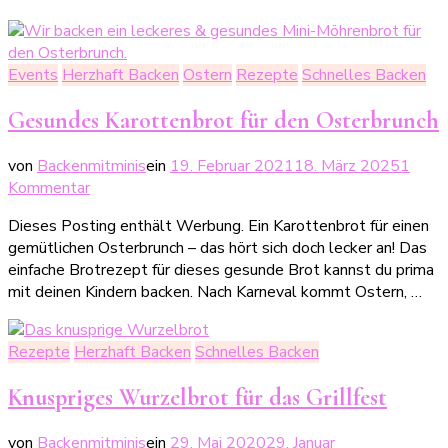
Events
Herzhaft Backen
Ostern
Rezepte
Schnelles Backen
Gesundes Karottenbrot für den Osterbrunch
von
Backenmitminis
ein
19. Februar 2021
18. März 2025
1
zu
Kommentar
Gesundes
Dieses Posting enthält Werbung. Ein Karottenbrot für einen
Karottenbrot
gemütlichen Osterbrunch – das hört sich doch lecker an! Das
für
einfache Brotrezept für dieses gesunde Brot kannst du prima
den
mit deinen Kindern backen. Nach Karneval kommt Ostern, …
Osterbrunch
Rezepte
Herzhaft Backen
Schnelles Backen
Knuspriges Wurzelbrot für das Grillfest
von
Backenmitminis
ein
29. Mai 2020
29. Januar