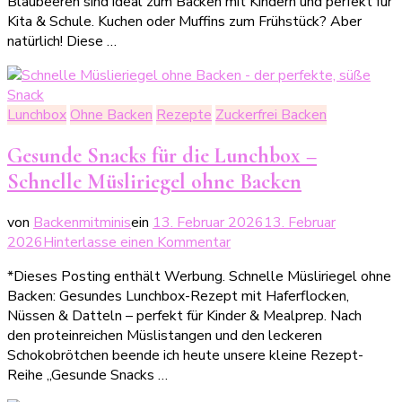
Blaubeeren sind ideal zum Backen mit Kindern und perfekt für
mit
Kita & Schule. Kuchen oder Muffins zum Frühstück? Aber
Blaubeeren
natürlich! Diese …
–
gesund,
einfach
&
Lunchbox
Ohne Backen
Rezepte
Zuckerfrei Backen
perfekt
für
Gesunde Snacks für die Lunchbox –
Kinder
Schnelle Müsliriegel ohne Backen
von
Backenmitminis
ein
13. Februar 2026
13. Februar
zu
2026
Hinterlasse einen Kommentar
Gesunde
*Dieses Posting enthält Werbung. Schnelle Müsliriegel ohne
Snacks
Backen: Gesundes Lunchbox-Rezept mit Haferflocken,
für
Nüssen & Datteln – perfekt für Kinder & Mealprep. Nach
die
den proteinreichen Müslistangen und den leckeren
Lunchbox
Schokobrötchen beende ich heute unsere kleine Rezept-
–
Reihe „Gesunde Snacks …
Schnelle
Müsliriegel