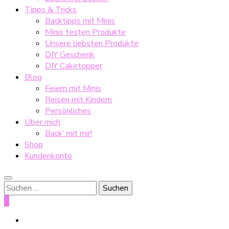
Tipps & Tricks
Backtipps mit Minis
Minis testen Produkte
Unsere liebsten Produkte
DIY Geschenk
DIY Caketopper
Blog
Feiern mit Minis
Reisen mit Kindern
Persönliches
Über mich
Back’ mit mir!
Shop
Kundenkonto
Suche
nach:
0