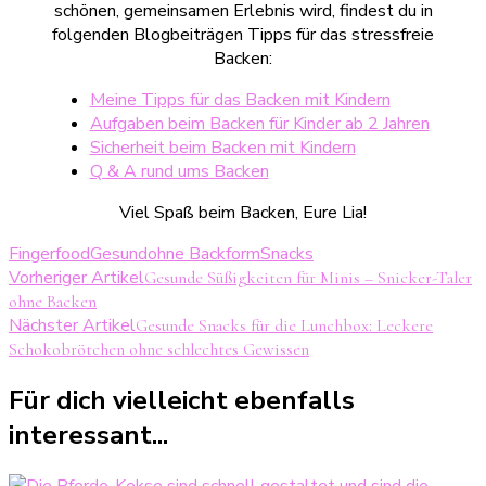
schönen, gemeinsamen Erlebnis wird, findest du in
folgenden Blogbeiträgen Tipps für das stressfreie
Backen:
Meine Tipps für das Backen mit Kindern
Aufgaben beim Backen für Kinder ab 2 Jahren
Sicherheit beim Backen mit Kindern
Q & A rund ums Backen
Viel Spaß beim Backen, Eure Lia!
Fingerfood
Gesund
ohne Backform
Snacks
Beitragsnavigation
Vorheriger Artikel
Gesunde Süßigkeiten für Minis – Snicker-Taler
ohne Backen
Nächster Artikel
Gesunde Snacks für die Lunchbox: Leckere
Schokobrötchen ohne schlechtes Gewissen
Für dich vielleicht ebenfalls
interessant...