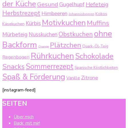
der Küche
Gesund
Gugelhupf
Hefeteig
Herbstrezept
Himbeeren
Kokos
Johannisbeeren
Motivkuchen
Muffins
Kürbis
Käsekuchen
ohne
Obstkuchen
Mürbeteig
Nusskuchen
Backform
Plätzchen
Quark-Öl-Teig
Orange
Rührkuchen
Schokolade
Regenbogen
Sommerrezept
Snacks
Spanische Köstlichkeiten
Spaß & Förderung
Zitrone
Vanille
[instagram-feed]
SEITEN
Über mich
Back’ mit mir!