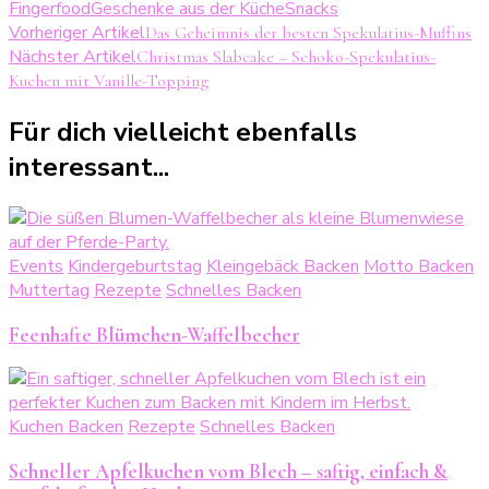
Fingerfood
Geschenke aus der Küche
Snacks
Beitragsnavigation
Vorheriger Artikel
Das Geheimnis der besten Spekulatius-Muffins
Nächster Artikel
Christmas Slabcake – Schoko-Spekulatius-
Kuchen mit Vanille-Topping
Für dich vielleicht ebenfalls
interessant...
Events
Kindergeburtstag
Kleingebäck Backen
Motto Backen
Muttertag
Rezepte
Schnelles Backen
Feenhafte Blümchen-Waffelbecher
Kuchen Backen
Rezepte
Schnelles Backen
Schneller Apfelkuchen vom Blech – saftig, einfach &