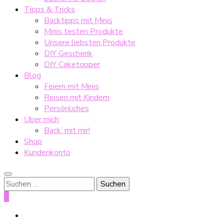
Tipps & Tricks
Backtipps mit Minis
Minis testen Produkte
Unsere liebsten Produkte
DIY Geschenk
DIY Caketopper
Blog
Feiern mit Minis
Reisen mit Kindern
Persönliches
Über mich
Back’ mit mir!
Shop
Kundenkonto
Suche
nach:
0