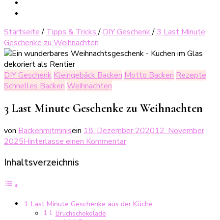
Startseite
/
Tipps & Tricks
/
DIY Geschenk
/
3 Last Minute
Geschenke zu Weihnachten
DIY Geschenk
Kleingebäck Backen
Motto Backen
Rezepte
Schnelles Backen
Weihnachten
3 Last Minute Geschenke zu Weihnachten
von
Backenmitminis
ein
18. Dezember 2020
12. November
zu
2025
Hinterlasse einen Kommentar
3
Inhaltsverzeichnis
Last
Minute
Geschenke
zu
Last Minute Geschenke aus der Küche
Weihnachten
Bruchschokolade