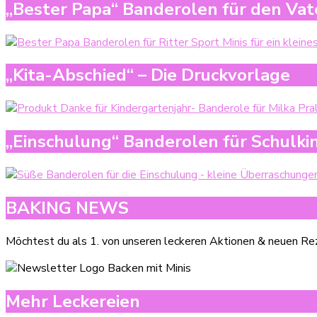
„Bester Papa“ Banderolen für den Vat
„Kita-Abschied“ – Die Druckvorlage
„Einschulung“ Banderolen für Schulki
BAKING NEWS
Möchtest du als 1. von unseren leckeren Aktionen & neuen Rez
Mehr Leckereien