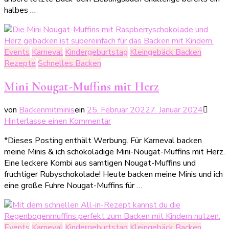
dein
halbes …
Lieblingsbuch
Sommer
Edition
2022
Events
Karneval
Kindergeburtstag
Kleingebäck Backen
Rezepte
Schnelles Backen
Mini Nougat-Muffins mit Herz
von
Backenmitminis
ein
25. Februar 2022
7. Januar 2024
zu
Hinterlasse einen Kommentar
Mini
*Dieses Posting enthält Werbung. Für Karneval backen
Nougat-
meine Minis & ich schokoladige Mini-Nougat-Muffins mit Herz.
Muffins
Eine leckere Kombi aus samtigen Nougat-Muffins und
mit
fruchtiger Rubyschokolade! Heute backen meine Minis und ich
Herz
eine große Fuhre Nougat-Muffins für …
Events
Karneval
Kindergeburtstag
Kleingebäck Backen