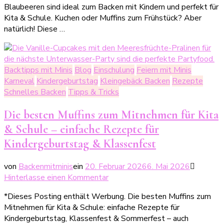
Blaubeeren sind ideal zum Backen mit Kindern und perfekt für
mit
Kita & Schule. Kuchen oder Muffins zum Frühstück? Aber
Blaubeeren
natürlich! Diese …
–
gesund,
einfach
&
Backtipps mit Minis
Blog
Einschulung
Feiern mit Minis
perfekt
Karneval
Kindergeburtstag
Kleingebäck Backen
Rezepte
für
Schnelles Backen
Tipps & Tricks
Kinder
Die besten Muffins zum Mitnehmen für Kita
& Schule – einfache Rezepte für
Kindergeburtstag & Klassenfest
von
Backenmitminis
ein
20. Februar 2026
6. Mai 2026
zu
Hinterlasse einen Kommentar
Die
*Dieses Posting enthält Werbung. Die besten Muffins zum
besten
Mitnehmen für Kita & Schule: einfache Rezepte für
Muffins
Kindergeburtstag, Klassenfest & Sommerfest – auch
zum