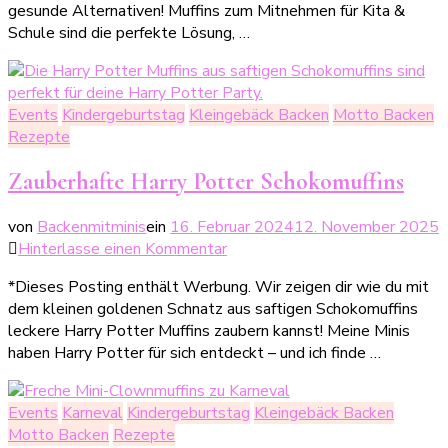
gesunde Alternativen! Muffins zum Mitnehmen für Kita &
Mitnehmen
Schule sind die perfekte Lösung, …
für
Kita
&
Schule
Events
Kindergeburtstag
Kleingebäck Backen
Motto Backen
–
Rezepte
einfache
Rezepte
Zauberhafte Harry Potter Schokomuffins
für
Kindergeburtstag
von
Backenmitminis
ein
16. Februar 2024
12. November 2025
&
zu
Hinterlasse einen Kommentar
Klassenfest
Zauberhafte
*Dieses Posting enthält Werbung. Wir zeigen dir wie du mit
Harry
dem kleinen goldenen Schnatz aus saftigen Schokomuffins
Potter
leckere Harry Potter Muffins zaubern kannst! Meine Minis
Schokomuffins
haben Harry Potter für sich entdeckt – und ich finde …
Events
Karneval
Kindergeburtstag
Kleingebäck Backen
Motto Backen
Rezepte