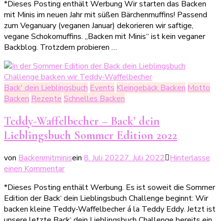
*Dieses Posting enthält Werbung Wir starten das Backen
–
mit Minis im neuen Jahr mit süßen Bärchenmuffins! Passend
ein
zum Veganuary (veganen Januar) dekorieren wir saftige,
veganer
vegane Schokomuffins. „Backen mit Minis“ ist kein veganer
Schokotraum
Backblog. Trotzdem probieren …
Back' dein Lieblingsbuch
Events
Kleingebäck Backen
Motto
Backen
Rezepte
Schnelles Backen
Teddy-Waffelbecher – Back’ dein
Lieblingsbuch Sommer Edition 2022
von
Backenmitminis
ein
8. Juli 2022
7. Juli 2022
Hinterlasse
zu
einen Kommentar
Teddy-
*Dieses Posting enthält Werbung. Es ist soweit die Sommer
Waffelbecher
Edition der Back‘ dein Lieblingsbuch Challenge beginnt: Wir
–
backen kleine Teddy-Waffelbecher á la Teddy Eddy. Jetzt ist
Back’
unsere letzte Back‘ dein Lieblingsbuch Challenge bereits ein