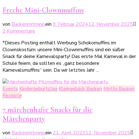
Freche Mini-Clownmuffins
von
Backenmitminis
ein
9. Februar 2024
12. November 2025
zu
2 Kommentare
Freche
*Dieses Posting enthält Werbung Schokomuffins im
Mini-
Clownskostüm: unsere Mini-Clownmuffins sind ein süßer
Clownmuffins
Snack für deine Karnevalsparty! Das erste Mal Karneval in der
Schule feiern, da sollten es „ganz besondere
Karnevalsmuffins“ sein. Da wir letztes Jahr …
Events
Kindergeburtstag
Kleingebäck Backen
Motto Backen
Rezepte
7 märchenhafte Snacks für die
Märchenparty
von
Backenmitminis
ein
21. April 2023
12. November 2025