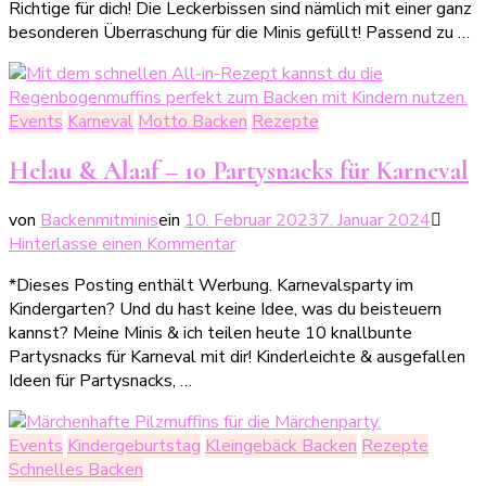
Richtige für dich! Die Leckerbissen sind nämlich mit einer ganz
Der
besonderen Überraschung für die Minis gefüllt! Passend zu …
Muffin
mit
köstlicher
Überraschung
Events
Karneval
Motto Backen
Rezepte
Helau & Alaaf – 10 Partysnacks für Karneval
von
Backenmitminis
ein
10. Februar 2023
7. Januar 2024
zu
Hinterlasse einen Kommentar
Helau
*Dieses Posting enthält Werbung. Karnevalsparty im
&
Kindergarten? Und du hast keine Idee, was du beisteuern
Alaaf
kannst? Meine Minis & ich teilen heute 10 knallbunte
–
Partysnacks für Karneval mit dir! Kinderleichte & ausgefallen
10
Ideen für Partysnacks, …
Partysnacks
für
Karneval
Events
Kindergeburtstag
Kleingebäck Backen
Rezepte
Schnelles Backen