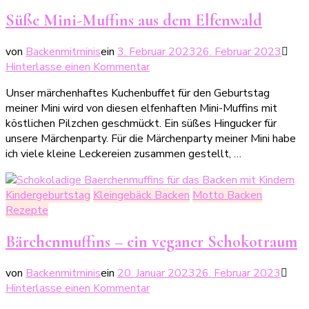
Süße Mini-Muffins aus dem Elfenwald
von
Backenmitminis
ein
3. Februar 2023
26. Februar 2023
zu
Hinterlasse einen Kommentar
Süße
Unser märchenhaftes Kuchenbuffet für den Geburtstag
Mini-
meiner Mini wird von diesen elfenhaften Mini-Muffins mit
Muffins
köstlichen Pilzchen geschmückt. Ein süßes Hingucker für
aus
unsere Märchenparty. Für die Märchenparty meiner Mini habe
dem
ich viele kleine Leckereien zusammen gestellt, …
Elfenwald
Kindergeburtstag
Kleingebäck Backen
Motto Backen
Rezepte
Bärchenmuffins – ein veganer Schokotraum
von
Backenmitminis
ein
20. Januar 2023
26. Februar 2023
zu
Hinterlasse einen Kommentar
Bärchenmuffins