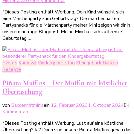
zu
Hinterlasse einen Kommentar
7
*Dieses Posting enthält Werbung. Dein Kind wünscht sich
märchenhafte
eine Märchenparty zum Geburtstag? Die märchenhaften
Snacks
Partysnacks für die Märchenparty meiner Mini zeigen wir dir in
für
unserem heutige Blogpost! Meine Mini hat sich zu ihrem 7.
die
Geburtstag …
Märchenparty
Events
Karneval
Kindergeburtstag
Kleingebäck Backen
Rezepte
Piñata Muffins – Der Muffin mit köstlicher
Überraschung
von
Backenmitminis
ein
12. Februar 2023
1. Oktober 2024
4
zu
Kommentare
Piñata
*Dieses Posting enthält Werbung. Lust auf eine köstliche
Muffins
Überraschung? Ja? Dann sind unsere Piñata Muffins genau das
–