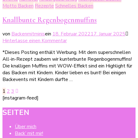
Motto Backen
Rezepte
Schnelles Backen
Knallbunte Regenbogenmuffins
von
Backenmitminis
ein
18. Februar 2022
17. Januar 2025
zu
Hinterlasse einen Kommentar
Knallbunte
*Dieses Posting enthält Werbung. Mit dem superschnellen
Regenbogenmuffins
All-in-Rezept zaubern wir kunterbunte Regenbogenmuffins!
Die knalligen Muffins mit WOW-Effekt sind ein Highlight für
das Backen mit Kindern. Kinder lieben es bunt! Bei einigen
Backevents mit Kindern durfte …
Seitennummerierung
Seite
Seite
Seite
1
2
3
[instagram-feed]
der
Beiträge
SEITEN
Über mich
Back’ mit mir!