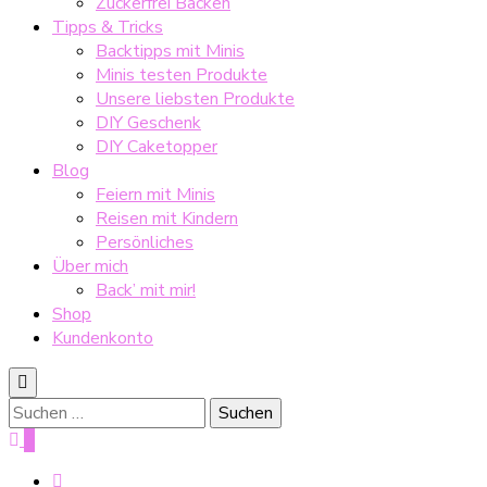
Zuckerfrei Backen
Tipps & Tricks
Backtipps mit Minis
Minis testen Produkte
Unsere liebsten Produkte
DIY Geschenk
DIY Caketopper
Blog
Feiern mit Minis
Reisen mit Kindern
Persönliches
Über mich
Back’ mit mir!
Shop
Kundenkonto
Suche
nach:
0