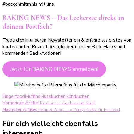
#backenmitminis mit uns.
BAKING NEWS – Das Leckerste direkt in
deinem Postfach?
Trage dich in unseren Newsletter ein & erfahre als erstes von
kunterbunten Rezeptideen, kinderleichten Back-Hacks und
kommenden Back-Aktionen!
Jetzt für BAKING NEWS anmelden!
Fingerfood
Muffins
Nusskuchen
Rührkuchen
Beitragsnavigation
Vorheriger Artikel
Knallbunte Cookies am Stiel
Nächster Artikel
Helau & Alaaf – 10 Partysnacks für Karneval
Für dich vielleicht ebenfalls
interessant...