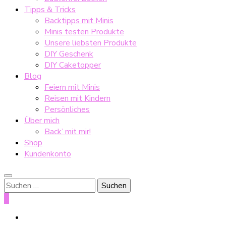
Tipps & Tricks
Backtipps mit Minis
Minis testen Produkte
Unsere liebsten Produkte
DIY Geschenk
DIY Caketopper
Blog
Feiern mit Minis
Reisen mit Kindern
Persönliches
Über mich
Back’ mit mir!
Shop
Kundenkonto
Suche
nach:
0