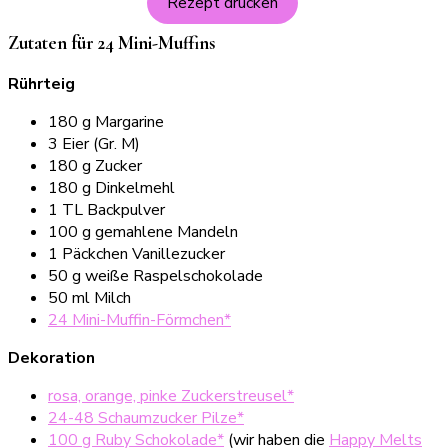
Rezept drucken
Zutaten für 24 Mini-Muffins
Rührteig
180 g Margarine
3 Eier (Gr. M)
180 g Zucker
180 g Dinkelmehl
1 TL Backpulver
100 g gemahlene Mandeln
1 Päckchen Vanillezucker
50 g weiße Raspelschokolade
50 ml Milch
24 Mini-Muffin-Förmchen*
Dekoration
rosa, orange, pinke Zuckerstreusel*
24-48 Schaumzucker Pilze*
100 g Ruby Schokolade*
(wir haben die
Happy Melts