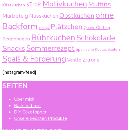
Motivkuchen
Muffins
Kürbis
Käsekuchen
ohne
Obstkuchen
Mürbeteig
Nusskuchen
Backform
Plätzchen
Quark-Öl-Teig
Orange
Rührkuchen
Schokolade
Regenbogen
Sommerrezept
Snacks
Spanische Köstlichkeiten
Spaß & Förderung
Zitrone
Vanille
[instagram-feed]
SEITEN
Über mich
Back’ mit mir!
DIY Caketopper
Unsere liebsten Produkte