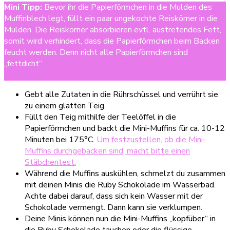
Mini Tipp:
Bevor ihr die Papierförmchen in die Mulden des
Muffinblech legt, füllt ein paar ungekochte Reiskörner in die
Mulden. Die Reiskörner absorbieren evtl. austretendes Fett,
somit wird verhindert, dass die Papierförmchen beim Backen
feucht werden. Denn nicht alle Papierförmchen sind
„fettdicht“.
Siehe hierzu gern unseren Produkttest der
fettdichten Muffinförmchen.
Gebt alle Zutaten in die Rührschüssel und verrührt sie
zu einem glatten Teig.
Füllt den Teig mithilfe der Teelöffel in die
Papierförmchen und backt die Mini-Muffins für ca. 10-12
Minuten bei 175°C.
Um festzustellen, ob die Mini-
Muffins durchgebacken sind, macht bitte einen
Stäbchentest.
Während die Muffins auskühlen, schmelzt du zusammen
mit deinen Minis die Ruby Schokolade im Wasserbad.
Achte dabei darauf, dass sich kein Wasser mit der
Schokolade vermengt. Dann kann sie verklumpen.
Deine Minis können nun die Mini-Muffins „kopfüber“ in
die Ruby Schokolade tauchen oder die flüssige