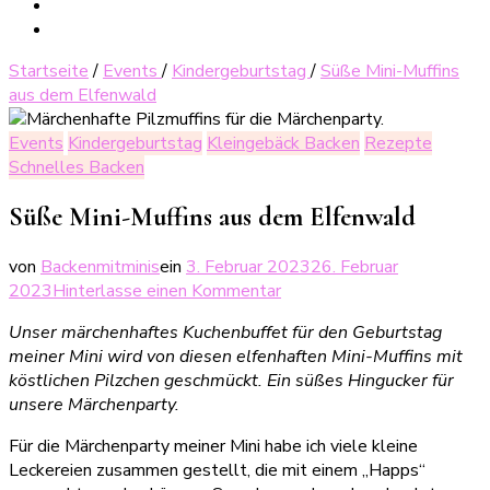
Startseite
/
Events
/
Kindergeburtstag
/
Süße Mini-Muffins
aus dem Elfenwald
Events
Kindergeburtstag
Kleingebäck Backen
Rezepte
Schnelles Backen
Süße Mini-Muffins aus dem Elfenwald
von
Backenmitminis
ein
3. Februar 2023
26. Februar
zu
2023
Hinterlasse einen Kommentar
Süße
Unser märchenhaftes Kuchenbuffet für den Geburtstag
Mini-
meiner Mini wird von diesen elfenhaften Mini-Muffins mit
Muffins
köstlichen Pilzchen geschmückt. Ein süßes Hingucker für
aus
unsere Märchenparty.
dem
Elfenwald
Für die Märchenparty meiner Mini habe ich viele kleine
Leckereien zusammen gestellt, die mit einem „Happs“