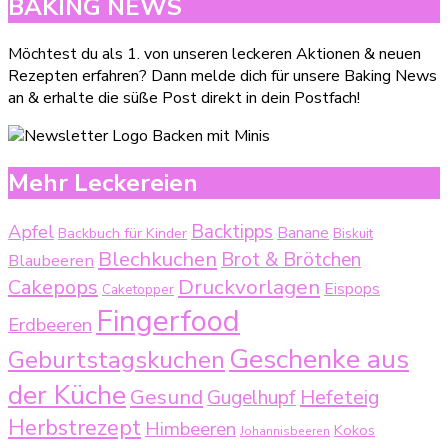
BAKING NEWS
Möchtest du als 1. von unseren leckeren Aktionen & neuen
Rezepten erfahren? Dann melde dich für unsere Baking News
an & erhalte die süße Post direkt in dein Postfach!
Mehr Leckereien
Backtipps
Apfel
Backbuch für Kinder
Banane
Biskuit
Blechkuchen
Brot & Brötchen
Blaubeeren
Druckvorlagen
Cakepops
Eispops
Caketopper
Fingerfood
Erdbeeren
Geschenke aus
Geburtstagskuchen
der Küche
Gesund
Gugelhupf
Hefeteig
Herbstrezept
Himbeeren
Kokos
Johannisbeeren