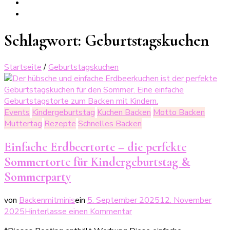
Schlagwort:
Geburtstagskuchen
Startseite
/
Geburtstagskuchen
Events
Kindergeburtstag
Kuchen Backen
Motto Backen
Muttertag
Rezepte
Schnelles Backen
Einfache Erdbeertorte – die perfekte
Sommertorte für Kindergeburtstag &
Sommerparty
von
Backenmitminis
ein
5. September 2025
12. November
zu
2025
Hinterlasse einen Kommentar
Einfache