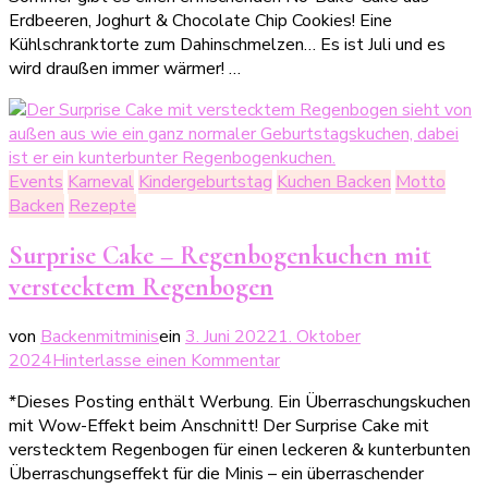
Bake-
Erdbeeren, Joghurt & Chocolate Chip Cookies! Eine
Cake:
Kühlschranktorte zum Dahinschmelzen… Es ist Juli und es
Erdbeere
wird draußen immer wärmer! …
meets
Chocolate
Chip
Cookie
Events
Karneval
Kindergeburtstag
Kuchen Backen
Motto
Backen
Rezepte
Surprise Cake – Regenbogenkuchen mit
verstecktem Regenbogen
von
Backenmitminis
ein
3. Juni 2022
1. Oktober
zu
2024
Hinterlasse einen Kommentar
Surprise
*Dieses Posting enthält Werbung. Ein Überraschungskuchen
Cake
mit Wow-Effekt beim Anschnitt! Der Surprise Cake mit
–
verstecktem Regenbogen für einen leckeren & kunterbunten
Regenbogenkuchen
Überraschungseffekt für die Minis – ein überraschender
mit