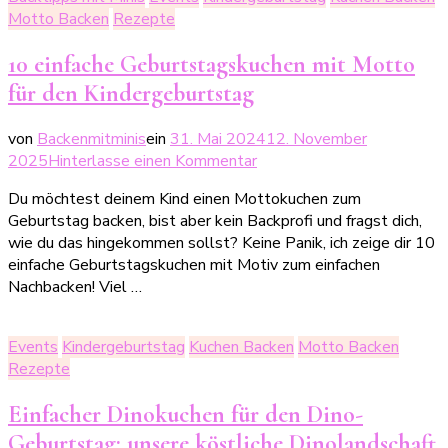
Motto Backen
Rezepte
10 einfache Geburtstagskuchen mit Motto
für den Kindergeburtstag
von
Backenmitminis
ein
31. Mai 2024
12. November
zu
2025
Hinterlasse einen Kommentar
10
Du möchtest deinem Kind einen Mottokuchen zum
einfache
Geburtstag backen, bist aber kein Backprofi und fragst dich,
Geburtstagskuchen
wie du das hingekommen sollst? Keine Panik, ich zeige dir 10
mit
einfache Geburtstagskuchen mit Motiv zum einfachen
Motto
Nachbacken! Viel …
für
den
Kindergeburtstag
Events
Kindergeburtstag
Kuchen Backen
Motto Backen
Rezepte
Einfacher Dinokuchen für den Dino-
Geburtstag: unsere köstliche Dinolandschaft