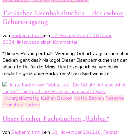
Tierischer Eisenbahnkuchen – der essbare
Geburtstagszug
von
Backenmitminis
ein
17. Februar 2023
1. Oktober
zu
2024
Hinterlasse einen Kommentar
Tierischer
*Dieses Posting enthält Werbung. Geburtstagskuchen ohne
Eisenbahnkuchen
Backen, geht das? Na logo! Dieser Eisenbahnkuchen ist der
–
absolute Hit für die Minis. Heute zeige ich dir, wie du ihn
der
machst – ganz ohne Backstress! Dein Kind wünscht …
essbare
Geburtstagszug
Kindergeburtstag
Kuchen Backen
Motto Backen
Rezepte
Schnelles Backen
Unser frecher Fuchskuchen „Rabbat“
von
Backenmitminis
ein
18. November 2022
26. Februar