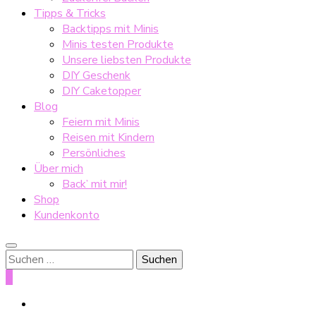
Tipps & Tricks
Backtipps mit Minis
Minis testen Produkte
Unsere liebsten Produkte
DIY Geschenk
DIY Caketopper
Blog
Feiern mit Minis
Reisen mit Kindern
Persönliches
Über mich
Back’ mit mir!
Shop
Kundenkonto
Suche
nach:
0