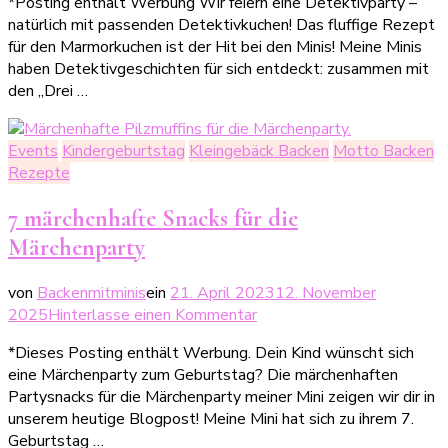
*Posting enthält Werbung Wir feiern eine Detektivparty –
für
natürlich mit passenden Detektivkuchen! Das fluffige Rezept
die
für den Marmorkuchen ist der Hit bei den Minis! Meine Minis
Drei-
haben Detektivgeschichten für sich entdeckt: zusammen mit
Ausrufezeichen-
den „Drei …
Party:
Marmorkuchen
Events
Kindergeburtstag
Kleingebäck Backen
Motto Backen
Rezepte
7 märchenhafte Snacks für die
Märchenparty
von
Backenmitminis
ein
21. April 2023
12. November
zu
2025
Hinterlasse einen Kommentar
7
*Dieses Posting enthält Werbung. Dein Kind wünscht sich
märchenhafte
eine Märchenparty zum Geburtstag? Die märchenhaften
Snacks
Partysnacks für die Märchenparty meiner Mini zeigen wir dir in
für
unserem heutige Blogpost! Meine Mini hat sich zu ihrem 7.
die
Geburtstag …
Märchenparty