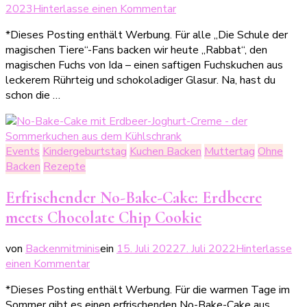
zu
2023
Hinterlasse einen Kommentar
Unser
*Dieses Posting enthält Werbung. Für alle „Die Schule der
frecher
magischen Tiere“-Fans backen wir heute „Rabbat“, den
Fuchskuchen
magischen Fuchs von Ida – einen saftigen Fuchskuchen aus
„Rabbat“
leckerem Rührteig und schokoladiger Glasur. Na, hast du
schon die …
Events
Kindergeburtstag
Kuchen Backen
Muttertag
Ohne
Backen
Rezepte
Erfrischender No-Bake-Cake: Erdbeere
meets Chocolate Chip Cookie
von
Backenmitminis
ein
15. Juli 2022
7. Juli 2022
Hinterlasse
zu
einen Kommentar
Erfrischender
*Dieses Posting enthält Werbung. Für die warmen Tage im
No-
Sommer gibt es einen erfrischenden No-Bake-Cake aus