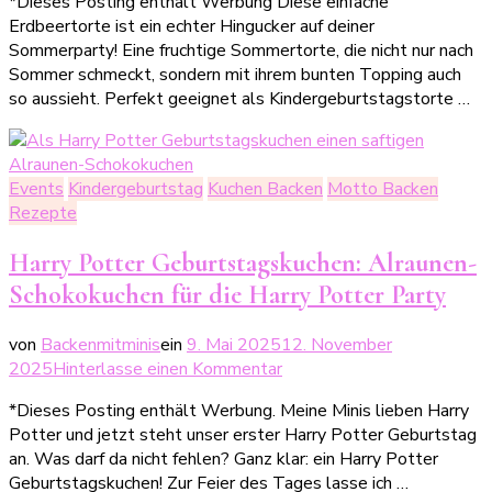
*Dieses Posting enthält Werbung Diese einfache
Erdbeertorte
Erdbeertorte ist ein echter Hingucker auf deiner
–
Sommerparty! Eine fruchtige Sommertorte, die nicht nur nach
die
Sommer schmeckt, sondern mit ihrem bunten Topping auch
perfekte
so aussieht. Perfekt geeignet als Kindergeburtstagstorte …
Sommertorte
für
Kindergeburtstag
&
Events
Kindergeburtstag
Kuchen Backen
Motto Backen
Sommerparty
Rezepte
Harry Potter Geburtstagskuchen: Alraunen-
Schokokuchen für die Harry Potter Party
von
Backenmitminis
ein
9. Mai 2025
12. November
zu
2025
Hinterlasse einen Kommentar
Harry
*Dieses Posting enthält Werbung. Meine Minis lieben Harry
Potter
Potter und jetzt steht unser erster Harry Potter Geburtstag
Geburtstagskuchen:
an. Was darf da nicht fehlen? Ganz klar: ein Harry Potter
Alraunen-
Geburtstagskuchen! Zur Feier des Tages lasse ich …
Schokokuchen