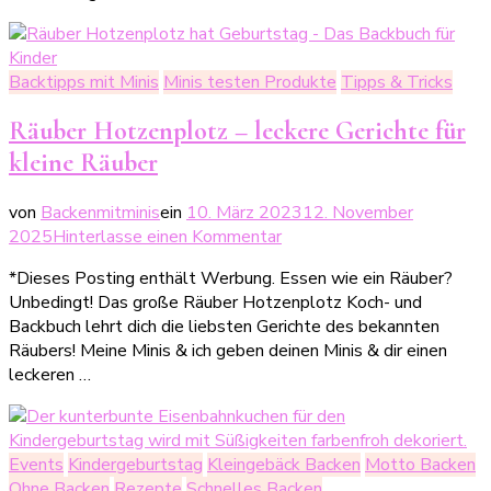
Backtipps mit Minis
Minis testen Produkte
Tipps & Tricks
Räuber Hotzenplotz – leckere Gerichte für
kleine Räuber
von
Backenmitminis
ein
10. März 2023
12. November
zu
2025
Hinterlasse einen Kommentar
Räuber
*Dieses Posting enthält Werbung. Essen wie ein Räuber?
Hotzenplotz
Unbedingt! Das große Räuber Hotzenplotz Koch- und
–
Backbuch lehrt dich die liebsten Gerichte des bekannten
leckere
Räubers! Meine Minis & ich geben deinen Minis & dir einen
Gerichte
leckeren …
für
kleine
Räuber
Events
Kindergeburtstag
Kleingebäck Backen
Motto Backen
Ohne Backen
Rezepte
Schnelles Backen