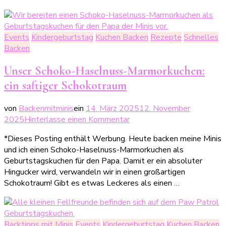
für
die
Harry
Events
Kindergeburtstag
Kuchen Backen
Rezepte
Schnelles
Potter
Backen
Party
Unser Schoko-Haselnuss-Marmorkuchen:
ein saftiger Schokotraum
von
Backenmitminis
ein
14. März 2025
12. November
zu
2025
Hinterlasse einen Kommentar
Unser
*Dieses Posting enthält Werbung. Heute backen meine Minis
Schoko-
und ich einen Schoko-Haselnuss-Marmorkuchen als
Haselnuss-
Geburtstagskuchen für den Papa. Damit er ein absoluter
Marmorkuchen:
Hingucker wird, verwandeln wir in einen großartigen
ein
Schokotraum! Gibt es etwas Leckeres als einen …
saftiger
Schokotraum
Backtipps mit Minis
Events
Kindergeburtstag
Kuchen Backen