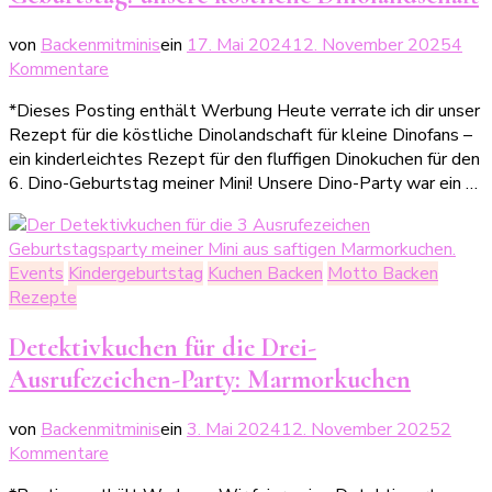
von
Backenmitminis
ein
17. Mai 2024
12. November 2025
4
zu
Kommentare
Einfacher
*Dieses Posting enthält Werbung Heute verrate ich dir unser
Dinokuchen
Rezept für die köstliche Dinolandschaft für kleine Dinofans –
für
ein kinderleichtes Rezept für den fluffigen Dinokuchen für den
den
6. Dino-Geburtstag meiner Mini! Unsere Dino-Party war ein …
Dino-
Geburtstag:
unsere
köstliche
Events
Kindergeburtstag
Kuchen Backen
Motto Backen
Dinolandschaft
Rezepte
Detektivkuchen für die Drei-
Ausrufezeichen-Party: Marmorkuchen
von
Backenmitminis
ein
3. Mai 2024
12. November 2025
2
zu
Kommentare
Detektivkuchen