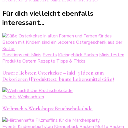
Dekorieren (Produkttest: bunte Lebensmittelstifte)
Für dich vielleicht ebenfalls
interessant...
Backtipps mit Minis
Events
Kleingebäck Backen
Minis testen
Produkte
Ostern
Rezepte
Tipps & Tricks
Unsere liebsten Osterkekse – inkl. 3 Ideen zum
Dekorieren (Produkttest: bunte Lebensmittelstifte)
Events
Weihnachten
Weihnachts-Workshops: Bruchschokolade
Events
Kindergeburtstag
Kleingebäck Backen
Motto Backen