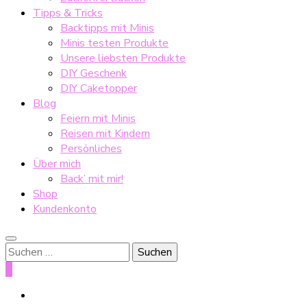
Tipps & Tricks
Backtipps mit Minis
Minis testen Produkte
Unsere liebsten Produkte
DIY Geschenk
DIY Caketopper
Blog
Feiern mit Minis
Reisen mit Kindern
Persönliches
Über mich
Back’ mit mir!
Shop
Kundenkonto
Suche
nach:
0