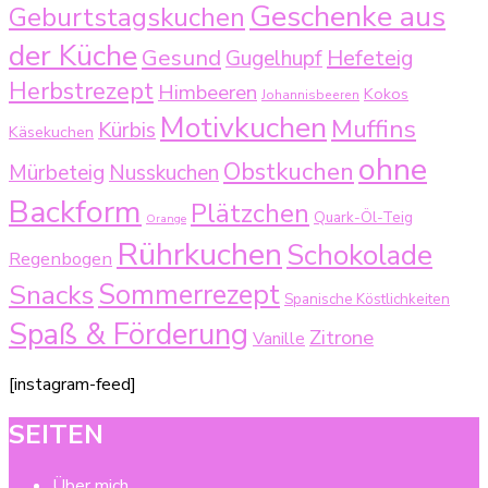
Geschenke aus
Geburtstagskuchen
der Küche
Gesund
Gugelhupf
Hefeteig
Herbstrezept
Himbeeren
Kokos
Johannisbeeren
Motivkuchen
Muffins
Kürbis
Käsekuchen
ohne
Obstkuchen
Mürbeteig
Nusskuchen
Backform
Plätzchen
Quark-Öl-Teig
Orange
Rührkuchen
Schokolade
Regenbogen
Sommerrezept
Snacks
Spanische Köstlichkeiten
Spaß & Förderung
Zitrone
Vanille
[instagram-feed]
SEITEN
Über mich