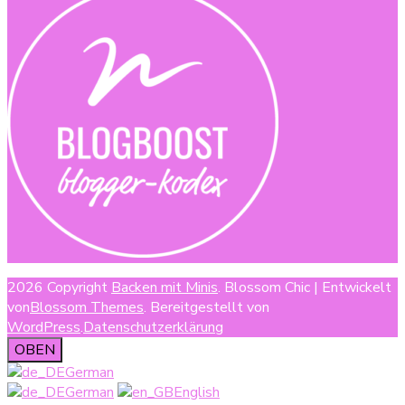
2026 Copyright
Backen mit Minis
.
Blossom Chic | Entwickelt
von
Blossom Themes
. Bereitgestellt von
WordPress
.
Datenschutzerklärung
OBEN
German
German
English