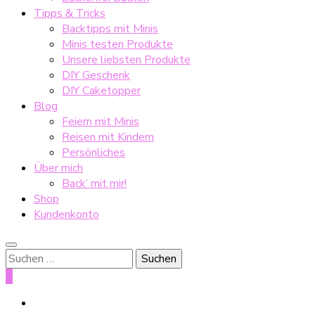
Tipps & Tricks
Backtipps mit Minis
Minis testen Produkte
Unsere liebsten Produkte
DIY Geschenk
DIY Caketopper
Blog
Feiern mit Minis
Reisen mit Kindern
Persönliches
Über mich
Back’ mit mir!
Shop
Kundenkonto
Suche
nach:
0