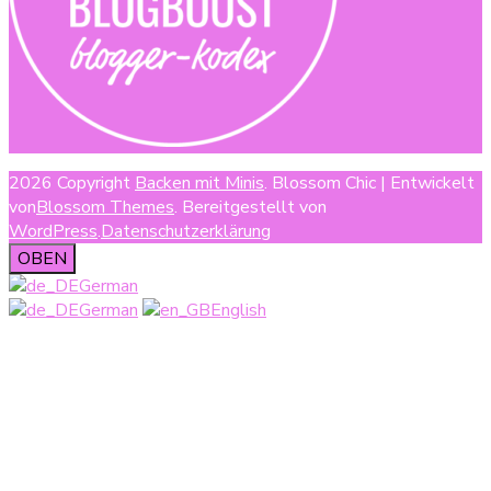
2026 Copyright
Backen mit Minis
.
Blossom Chic | Entwickelt
von
Blossom Themes
. Bereitgestellt von
WordPress
.
Datenschutzerklärung
OBEN
German
German
English