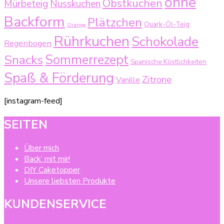
ohne
Obstkuchen
Mürbeteig
Nusskuchen
Backform
Plätzchen
Quark-Öl-Teig
Orange
Rührkuchen
Schokolade
Regenbogen
Sommerrezept
Snacks
Spanische Köstlichkeiten
Spaß & Förderung
Zitrone
Vanille
[instagram-feed]
SEITEN
Über mich
Back’ mit mir!
DIY Caketopper
Unsere liebsten Produkte
KUNDENSERVICE