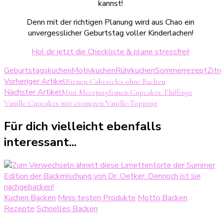
kannst!
Denn mit der richtigen Planung wird aus Chao ein
unvergesslicher Geburtstag voller Kinderlachen!
Hol dir jetzt die Checkliste & plane stressfrei!
Geburtstagskuchen
Motivkuchen
Rührkuchen
Sommerrezept
Zit
Beitragsnavigation
Vorheriger Artikel
Bienen-Cakesicles ohne Backen
Nächster Artikel
Mini Meerjungfrauen-Cupcakes: Fluffinge
Vanille-Cupcakes mit cremigen Vanille-Topping
Für dich vielleicht ebenfalls
interessant...
Kuchen Backen
Minis testen Produkte
Motto Backen
Rezepte
Schnelles Backen