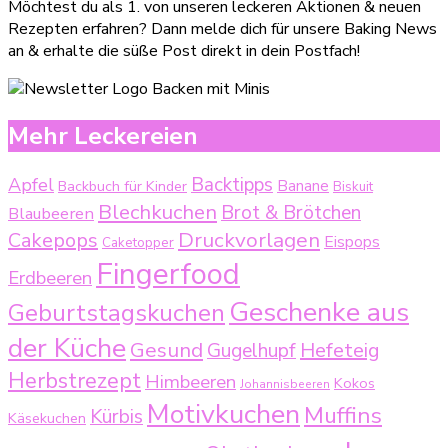
Möchtest du als 1. von unseren leckeren Aktionen & neuen
Rezepten erfahren? Dann melde dich für unsere Baking News
an & erhalte die süße Post direkt in dein Postfach!
Mehr Leckereien
Backtipps
Apfel
Backbuch für Kinder
Banane
Biskuit
Blechkuchen
Brot & Brötchen
Blaubeeren
Druckvorlagen
Cakepops
Eispops
Caketopper
Fingerfood
Erdbeeren
Geschenke aus
Geburtstagskuchen
der Küche
Gesund
Gugelhupf
Hefeteig
Herbstrezept
Himbeeren
Kokos
Johannisbeeren
Motivkuchen
Muffins
Kürbis
Käsekuchen