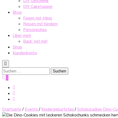
DIY Geschenk
DIY Caketopper
Blog
Feiern mit Minis
Reisen mit Kindern
Persönliches
Über mich
Back’ mit mir!
Shop
Kundenkonto
Suche
nach:
0
Startseite
/
Events
/
Kindergeburtstag
/
Schokoladige Dino-Co