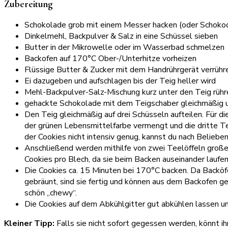
Zubereitung
Schokolade grob mit einem Messer hacken (oder Schok
Dinkelmehl, Backpulver & Salz in eine Schüssel sieben
Butter in der Mikrowelle oder im Wasserbad schmelzen
Backofen auf 170°C Ober-/Unterhitze vorheizen
Flüssige Butter & Zucker mit dem Handrührgerät verrühren
Ei dazugeben und aufschlagen bis der Teig heller wird
Mehl-Backpulver-Salz-Mischung kurz unter den Teig rühr
gehackte Schokolade mit dem Teigschaber gleichmäßig u
Den Teig gleichmäßig auf drei Schüsseln aufteilen. Für 
der grünen Lebensmittelfarbe vermengt und die dritte Te
der Cookies nicht intensiv genug, kannst du nach Beliebe
Anschließend werden mithilfe von zwei Teelöffeln große 
Cookies pro Blech, da sie beim Backen auseinander laufe
Die Cookies ca. 15 Minuten bei 170°C backen. Da Backöfen
gebräunt, sind sie fertig und können aus dem Backofen g
schön „chewy“.
Die Cookies auf dem Abkühlgitter gut abkühlen lassen u
Kleiner Tipp:
Falls sie nicht sofort gegessen werden, könnt i