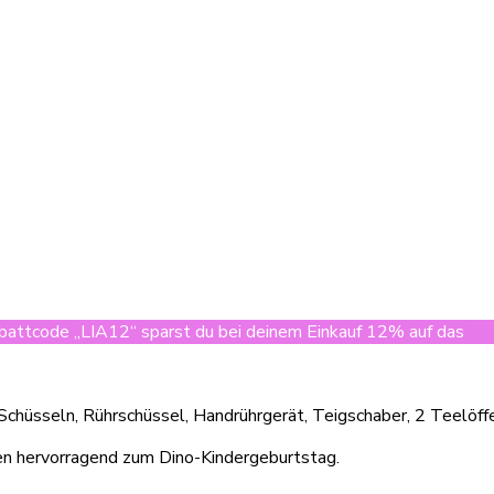
attcode „LIA12“ sparst du bei deinem Einkauf 12% auf das
ko
chüsseln, Rührschüssel, Handrührgerät, Teigschaber, 2 Teelöffe