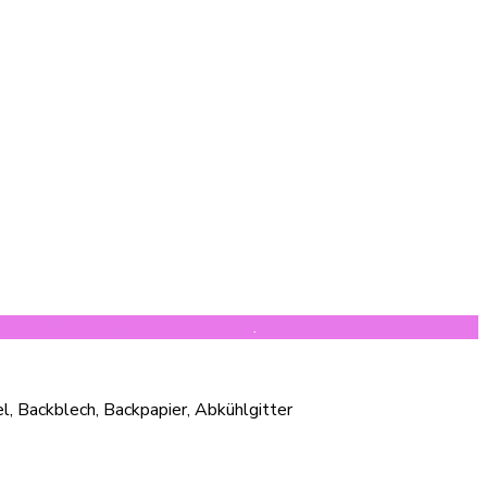
mplette Sortiment von Goodbake
.
l, Backblech, Backpapier, Abkühlgitter