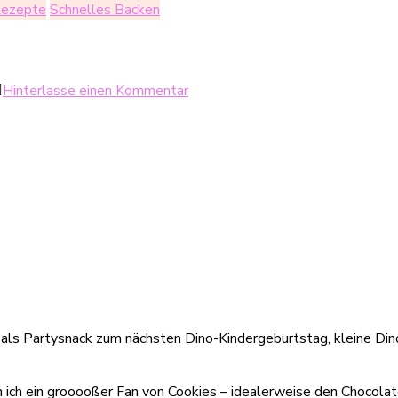
ezepte
Schnelles Backen
zu
Hinterlasse einen Kommentar
Schokoladige
Dino-
Cookies
 als Partysnack zum nächsten Dino-Kindergeburtstag, kleine Din
bin ich ein grooooßer Fan von Cookies – idealerweise den Chocola