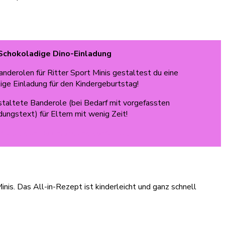
Schokoladige Dino-Einladung
nderolen für Ritter Sport Minis gestaltest du eine
tige Einladung für den Kindergeburtstag!
estaltete Banderole (bei Bedarf mit vorgefassten
dungstext) für Eltern mit wenig Zeit!
ir jetzt den Download und spare Zeit!
nis. Das All-in-Rezept ist kinderleicht und ganz schnell