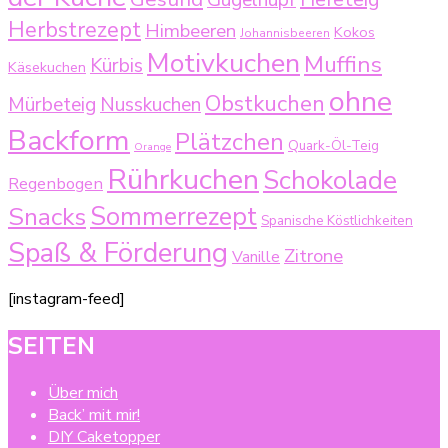
Herbstrezept
Himbeeren
Kokos
Johannisbeeren
Motivkuchen
Muffins
Kürbis
Käsekuchen
ohne
Obstkuchen
Mürbeteig
Nusskuchen
Backform
Plätzchen
Quark-Öl-Teig
Orange
Rührkuchen
Schokolade
Regenbogen
Sommerrezept
Snacks
Spanische Köstlichkeiten
Spaß & Förderung
Zitrone
Vanille
[instagram-feed]
SEITEN
Über mich
Back’ mit mir!
DIY Caketopper