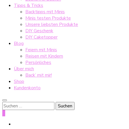
Tipps & Tricks
Backtipps mit Minis
Minis testen Produkte
Unsere liebsten Produkte
DIY Geschenk
DIY Caketopper
Blog
Feiern mit Minis
Reisen mit Kindern
Persönliches
Über mich
Back’ mit mir!
Shop
Kundenkonto
Suche
nach:
0