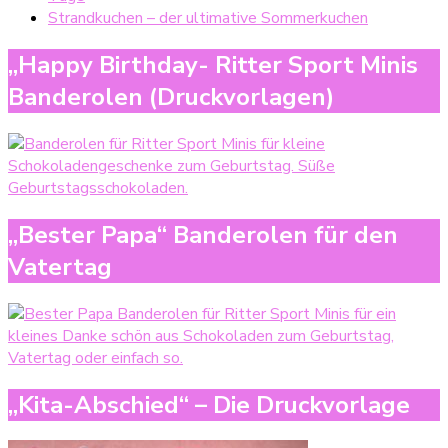
Strandkuchen – der ultimative Sommerkuchen
„Happy Birthday- Ritter Sport Minis
Banderolen (Druckvorlagen)
„Bester Papa“ Banderolen für den
Vatertag
„Kita-Abschied“ – Die Druckvorlage