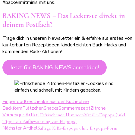
#backenmitminis mit uns.
BAKING NEWS – Das Leckerste direkt in
deinem Postfach?
Trage dich in unseren Newsletter ein & erfahre als erstes von
kunterbunten Rezeptideen, kinderleichten Back-Hacks und
kommenden Back-Aktionen!
Jetzt für BAKING NEWS anmelden!
Fingerfood
Geschenke aus der Küche
ohne
Backform
Plätzchen
Snacks
Sommerrezept
Zitrone
Beitragsnavigation
Vorheriger Artikel
Erfrischende Himbeer-Vanille-Eispops (inkl.
Tipps zur Aufbewahrung von Eispops)
Nächster Artikel
Saftige KiBa-Eispops ohne Eispops-Form