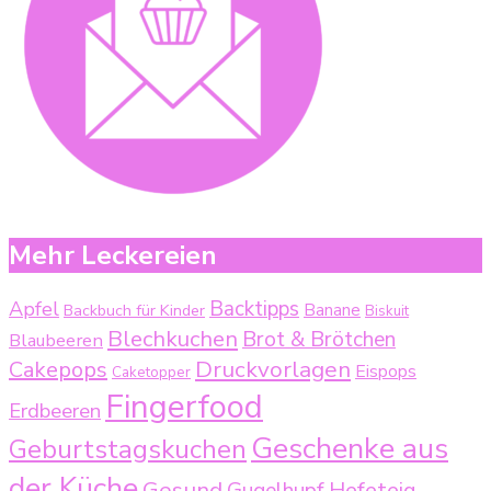
Mehr Leckereien
Backtipps
Apfel
Backbuch für Kinder
Banane
Biskuit
Blechkuchen
Brot & Brötchen
Blaubeeren
Druckvorlagen
Cakepops
Eispops
Caketopper
Fingerfood
Erdbeeren
Geschenke aus
Geburtstagskuchen
der Küche
Gesund
Gugelhupf
Hefeteig