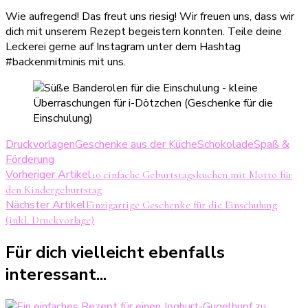
Wie aufregend! Das freut uns riesig! Wir freuen uns, dass wir
dich mit unserem Rezept begeistern konnten. Teile deine
Leckerei gerne auf Instagram unter dem Hashtag
#backenmitminis mit uns.
Druckvorlagen
Geschenke aus der Küche
Schokolade
Spaß &
Förderung
Beitragsnavigation
Vorheriger Artikel
10 einfache Geburtstagskuchen mit Motto für
den Kindergeburtstag
Nächster Artikel
Einzigartige Geschenke für die Einschulung
(inkl. Druckvorlage)
Für dich vielleicht ebenfalls
interessant...