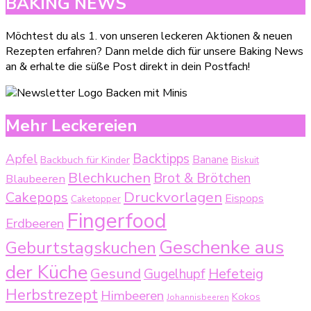
BAKING NEWS
Möchtest du als 1. von unseren leckeren Aktionen & neuen
Rezepten erfahren? Dann melde dich für unsere Baking News
an & erhalte die süße Post direkt in dein Postfach!
Mehr Leckereien
Backtipps
Apfel
Backbuch für Kinder
Banane
Biskuit
Blechkuchen
Brot & Brötchen
Blaubeeren
Druckvorlagen
Cakepops
Eispops
Caketopper
Fingerfood
Erdbeeren
Geschenke aus
Geburtstagskuchen
der Küche
Gesund
Gugelhupf
Hefeteig
Herbstrezept
Himbeeren
Kokos
Johannisbeeren