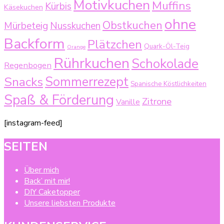
Motivkuchen
Muffins
Kürbis
Käsekuchen
ohne
Obstkuchen
Mürbeteig
Nusskuchen
Backform
Plätzchen
Quark-Öl-Teig
Orange
Rührkuchen
Schokolade
Regenbogen
Sommerrezept
Snacks
Spanische Köstlichkeiten
Spaß & Förderung
Zitrone
Vanille
[instagram-feed]
SEITEN
Über mich
Back’ mit mir!
DIY Caketopper
Unsere liebsten Produkte