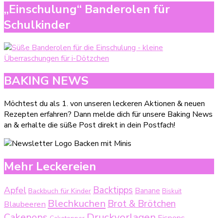
„Einschulung“ Banderolen für
Schulkinder
BAKING NEWS
Möchtest du als 1. von unseren leckeren Aktionen & neuen
Rezepten erfahren? Dann melde dich für unsere Baking News
an & erhalte die süße Post direkt in dein Postfach!
Mehr Leckereien
Backtipps
Apfel
Backbuch für Kinder
Banane
Biskuit
Blechkuchen
Brot & Brötchen
Blaubeeren
Druckvorlagen
Cakepops