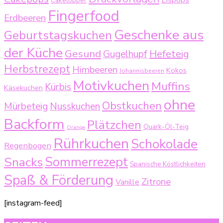
Eispops
Caketopper
Fingerfood
Erdbeeren
Geschenke aus
Geburtstagskuchen
der Küche
Gesund
Gugelhupf
Hefeteig
Herbstrezept
Himbeeren
Kokos
Johannisbeeren
Motivkuchen
Muffins
Kürbis
Käsekuchen
ohne
Obstkuchen
Mürbeteig
Nusskuchen
Backform
Plätzchen
Quark-Öl-Teig
Orange
Rührkuchen
Schokolade
Regenbogen
Sommerrezept
Snacks
Spanische Köstlichkeiten
Spaß & Förderung
Zitrone
Vanille
[instagram-feed]