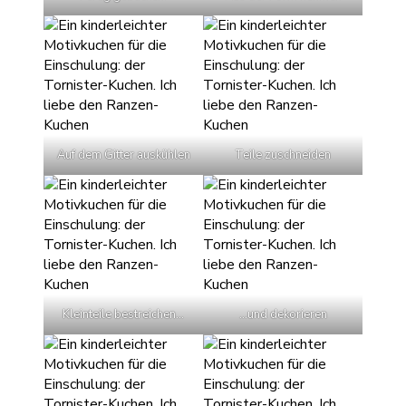
Auf dem Gitter auskühlen
Teile zuschneiden
Kleinteile bestreichen…
…und dekorieren