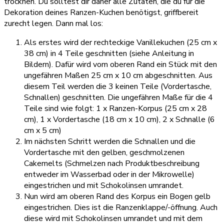
trocknen. Du solltest dir daher alle Zutaten, die du für die
Dekoration deines Ranzen-Kuchen benötigst, griffbereit
zurecht legen. Dann mal los:
Als erstes wird der rechteckige Vanillekuchen (25 cm x
38 cm) in 4 Teile geschnitten (siehe Anleitung in
Bildern). Dafür wird vom oberen Rand ein Stück mit den
ungefähren Maßen 25 cm x 10 cm abgeschnitten. Aus
diesem Teil werden die 3 keinen Teile (Vordertasche,
Schnallen) geschnitten. Die ungefähren Maße für die 4
Teile sind wie folgt: 1 x Ranzen-Korpus (25 cm x 28
cm), 1 x Vordertasche (18 cm x 10 cm), 2 x Schnalle (6
cm x 5 cm)
Im nächsten Schritt werden die Schnallen und die
Vordertasche mit den gelben, geschmolzenen
Cakemelts (Schmelzen nach Produktbeschreibung
entweder im Wasserbad oder in der Mikrowelle)
eingestrichen und mit Schokolinsen umrandet.
Nun wird am oberen Rand des Korpus ein Bogen gelb
eingestrichen. Dies ist die Ranzenklappe/-öffnung. Auch
diese wird mit Schokolinsen umrandet und mit dem