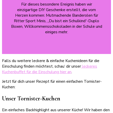
Für dieses besondere Ereignis haben wir
einzigartige DIY Geschenke erstellt, die vom
Herzen kommen: Mutmachende Banderolen für
Ritter Sport Minis, „Du bist ein Schulkind“-Duplo
Boxen, Willkommensschokoladen in der Schule und
einiges mehr.
Schau‘ dir unsere süßen & kinderleichten DIY
Geschenke an & hol‘ dir deinen Download!
Falls du weitere leckere & einfache Kuchenideen für die
Einschulung finden möchtest, schau‘ dir unser
leckeres
Kuchenbuffet für die Einschulung hier an
.
Jetzt für dich unser Rezept für einen einfachen Tornister-
Kuchen:
Unser Tornister-Kuchen
Ein einfaches Backhighlight aus unserer Küche! Wir haben den