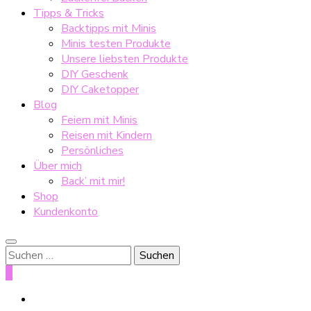
Tipps & Tricks
Backtipps mit Minis
Minis testen Produkte
Unsere liebsten Produkte
DIY Geschenk
DIY Caketopper
Blog
Feiern mit Minis
Reisen mit Kindern
Persönliches
Über mich
Back’ mit mir!
Shop
Kundenkonto
Suche
nach:
0