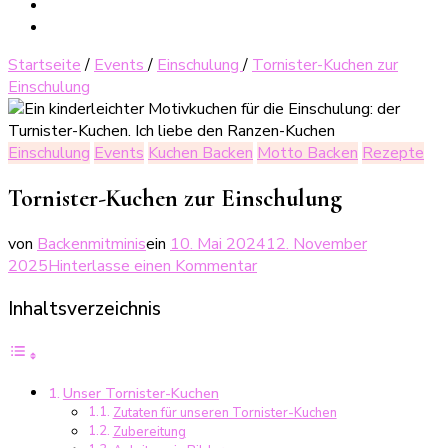
Startseite
/
Events
/
Einschulung
/
Tornister-Kuchen zur
Einschulung
Einschulung
Events
Kuchen Backen
Motto Backen
Rezepte
Tornister-Kuchen zur Einschulung
von
Backenmitminis
ein
10. Mai 2024
12. November
zu
2025
Hinterlasse einen Kommentar
Tornister-
Inhaltsverzeichnis
Kuchen
zur
Einschulung
Unser Tornister-Kuchen
Zutaten für unseren Tornister-Kuchen
Zubereitung