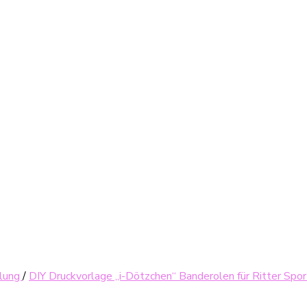
ulung
/
DIY Druckvorlage „i-Dötzchen“ Banderolen für Ritter Sport