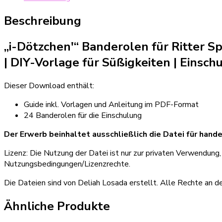
für
Ritter
Beschreibung
Sport
Minis
„i-Dötzchen'“ Banderolen für Ritter S
für
die
| DIY-Vorlage für Süßigkeiten
|
Einsch
Einschulung
Menge
Dieser Download enthält:
Guide inkl. Vorlagen und Anleitung im PDF-Format
24 Banderolen für die Einschulung
Der Erwerb beinhaltet ausschließlich die Datei für hande
Lizenz: Die Nutzung der Datei ist nur zur privaten Verwendung
Nutzungsbedingungen/Lizenzrechte.
Die Dateien sind von Deliah Losada erstellt. Alle Rechte an d
Ähnliche Produkte