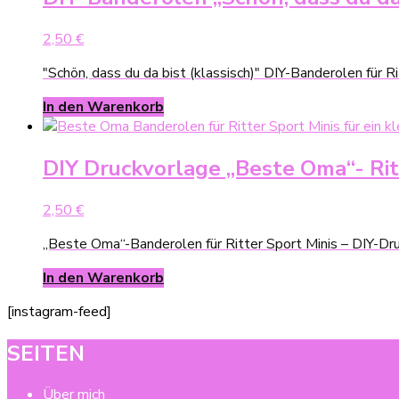
2,50
€
"Schön, dass du da bist (klassisch)" DIY-Banderolen für 
In den Warenkorb
DIY Druckvorlage „Beste Oma“- Rit
2,50
€
„Beste Oma“-Banderolen für Ritter Sport Minis – DIY-Dr
In den Warenkorb
[instagram-feed]
SEITEN
Über mich