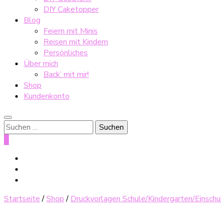
DIY Caketopper
Blog
Feiern mit Minis
Reisen mit Kindern
Persönliches
Über mich
Back’ mit mir!
Shop
Kundenkonto
Suche
nach:
0
Startseite
/
Shop
/
Druckvorlagen Schule/Kindergarten/Einsch