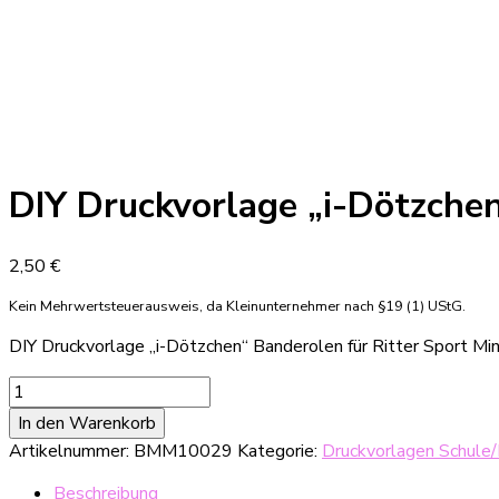
DIY Druckvorlage „i-Dötzchen
2,50
€
Kein Mehrwertsteuerausweis, da Kleinunternehmer nach §19 (1) UStG.
DIY Druckvorlage „i-Dötzchen“ Banderolen für Ritter Sport Mini
DIY
Druckvorlage
In den Warenkorb
"i-
Artikelnummer:
BMM10029
Kategorie:
Druckvorlagen Schule/
Dötzchen"
Banderolen
Beschreibung