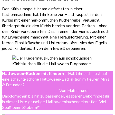
Den Kürbis raspelt ihr am einfachsten in einer
Küchenmaschine, habt ihr keine zur Hand, raspelt ihr den
Kürbis mit einer herkömmlichen Küchenreibe. Vielleicht
überlegst du dir, den Kürbis bereits vor dem Backen – ohne
dein Kind- vorzubereiten. Das Trennen der Eier ist auch noch
für Erwachsene manchmal eine Herausforderung. Mit einer
leeren Plastikflasche und Unterdruck lässt sich das Eigelb
jedoch kinderleicht von dem Eiweiß separieren.
Halloween-Backen mit Kindern
– Habt ihr auch Lust auf
eine schaurig-schöne Halloween-Backaktion mit euren Minis
& Freunden?
Ich habe euch hier tolle Back-Highlights für
Halloween zusammengestellt!
Von Muffin- und
Backförmchen bis hin zu passender, essbarer Deko findet ihr
in dieser Liste gruselige Halloweenkuchendekoration! Viel
Spaß beim Stöbern!*