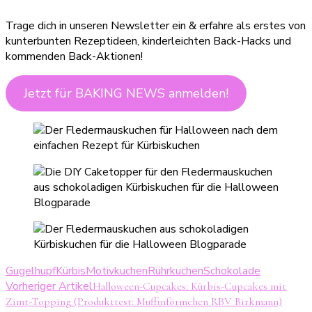
Trage dich in unseren Newsletter ein & erfahre als erstes von
kunterbunten Rezeptideen, kinderleichten Back-Hacks und
kommenden Back-Aktionen!
Jetzt für BAKING NEWS anmelden!
Gugelhupf
Kürbis
Motivkuchen
Rührkuchen
Schokolade
Beitragsnavigation
Vorheriger Artikel
Halloween-Cupcakes: Kürbis-Cupcakes mit
Zimt-Topping (Produkttest: Muffinförmchen RBV Birkmann)