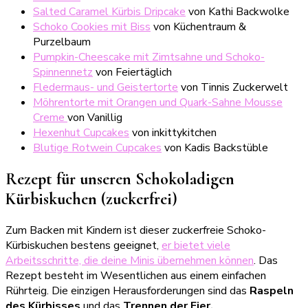
Salted Caramel Kürbis Dripcake
von Kathi Backwolke
Schoko Cookies mit Biss
von Küchentraum &
Purzelbaum
Pumpkin-Cheescake mit Zimtsahne und Schoko-
Spinnennetz
von Feiertäglich
Fledermaus- und Geistertorte
von Tinnis Zuckerwelt
Möhrentorte mit Orangen und Quark-Sahne Mousse
Creme
von Vanillig
Hexenhut Cupcakes
von inkittykitchen
Blutige Rotwein Cupcakes
von Kadis Backstüble
Rezept für unseren Schokoladigen
Kürbiskuchen (zuckerfrei)
Zum Backen mit Kindern ist dieser zuckerfreie Schoko-
Kürbiskuchen bestens geeignet,
er bietet viele
Arbeitsschritte, die deine Minis übernehmen können
. Das
Rezept besteht im Wesentlichen aus einem einfachen
Rührteig. Die einzigen Herausforderungen sind das
Raspeln
des Kürbisses
und das
Trennen der Eier.