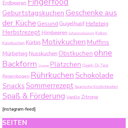
Fingerfood
Erdbeeren
Geschenke aus
Geburtstagskuchen
der Küche
Gesund
Gugelhupf
Hefeteig
Herbstrezept
Himbeeren
Kokos
Johannisbeeren
Motivkuchen
Muffins
Kürbis
Käsekuchen
ohne
Obstkuchen
Mürbeteig
Nusskuchen
Backform
Plätzchen
Quark-Öl-Teig
Orange
Rührkuchen
Schokolade
Regenbogen
Sommerrezept
Snacks
Spanische Köstlichkeiten
Spaß & Förderung
Zitrone
Vanille
[instagram-feed]
SEITEN