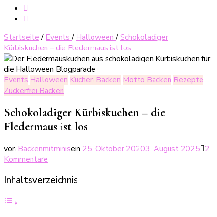
Startseite
/
Events
/
Halloween
/
Schokoladiger
Kürbiskuchen – die Fledermaus ist los
Events
Halloween
Kuchen Backen
Motto Backen
Rezepte
Zuckerfrei Backen
Schokoladiger Kürbiskuchen – die
Fledermaus ist los
von
Backenmitminis
ein
25. Oktober 2020
3. August 2025
2
zu
Kommentare
Schokoladiger
Inhaltsverzeichnis
Kürbiskuchen
–
die
Fledermaus