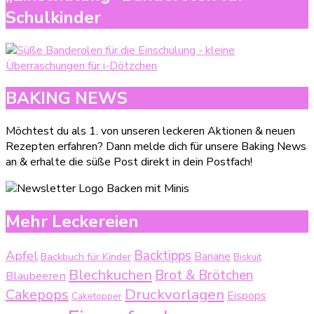
Schulkinder
BAKING NEWS
Möchtest du als 1. von unseren leckeren Aktionen & neuen
Rezepten erfahren? Dann melde dich für unsere Baking News
an & erhalte die süße Post direkt in dein Postfach!
Mehr Leckereien
Backtipps
Apfel
Backbuch für Kinder
Banane
Biskuit
Blechkuchen
Brot & Brötchen
Blaubeeren
Druckvorlagen
Cakepops
Eispops
Caketopper