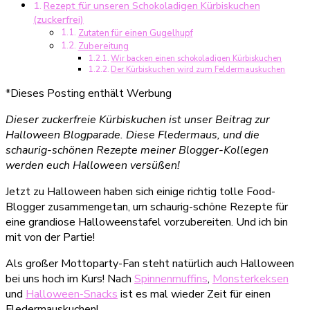
Rezept für unseren Schokoladigen Kürbiskuchen
ist
(zuckerfrei)
los
Zutaten für einen Gugelhupf
Zubereitung
Wir backen einen schokoladigen Kürbiskuchen
Der Kürbiskuchen wird zum Feldermauskuchen
*Dieses Posting enthält Werbung
Dieser zuckerfreie Kürbiskuchen ist unser Beitrag zur
Halloween Blogparade. Diese Fledermaus, und die
schaurig-schönen Rezepte meiner Blogger-Kollegen
werden euch Halloween versüßen!
Jetzt zu Halloween haben sich einige richtig tolle Food-
Blogger zusammengetan, um schaurig-schöne Rezepte für
eine grandiose Halloweenstafel vorzubereiten. Und ich bin
mit von der Partie!
Als großer Mottoparty-Fan steht natürlich auch Halloween
bei uns hoch im Kurs! Nach
Spinnenmuffins
,
Monsterkeksen
und
Halloween-Snacks
ist es mal wieder Zeit für einen
Fledermauskuchen!