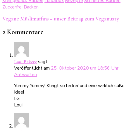
Kleingebäck Backen
Lunchbox
Rezepte
Schnelles Backen
Zuckerfrei Backen
Vegane Müslimuffins – unser Beitrag zum Veganuary
2 Kommentare
sagt:
Loui Bakery
Veröffentlicht am
25. Oktober 2020 um 18:56 Uhr
Antworten
Yummy Yummy! Klingt so lecker und eine wirklich süße
Idee!
LG
Loui