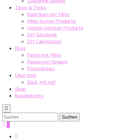
Zuckerfrei Backen
Tipps & Tricks
Backtipps mit Minis
Minis testen Produkte
Unsere liebsten Produkte
DIY Geschenk
DIY Caketopper
Blog
Feiern mit Minis
Reisen mit Kindern
Persönliches
Über mich
Back’ mit mir!
Shop
Kundenkonto
Suche
nach:
0