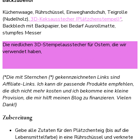
Backzubehör
Küchenwaage, Rührschüssel, Einweghandschuh, Teigrolle
(Nudelholz),
3D-Keksausstecher (Plätzchenstempel)*
,
Backblech mit Backpapier, bei Bedarf Ausrollmatte,
stumpfes Messer
Die niedlichen 3D-Stempelausstecher für Ostern, die wir
verwendet haben,
findest du bei TrueMo* und bis zum 20.
April 2025 erhältst du mit dem Rabattcode MINIS20
einmalig 20% Rabatt auf deinen Einkauf auf alle Produkte.
(*Die mit Sternchen (*) gekennzeichneten Links sind
Affiliate-Links. Ich kann dir passende Produkte empfehlen,
die dich nicht mehr kosten und ich bekomme eine kleine
Provision, die mir hilft meinen Blog zu finanzieren. Vielen
Dank!)
Zubereitung
Gebe alle Zutaten für den Plätzchenteig (bis auf die
Lebensmittelfarbe) in eine Rührschüssel und verknete