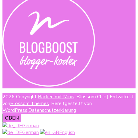
2026 Copyright
Backen mit Minis
.
Blossom Chic | Entwickelt
von
Blossom Themes
. Bereitgestellt von
WordPress
.
Datenschutzerklärung
OBEN
German
German
English