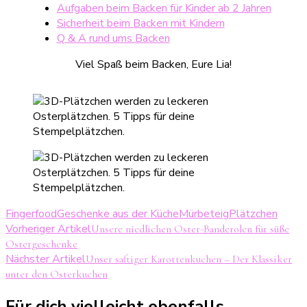
Aufgaben beim Backen für Kinder ab 2 Jahren
Sicherheit beim Backen mit Kindern
Q & A rund ums Backen
Viel Spaß beim Backen, Eure Lia!
Fingerfood
Geschenke aus der Küche
Mürbeteig
Plätzchen
Beitragsnavigation
Vorheriger Artikel
Unsere niedlichen Oster-Banderolen für süße
Ostergeschenke
Nächster Artikel
Unser saftiger Karottenkuchen – Der Klassiker
unter den Osterkuchen
Für dich vielleicht ebenfalls