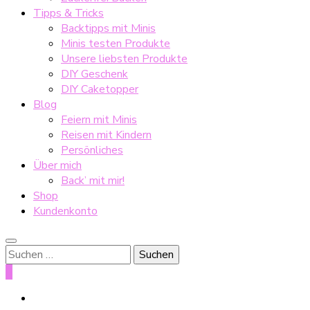
Tipps & Tricks
Backtipps mit Minis
Minis testen Produkte
Unsere liebsten Produkte
DIY Geschenk
DIY Caketopper
Blog
Feiern mit Minis
Reisen mit Kindern
Persönliches
Über mich
Back’ mit mir!
Shop
Kundenkonto
Suche
nach:
0