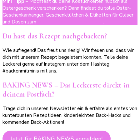
Mini Tipp
– Möchtest du deine Köstlichkeiten hübsch als
Ostergeschenk verschenken? Dann findest du tolle Oster-
Geschenkanhänger, Geschenktütchen & Etiketten für Gläser
und Dosen zum
Downloaden in unserem Shop
.
Du hast das Rezept nachgebacken?
Wie aufregend! Das freut uns riesig! Wir freuen uns, dass wir
dich mit unserem Rezept begeistern konnten. Teile deine
Leckerei gerne auf Instagram unter dem Hashtag
#backenmitminis mit uns.
BAKING NEWS – Das Leckerste direkt in
deinem Postfach?
Trage dich in unseren Newsletter ein & erfahre als erstes von
kunterbunten Rezeptideen, kinderleichten Back-Hacks und
kommenden Back-Aktionen!
Jetzt für BAKING NEWS anmelden!