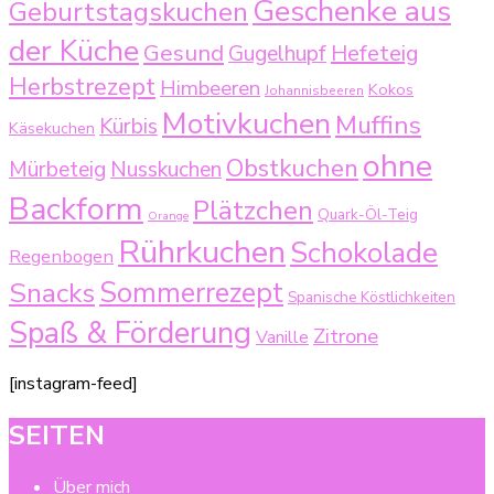
Geschenke aus
Geburtstagskuchen
der Küche
Gesund
Gugelhupf
Hefeteig
Herbstrezept
Himbeeren
Kokos
Johannisbeeren
Motivkuchen
Muffins
Kürbis
Käsekuchen
ohne
Obstkuchen
Mürbeteig
Nusskuchen
Backform
Plätzchen
Quark-Öl-Teig
Orange
Rührkuchen
Schokolade
Regenbogen
Sommerrezept
Snacks
Spanische Köstlichkeiten
Spaß & Förderung
Zitrone
Vanille
[instagram-feed]
SEITEN
Über mich