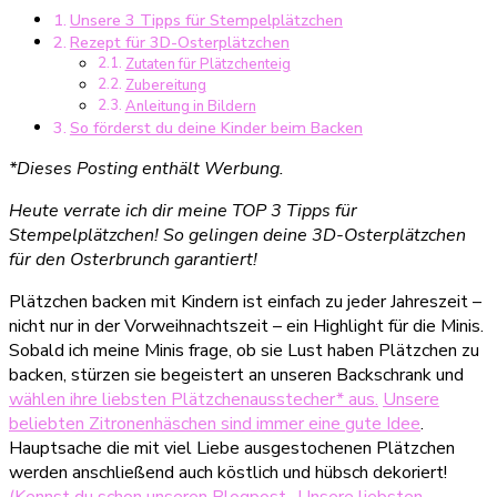
Unsere 3 Tipps für Stempelplätzchen
Tipps
Rezept für 3D-Osterplätzchen
für
Zutaten für Plätzchenteig
Stempelplätzchen,
Zubereitung
die
Anleitung in Bildern
du
So förderst du deine Kinder beim Backen
kennen
*Dieses Posting enthält Werbung.
musst
Heute verrate ich dir meine TOP 3 Tipps für
Stempelplätzchen! So gelingen deine 3D-Osterplätzchen
für den Osterbrunch garantiert!
Plätzchen backen mit Kindern ist einfach zu jeder Jahreszeit –
nicht nur in der Vorweihnachtszeit – ein Highlight für die Minis.
Sobald ich meine Minis frage, ob sie Lust haben Plätzchen zu
backen, stürzen sie begeistert an unseren Backschrank und
wählen ihre liebsten Plätzchenausstecher* aus.
Unsere
beliebten Zitronenhäschen sind immer eine gute Idee
.
Hauptsache die mit viel Liebe ausgestochenen Plätzchen
werden anschließend auch köstlich und hübsch dekoriert!