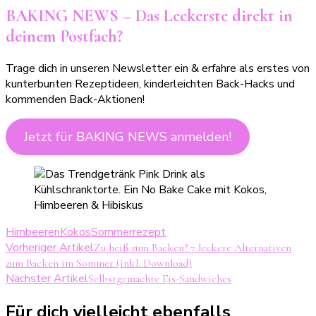
BAKING NEWS – Das Leckerste direkt in
deinem Postfach?
Trage dich in unseren Newsletter ein & erfahre als erstes von
kunterbunten Rezeptideen, kinderleichten Back-Hacks und
kommenden Back-Aktionen!
Jetzt für BAKING NEWS anmelden!
Himbeeren
Kokos
Sommerrezept
Beitragsnavigation
Vorheriger Artikel
Zu heiß zum Backen? 7 leckere Alternativen
zum Backen im Sommer (inkl. Download)
Nächster Artikel
Selbstgemachte Eis-Sandwiches
Für dich vielleicht ebenfalls