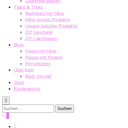
Zuckerfrei Backen
Tipps & Tricks
Backtipps mit Minis
Minis testen Produkte
Unsere liebsten Produkte
DIY Geschenk
DIY Caketopper
Blog
Feiern mit Minis
Reisen mit Kindern
Persönliches
Über mich
Back’ mit mir!
Shop
Kundenkonto
Suche
nach:
0