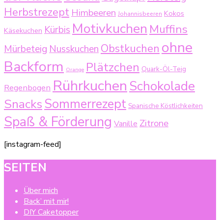
Herbstrezept
Himbeeren
Kokos
Johannisbeeren
Motivkuchen
Muffins
Kürbis
Käsekuchen
ohne
Obstkuchen
Mürbeteig
Nusskuchen
Backform
Plätzchen
Quark-Öl-Teig
Orange
Rührkuchen
Schokolade
Regenbogen
Sommerrezept
Snacks
Spanische Köstlichkeiten
Spaß & Förderung
Zitrone
Vanille
[instagram-feed]
SEITEN
Über mich
Back’ mit mir!
DIY Caketopper