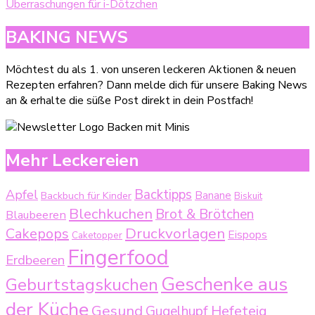
BAKING NEWS
Möchtest du als 1. von unseren leckeren Aktionen & neuen
Rezepten erfahren? Dann melde dich für unsere Baking News
an & erhalte die süße Post direkt in dein Postfach!
Mehr Leckereien
Backtipps
Apfel
Backbuch für Kinder
Banane
Biskuit
Blechkuchen
Brot & Brötchen
Blaubeeren
Druckvorlagen
Cakepops
Eispops
Caketopper
Fingerfood
Erdbeeren
Geschenke aus
Geburtstagskuchen
der Küche
Gesund
Gugelhupf
Hefeteig