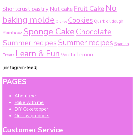
No
Fruit Cake
Shortcrust pastry
Nut cake
baking molde
Cookies
Quark oil dough
Orange
Sponge Cake
Chocolate
Rainbow
Summer recipes
Summer recipes
Spanish
Learn & Fun
Lemon
Vanilla
Treats
[instagram-feed]
PAGES
About me
Bake with me
DIY Caketopper
Our fav products
Customer Service