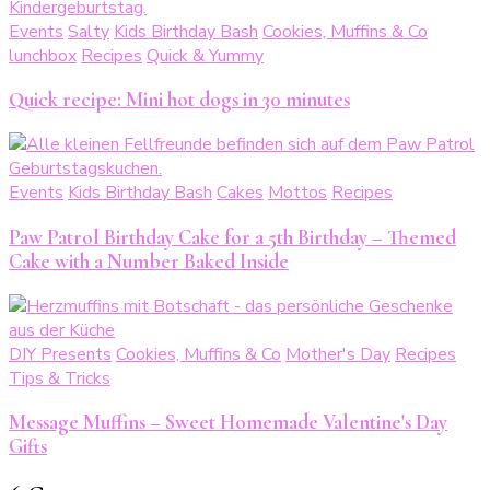
Events
Salty
Kids Birthday Bash
Cookies, Muffins & Co
lunchbox
Recipes
Quick & Yummy
Quick recipe: Mini hot dogs in 30 minutes
Events
Kids Birthday Bash
Cakes
Mottos
Recipes
Paw Patrol Birthday Cake for a 5th Birthday – Themed
Cake with a Number Baked Inside
DIY Presents
Cookies, Muffins & Co
Mother's Day
Recipes
Tips & Tricks
Message Muffins – Sweet Homemade Valentine's Day
Gifts