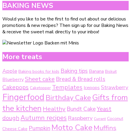
BAKING NEWS
Would you like to be the first to find out about our delicious
promotions & new recipes? Then sign up for our Baking News
& receive the sweet mail directly to your inbox!
More treats
Baking tips
Apple
Baking books for kids
Banana
Biskuit
Sheet cake
Bread & Bread rolls
Blueberry
Templates
Cakepops
Strawberry
Icepops
Caketopper
Fingerfood
Gifts from
Birthday Cake
the kitchen
Healthy
Bundt Cake
Yeast
Autumn recipes
dough
Raspberry
Coconut
Currant
Motto Cake
Muffins
Pumpkin
Cheese Cake