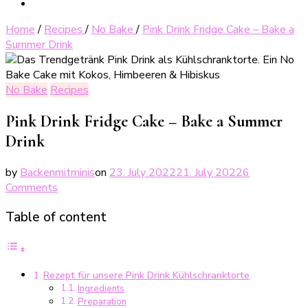
Home
/
Recipes
/
No Bake
/
Pink Drink Fridge Cake – Bake a
Summer Drink
No Bake
Recipes
Pink Drink Fridge Cake – Bake a Summer
Drink
by
Backenmitminis
on
23. July 2022
21. July 2022
6
on
Comments
Pink
Table of content
Drink
Kühlschranktorte
–
Bake
Rezept für unsere Pink Drink Kühlschranktorte
a
Ingredients
Summer
Preparation
Drink