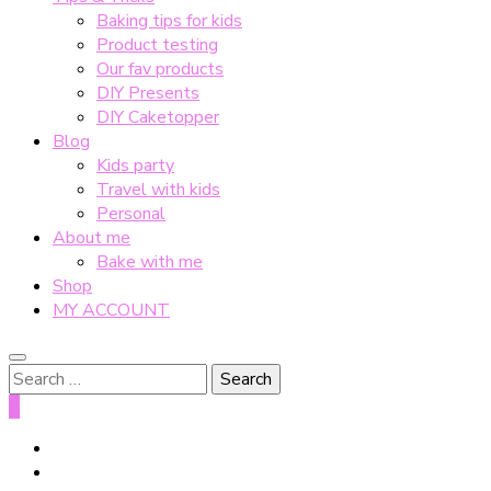
Baking tips for kids
Product testing
Our fav products
DIY Presents
DIY Caketopper
Blog
Kids party
Travel with kids
Personal
About me
Bake with me
Shop
MY ACCOUNT
Search
for:
0