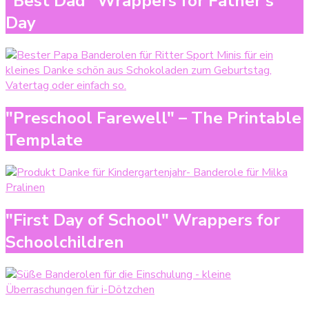
"Best Dad" Wrappers for Father's
Day
"Preschool Farewell" – The Printable
Template
"First Day of School" Wrappers for
Schoolchildren