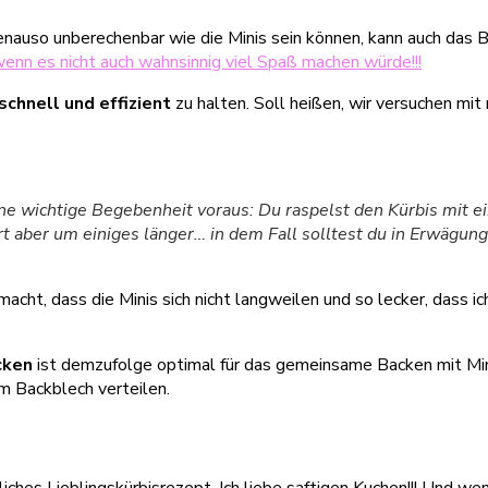
nauso unberechenbar wie die Minis sein können, kann auch das B
 wenn es nicht auch wahnsinnig viel Spaß machen würde!!!
schnell und effizient
zu halten. Soll heißen, wir versuchen mit
ine wichtige Begebenheit voraus: Du raspelst den Kürbis mit
t aber um einiges länger… in dem Fall solltest du in Erwägung z
cht, dass die Minis sich nicht langweilen und so lecker, dass ic
cken
ist demzufolge optimal für das gemeinsame Backen mit Mini
m Backblech verteilen.
iches Lieblingskürbisrezept. Ich liebe saftigen Kuchen!!! Und wen