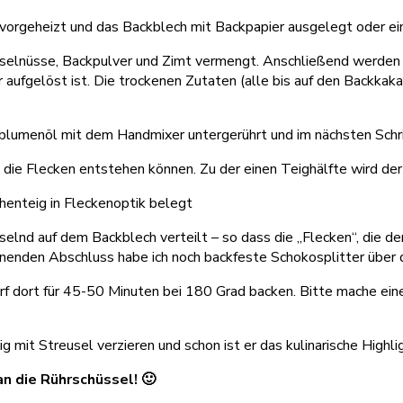
 vorgeheizt und das Backblech mit Backpapier ausgelegt oder ei
lnüsse, Backpulver und Zimt vermengt. Anschließend werden die
 aufgelöst ist. Die trockenen Zutaten (alle bis auf den Backka
lumenöl mit dem Handmixer untergerührt und im nächsten Schri
it die Flecken entstehen können. Zu der einen Teighälfte wird d
elnd auf dem Backblech verteilt – so dass die „Flecken“, die 
önenden Abschluss habe ich noch backfeste Schokosplitter über 
rf dort für 45-50 Minuten bei 180 Grad backen. Bitte mache ei
ig mit Streusel verzieren und schon ist er das kulinarische High
n die Rührschüssel! 🙂