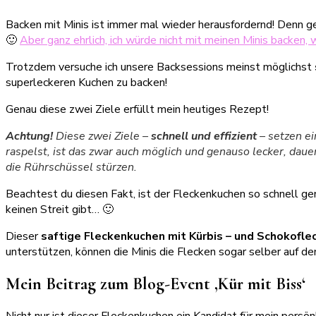
Backen mit Minis ist immer mal wieder herausfordernd! Denn ge
🙂
Aber ganz ehrlich, ich würde nicht mit meinen Minis backen,
Trotzdem versuche ich unsere Backsessions meinst möglichst
superleckeren Kuchen zu backen!
Genau diese zwei Ziele erfüllt mein heutiges Rezept!
Achtung!
Diese zwei Ziele –
schnell und effizient
– setzen e
raspelst, ist das zwar auch möglich und genauso lecker, dauer
die Rührschüssel stürzen.
Beachtest du diesen Fakt, ist der Fleckenkuchen so schnell gema
keinen Streit gibt… 🙂
Dieser
saftige Fleckenkuchen mit Kürbis – und Schokofle
unterstützen, können die Minis die Flecken sogar selber auf de
Mein Beitrag zum Blog-Event ‚Kür mit Biss‘
Nicht nur ist dieser Fleckenkuchen ein Kandidat für mein persönl