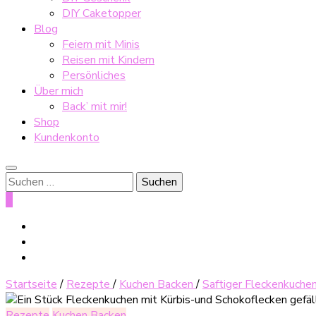
DIY Caketopper
Blog
Feiern mit Minis
Reisen mit Kindern
Persönliches
Über mich
Back’ mit mir!
Shop
Kundenkonto
Suche
nach:
0
Startseite
/
Rezepte
/
Kuchen Backen
/
Saftiger Fleckenkuchen
Rezepte
Kuchen Backen