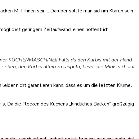
acken MIT ihnen sein… Darüber sollte man sich im Klaren sein
 möglichst geringem Zeitaufwand, einen hoffentlich
 einer KÜCHENMASCHINE!! Falls du den Kürbis mit der Hand
iehen, den Kürbis allein zu raspeln, bevor die Minis sich auf
h leider nicht garantieren kann, dass es um die letzten Krümel
s. Da die Flecken des Kuchens „kindliches Backen“ großzügig
n er dazu noch schnell gebacken ist, braucht es nicht mehr viel,