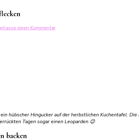
flecken
zu
terlasse einen Kommentar
Saftiger
Fleckenkuchen
mit
Kürbis
&
Schokoflecken
in hübscher Hingucker auf der herbstlichen Kuchentafel. Die Mi
 verrückten Tagen sogar einen Leoparden 😉
rn backen